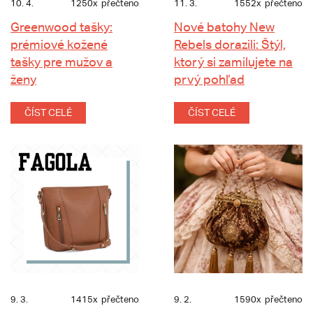
10. 4.
1250x
přečteno
11. 3.
1552x
přečteno
Greenwood tašky:
Nové batohy New
prémiové kožené
Rebels dorazili: Štýl,
tašky pre mužov a
ktorý si zamilujete na
ženy
prvý pohľad
ČÍST CELÉ
ČÍST CELÉ
9. 3.
1415x
přečteno
9. 2.
1590x
přečteno