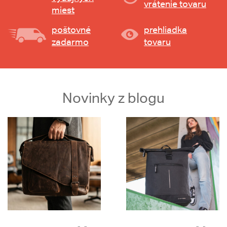
vrátenie tovaru
miest
poštovné
prehliadka
zadarmo
tovaru
Novinky z blogu