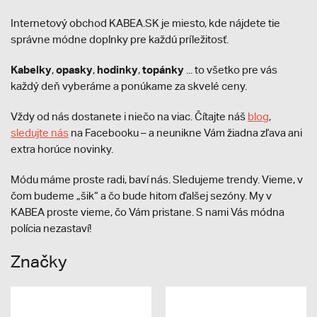
Internetový obchod KABEA.SK je miesto, kde nájdete tie
správne módne doplnky pre každú príležitosť.
Kabelky
opasky
hodinky
topánky
,
,
,
... to všetko pre vás
každý deň vyberáme a ponúkame za skvelé ceny.
Vždy od nás dostanete i niečo na viac. Čítajte náš
blog
,
sledujte nás
na Facebooku – a neunikne Vám žiadna zľava ani
extra horúce novinky.
Módu máme proste radi, baví nás. Sledujeme trendy. Vieme, v
čom budeme „šik“ a čo bude hitom ďalšej sezóny. My v
KABEA proste vieme, čo Vám pristane. S nami Vás módna
polícia nezastaví!
Značky