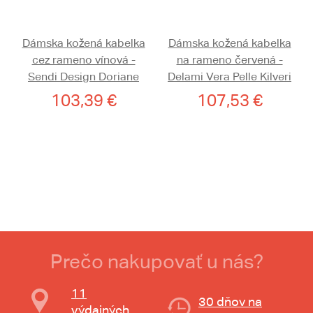
Dámska kožená kabelka
Dámska kožená kabelka
cez rameno vínová -
na rameno červená -
Sendi Design Doriane
Delami Vera Pelle Kilveri
103,39 €
107,53 €
Prečo nakupovať u nás?
11
30 dňov na
výdajných