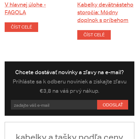
V hlavnej úlohe -
Kabelky devätnásteho
FAGOLA
storočia: Módny
doplnok s príbehom
ČÍST CELÉ
ČÍST CELÉ
Chcete dostávať novinky a zľavy na e-mail?
Prihláste sa k odberu noviniek a získajte zľavu
€3,8 na váš prvý nákup.
ODOSLAŤ
kabelky a tašky podľa ceny