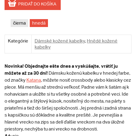
PRIDAŤ DO KOŠÍKA
čierna
hnedá
Kategórie
Dámské kožené kabelky
,
Hnědé kožené
kabelky
Novinka! Objednajte ešte dnes a vyskúšajte, vrátiť ju
môžete až za 30 dní!
Dámsku koženú kabelku v hnedej farbe,
od značky
Katana
, môžete nosiť crossbody alebo klasicky cez
plece. Má menšiu až strednú veľkosť. Padne vám k šatám aj k
nohaviciam a uložíte si tu všetky osobné a potrebné veci. Ide
o elegantný a štýlový kúsok, nositeľný do mesta, na párty s
priateľmi a tiež do širšej spoločnosti. Jej predná i zadná strana
s kapsičkou sú dôkladne a kvalitne prešité. Je pevnejšia a
hlavné vrecko na zips sa delí ďalšie vreckom na dva úložné
priestory, nechýba tu ani vrecko na drobnosti.
A4:
nie