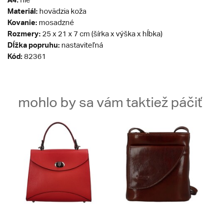
Materiál:
hovädzia koža
Kovanie:
mosadzné
Rozmery:
25 x 21 x 7 cm (šírka x výška x hĺbka)
Dĺžka popruhu:
nastaviteľná
Kód:
82361
mohlo by sa vám taktiež páčiť