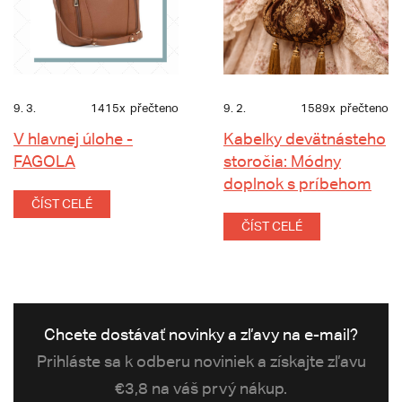
9. 3.
1415x
přečteno
9. 2.
1589x
přečteno
V hlavnej úlohe -
Kabelky devätnásteho
FAGOLA
storočia: Módny
doplnok s príbehom
ČÍST CELÉ
ČÍST CELÉ
Chcete dostávať novinky a zľavy na e-mail?
Prihláste sa k odberu noviniek a získajte zľavu
€3,8 na váš prvý nákup.