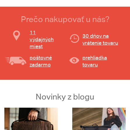
Prečo nakupovať u nás?
11
30 dňov na
výdajných
vrátenie tovaru
miest
poštovné
prehliadka
zadarmo
tovaru
Novinky z blogu