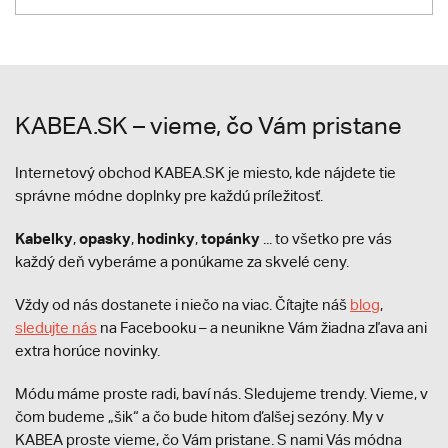
KABEA.SK – vieme, čo Vám pristane
Internetový obchod KABEA.SK je miesto, kde nájdete tie
správne módne doplnky pre každú príležitosť.
Kabelky
opasky
hodinky
topánky
,
,
,
... to všetko pre vás
každý deň vyberáme a ponúkame za skvelé ceny.
Vždy od nás dostanete i niečo na viac. Čítajte náš
blog
,
sledujte nás
na Facebooku – a neunikne Vám žiadna zľava ani
extra horúce novinky.
Módu máme proste radi, baví nás. Sledujeme trendy. Vieme, v
čom budeme „šik“ a čo bude hitom ďalšej sezóny. My v
KABEA proste vieme, čo Vám pristane. S nami Vás módna