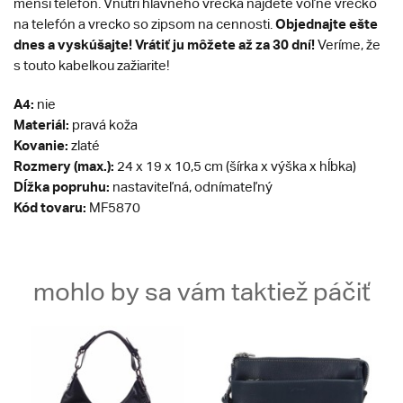
menší telefón. Vnútri hlavného vrecka nájdete voľné vrecko
Objednajte ešte
na telefón a vrecko so zipsom na cennosti.
dnes a vyskúšajte! Vrátiť ju môžete až za 30 dní!
Veríme, že
s touto kabelkou zažiarite!
A4:
nie
Materiál:
pravá koža
Kovanie:
zlaté
Rozmery (max.):
24 x 19 x 10,5 cm (šírka x výška x hĺbka)
Dĺžka popruhu:
nastaviteľná, odnímateľný
Kód tovaru:
MF5870
mohlo by sa vám taktiež páčiť