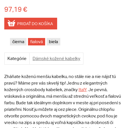
97,19 €
PRIDAŤ DO KOŠÍKA
čierna
fialová
biela
Kategórie
Dámské kožené kabelky
Zháňate koženú menšiu kabelku, no stále nie a nie nájsť tú
pravú? Máme pre vás skvelý tip! Jednu z elegantných
kožených crossbody kabeliek, značky
ItalY
. Je pevná,
vráskavá a originálna, má menšiu až strednú veľkosť a fialovú
farbu. Bude tak ideálnym doplnkom v meste aj pri posedení s
priateľmi. Nosiť ju môžete aj cez plece. Originálnu chlopňu
otvoríte pomocou dvoch magnetických cvokov, pod ňou je
vrecko na zips a spredu aj voľná kapsička na drobnosti či