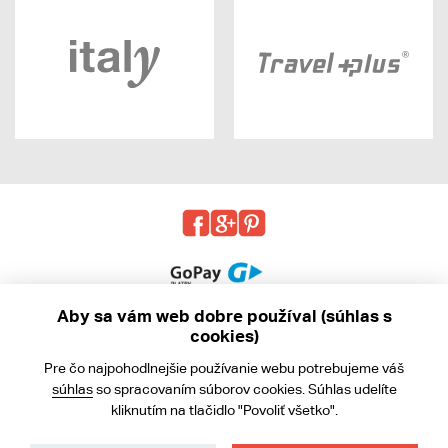
Aby sa vám web dobre používal (súhlas s
cookies)
© 2013 - 2026 kabea.cz
Pre čo najpohodlnejšie používanie webu potrebujeme váš
Obchodné podmienky
súhlas
so spracovaním súborov cookies. Súhlas udelíte
kliknutím na tlačidlo "Povoliť všetko".
Ochrana osobných údajov
Cookies