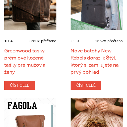
10. 4.
1250x
přečteno
11. 3.
1552x
přečteno
Greenwood tašky:
Nové batohy New
prémiové kožené
Rebels dorazili: Štýl,
tašky pre mužov a
ktorý si zamilujete na
ženy
prvý pohľad
ČÍST CELÉ
ČÍST CELÉ