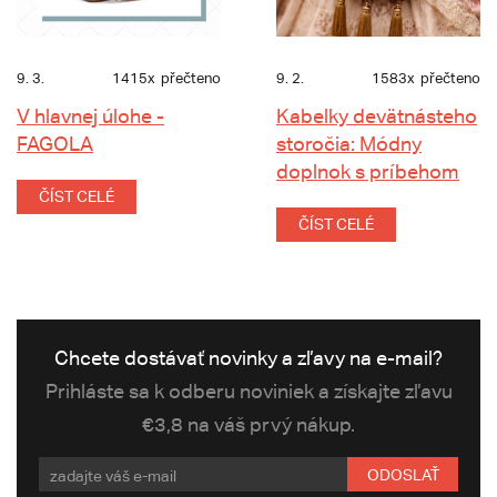
9. 3.
1415x
přečteno
9. 2.
1583x
přečteno
V hlavnej úlohe -
Kabelky devätnásteho
FAGOLA
storočia: Módny
doplnok s príbehom
ČÍST CELÉ
ČÍST CELÉ
Chcete dostávať novinky a zľavy na e-mail?
Prihláste sa k odberu noviniek a získajte zľavu
€3,8 na váš prvý nákup.
ODOSLAŤ