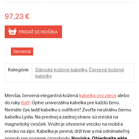
97,23 €
PRIDAŤ DO KOŠÍKA
červená
Kategórie
Dámské kožené kabelky
,
Červené kožené
kabelky
Menšia, červená elegantná kožená
kabelka cez plece
alebo
do ruky
ItalY
. Úplne univerzálna kabelka pre každú ženu.
Nemáte čas ladiť kabelku s outfitom? Zvoľte neutrálnu čiernu
kabelku Lydia. Na prednej a zadnej strane sú vrecká na
magnetický cvoček. Vnútri je otvorené vrecko na mobil a
vrecko na zips. Kabelka je pevná, drží tvar a má odnímateľný
Novinka.
Objednajte ešte
popruh pre nosenie crossbody.