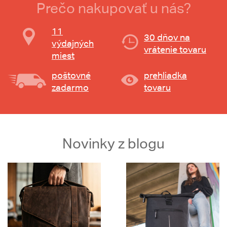
Prečo nakupovať u nás?
11
30 dňov na
výdajných
vrátenie tovaru
miest
poštovné
prehliadka
zadarmo
tovaru
Novinky z blogu