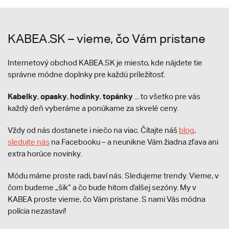
KABEA.SK – vieme, čo Vám pristane
Internetový obchod KABEA.SK je miesto, kde nájdete tie
správne módne doplnky pre každú príležitosť.
Kabelky
opasky
hodinky
topánky
,
,
,
... to všetko pre vás
každý deň vyberáme a ponúkame za skvelé ceny.
Vždy od nás dostanete i niečo na viac. Čítajte náš
blog
,
sledujte nás
na Facebooku – a neunikne Vám žiadna zľava ani
extra horúce novinky.
Módu máme proste radi, baví nás. Sledujeme trendy. Vieme, v
čom budeme „šik“ a čo bude hitom ďalšej sezóny. My v
KABEA proste vieme, čo Vám pristane. S nami Vás módna
polícia nezastaví!