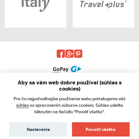
Aby sa vám web dobre používal (súhlas s
cookies)
© 2013 - 2026 kabea.cz
Pre čo najpohodlnejšie používanie webu potrebujeme váš
Obchodné podmienky
súhlas
so spracovaním súborov cookies. Súhlas udelíte
kliknutím na tlačidlo "Povoliť všetko".
Ochrana osobných údajov
Cookies
Nastavenie
Povoliť všetko