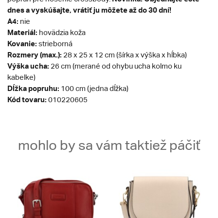
dnes a vyskúšajte, vrátiť ju môžete až do 30 dní!
A4:
nie
Materiál:
hovädzia koža
Kovanie:
strieborná
Rozmery (max.):
28 x 25 x 12 cm (šírka x výška x hĺbka)
Výška ucha:
26 cm (merané od ohybu ucha kolmo ku
kabelke)
Dĺžka popruhu:
100 cm (jedna dĺžka)
Kód tovaru:
010220605
mohlo by sa vám taktiež páčiť