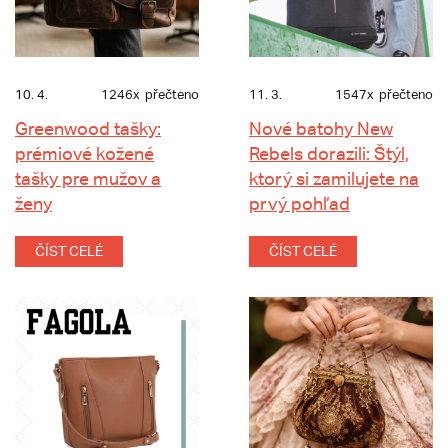
10. 4.
1246x
přečteno
11. 3.
1547x
přečteno
Greenwood tašky:
Nové batohy New
prémiové kožené
Rebels dorazili: Štýl,
tašky pre mužov a
ktorý si zamilujete na
ženy
prvý pohľad
ČÍST CELÉ
ČÍST CELÉ