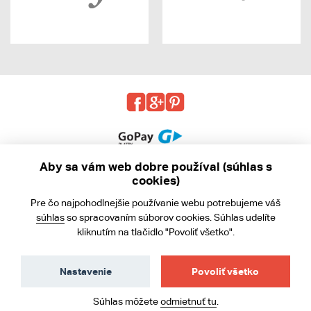
Aby sa vám web dobre používal (súhlas s
cookies)
© 2013 - 2026 kabea.cz
Pre čo najpohodlnejšie používanie webu potrebujeme váš
Obchodné podmienky
súhlas
so spracovaním súborov cookies. Súhlas udelíte
kliknutím na tlačidlo "Povoliť všetko".
Ochrana osobných údajov
Cookies
Nastavenie
Povoliť všetko
Súhlas môžete
odmietnuť tu
.