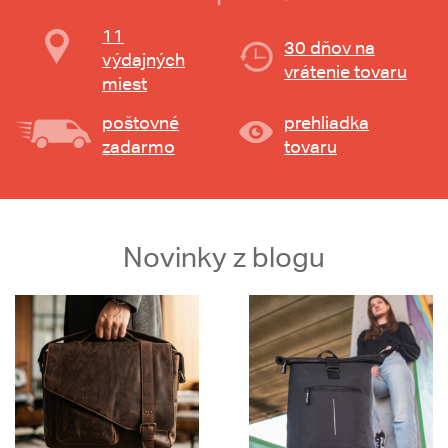
11
30 dňov na
výdajných
vrátenie tovaru
miest
poštovné
prehliadka
zadarmo
tovaru
Novinky z blogu