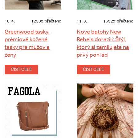
10. 4.
1250x
přečteno
11. 3.
1552x
přečteno
Greenwood tašky:
Nové batohy New
prémiové kožené
Rebels dorazili: Štýl,
tašky pre mužov a
ktorý si zamilujete na
ženy
prvý pohľad
ČÍST CELÉ
ČÍST CELÉ