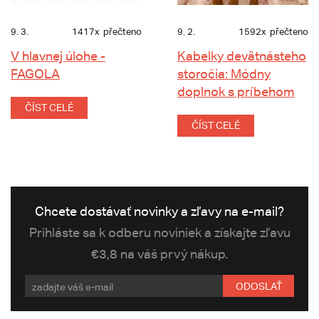
9. 3.
1417x
přečteno
9. 2.
1592x
přečteno
V hlavnej úlohe -
Kabelky devätnásteho
FAGOLA
storočia: Módny
doplnok s príbehom
ČÍST CELÉ
ČÍST CELÉ
Chcete dostávať novinky a zľavy na e-mail?
Prihláste sa k odberu noviniek a získajte zľavu
€3,8 na váš prvý nákup.
ODOSLAŤ