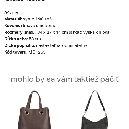
A4:
nie
Materiál:
syntetická koža
Kovanie:
tmavo strieborné
Rozmery (max.):
34 x 27 x 14 cm (šírka x výška x hĺbka)
Dĺžka ucha:
53 cm
Dĺžka popruhu:
nastaviteľná, odnímateľný
Kód tovaru:
MC1255
mohlo by sa vám taktiež páčiť