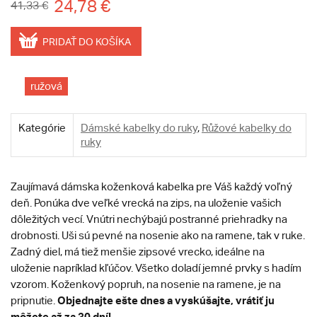
24,78 €
41,33 €
PRIDAŤ DO KOŠÍKA
ružová
Kategórie
Dámské kabelky do ruky
,
Růžové kabelky do
ruky
Zaujímavá dámska koženková kabelka pre Váš každý voľný
deň. Ponúka dve veľké vrecká na zips, na uloženie vašich
dôležitých vecí. Vnútri nechýbajú postranné priehradky na
drobnosti. Uši sú pevné na nosenie ako na ramene, tak v ruke.
Zadný diel, má tiež menšie zipsové vrecko, ideálne na
uloženie napríklad kľúčov. Všetko doladí jemné prvky s hadím
vzorom. Koženkový popruh, na nosenie na ramene, je na
Objednajte ešte dnes a vyskúšajte, vrátiť ju
pripnutie.
môžete až za 30 dní!