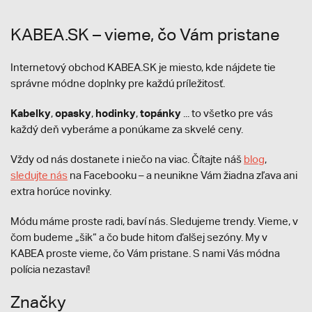
KABEA.SK – vieme, čo Vám pristane
Internetový obchod KABEA.SK je miesto, kde nájdete tie
správne módne doplnky pre každú príležitosť.
Kabelky
opasky
hodinky
topánky
,
,
,
... to všetko pre vás
každý deň vyberáme a ponúkame za skvelé ceny.
Vždy od nás dostanete i niečo na viac. Čítajte náš
blog
,
sledujte nás
na Facebooku – a neunikne Vám žiadna zľava ani
extra horúce novinky.
Módu máme proste radi, baví nás. Sledujeme trendy. Vieme, v
čom budeme „šik“ a čo bude hitom ďalšej sezóny. My v
KABEA proste vieme, čo Vám pristane. S nami Vás módna
polícia nezastaví!
Značky