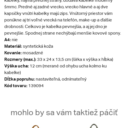
kabelky, najmä prednej strany, dodáva kabelke moderný
šmrnc. Predné aj zadné vrecko, vrecko hlavné a aj dve
kapsičky vnútri kabelky majú zips. Vnútorný priestor vám
ponúkne aj tri voľné vrecká na telefón, make-up a ďalšie
drobnosti. Celkovo je kabelka pevnejšia, a aj jej dno je
pevnejšie. Spodnej strane nechýbajú menšie kovové spony.
A4:
nie
Materiál:
syntetická koža
Kovanie:
mosadzné
Rozmery (max.):
33 x 24 x 13,5 cm (šírka x výška x hĺbka)
Výška ucha:
12 cm (merané od ohybu ucha kolmo ku
kabelke)
Dĺžka popruhu:
nastaviteľná, odnímateľný
Kód tovaru:
139094
mohlo by sa vám taktiež páčiť