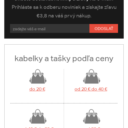
Prihláste sa k odberu noviniek a získajte zľavu
€3,8 na váš prvý nákup.
ODOSLAŤ
kabelky a tašky podľa ceny
do 20 €
od 20 € do 40 €