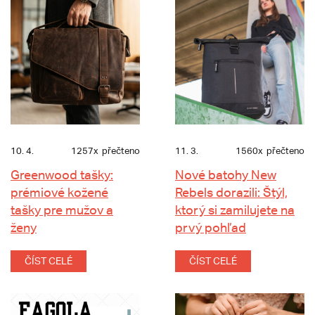
10. 4.
1257x
přečteno
11. 3.
1560x
přečteno
Greenwood tašky:
Nové batohy New
prémiové kožené
Rebels dorazili: Štýl,
tašky pre mužov a
ktorý si zamilujete na
ženy
prvý pohľad
ČÍST CELÉ
ČÍST CELÉ