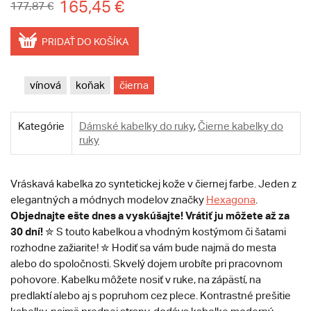
165,45 €
177,87 €
PRIDAŤ DO KOŠÍKA
vínová
koňak
čierna
Kategórie
Dámské kabelky do ruky
,
Čierne kabelky do
ruky
Vráskavá kabelka zo syntetickej kože v čiernej farbe. Jeden z
elegantných a módnych modelov značky
Hexagona
.
Objednajte ešte dnes a vyskúšajte! Vrátiť ju môžete až za
30 dní!
✮ S touto kabelkou a vhodným kostýmom či šatami
rozhodne zažiarite! ✮ Hodiť sa vám bude najmä do mesta
alebo do spoločnosti. Skvelý dojem urobíte pri pracovnom
pohovore. Kabelku môžete nosiť v ruke, na zápästí, na
predlaktí alebo aj s popruhom cez plece. Kontrastné prešitie