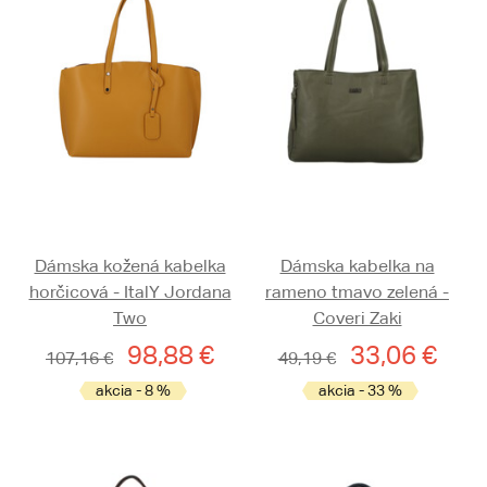
Dámska kožená kabelka
Dámska kabelka na
horčicová - ItalY Jordana
rameno tmavo zelená -
Two
Coveri Zaki
98,88 €
33,06 €
107,16 €
49,19 €
akcia - 8 %
akcia - 33 %