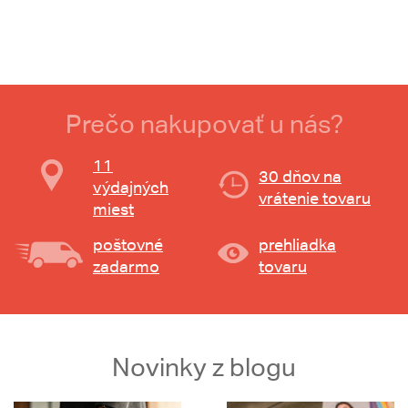
Prečo nakupovať u nás?
11
30 dňov na
výdajných
vrátenie tovaru
miest
poštovné
prehliadka
zadarmo
tovaru
Novinky z blogu