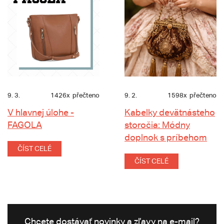
9. 3.
1426x
přečteno
9. 2.
1598x
přečteno
V hlavnej úlohe -
Kabelky devätnásteho
FAGOLA
storočia: Módny
doplnok s príbehom
ČÍST CELÉ
ČÍST CELÉ
Chcete dostávať novinky a zľavy na e-mail?