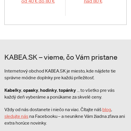
od 40 € do 80 €
nad 80 €
KABEA.SK – vieme, čo Vám pristane
Internetový obchod KABEA.SK je miesto, kde nájdete tie
správne módne doplnky pre každú príležitosť.
Kabelky
opasky
hodinky
topánky
,
,
,
... to všetko pre vás
každý deň vyberáme a ponúkame za skvelé ceny.
Vždy od nás dostanete i niečo na viac. Čítajte náš
blog
,
sledujte nás
na Facebooku – a neunikne Vám žiadna zľava ani
extra horúce novinky.