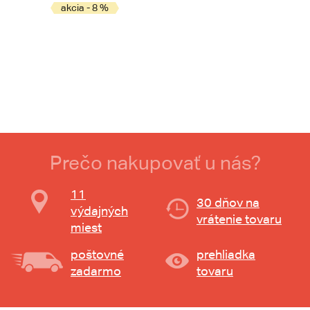
akcia - 8 %
Prečo nakupovať u nás?
11
30 dňov na
výdajných
vrátenie tovaru
miest
poštovné
prehliadka
zadarmo
tovaru