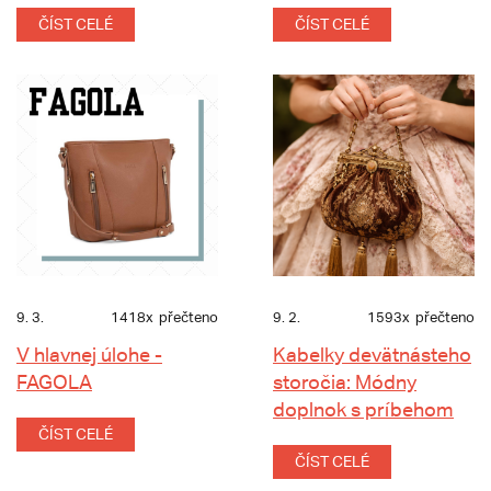
ČÍST CELÉ
ČÍST CELÉ
9. 3.
1418x
přečteno
9. 2.
1593x
přečteno
V hlavnej úlohe -
Kabelky devätnásteho
FAGOLA
storočia: Módny
doplnok s príbehom
ČÍST CELÉ
ČÍST CELÉ