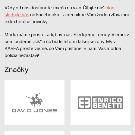
Vždy od nás dostanete i niečo na viac. Čítajte náš
blog
,
sledujte nás
na Facebooku – a neunikne Vám žiadna zľava ani
extra horúce novinky.
Módu máme proste radi, baví nás. Sledujeme trendy. Vieme, v
čom budeme „šik“ a čo bude hitom ďalšej sezóny. My v
KABEA proste vieme, čo Vám pristane. S nami Vás módna
polícia nezastaví!
Značky