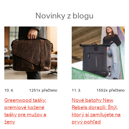
Novinky z blogu
10. 4.
1251x
přečteno
11. 3.
1552x
přečteno
Greenwood tašky:
Nové batohy New
prémiové kožené
Rebels dorazili: Štýl,
tašky pre mužov a
ktorý si zamilujete na
ženy
prvý pohľad