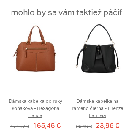
mohlo by sa vám taktiež páčiť
Dámska kabelka do ruky
Dámska kabelka na
koňaková - Hexagona
rameno čierna - Firenze
Halida
Lamisia
165,45 €
23,96 €
177,87 €
30,16 €