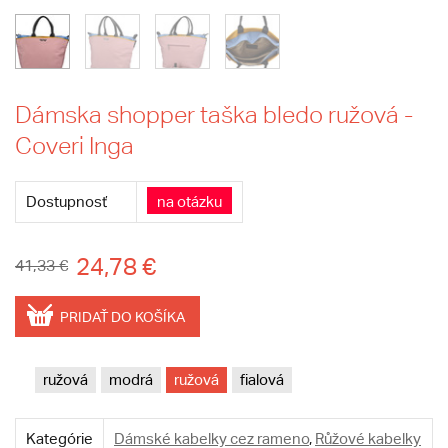
Dámska shopper taška bledo ružová -
Coveri Inga
Dostupnosť
na otázku
24,78 €
41,33 €
PRIDAŤ DO KOŠÍKA
ružová
modrá
ružová
fialová
Kategórie
Dámské kabelky cez rameno
,
Růžové kabelky