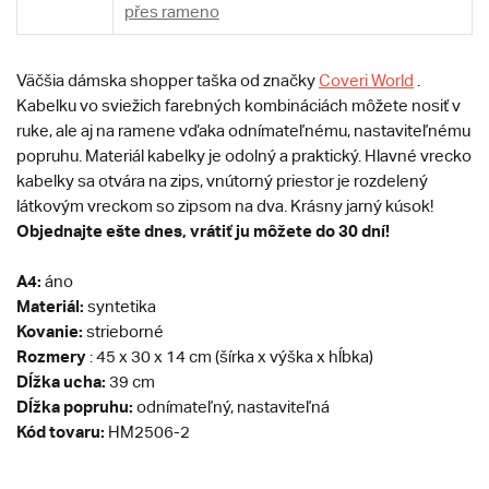
přes rameno
Väčšia dámska shopper taška od značky
Coveri World
.
Kabelku vo sviežich farebných kombináciách môžete nosiť v
ruke, ale aj na ramene vďaka odnímateľnému, nastaviteľnému
popruhu. Materiál kabelky je odolný a praktický. Hlavné vrecko
kabelky sa otvára na zips, vnútorný priestor je rozdelený
látkovým vreckom so zipsom na dva. Krásny jarný kúsok!
Objednajte ešte dnes, vrátiť ju môžete do 30 dní!
A4:
áno
Materiál:
syntetika
Kovanie:
strieborné
Rozmery
: 45 x 30 x 14 cm (šírka x výška x hĺbka)
Dĺžka ucha:
39 cm
Dĺžka popruhu:
odnímateľný, nastaviteľná
Kód tovaru:
HM2506-2