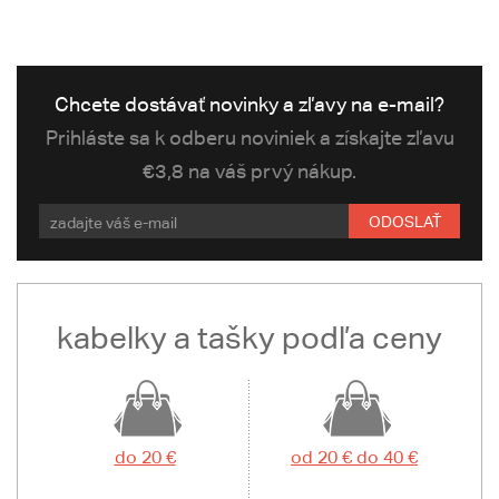
Chcete dostávať novinky a zľavy na e-mail?
Prihláste sa k odberu noviniek a získajte zľavu
€3,8 na váš prvý nákup.
ODOSLAŤ
kabelky a tašky podľa ceny
do 20 €
od 20 € do 40 €