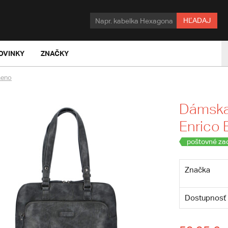
HĽADAJ
OVINKY
ZNAČKY
meno
Dámska 
Enrico 
poštovné za
Značka
Dostupnosť