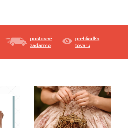
poštovné
prehliadka
zadarmo
tovaru