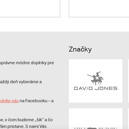
Značky
e správne módne doplnky pre
s každý deň vyberáme a
edujte nás
na Facebooku – a
e, v čom budeme „šik“ a čo
ám pristane. S nami Vás