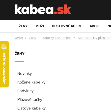
ŽENY
MUŽI
CESTOVNÉ KUFRE
AKCIE
N
Úvod
Ženy
Kabelky cez rameno
Šedé kabelky přes ra
ŽENY
Novinky
Kožené kabelky
Ľadvinky
Plážové tašky
Listové kabelky