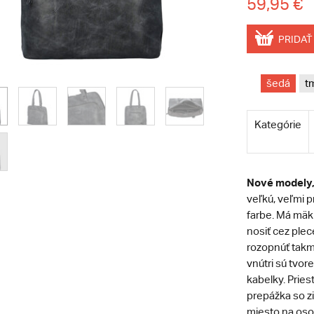
59,95 €
PRIDAŤ
šedá
t
Kategórie
Nové modely, 
veľkú, veľmi 
farbe. Má mäkk
nosiť cez plec
rozopnúť takm
vnútri sú tvor
kabelky. Pries
prepážka so z
miesto na osob