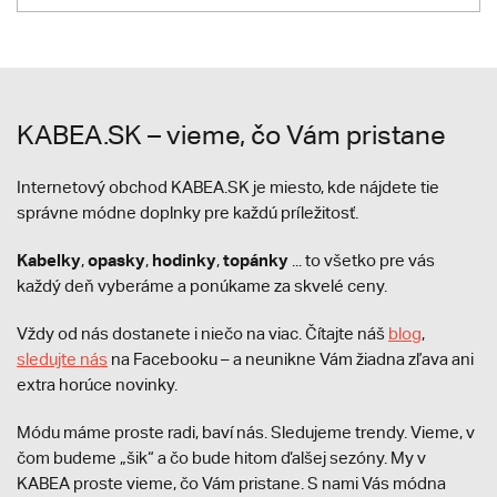
KABEA.SK – vieme, čo Vám pristane
Internetový obchod KABEA.SK je miesto, kde nájdete tie
správne módne doplnky pre každú príležitosť.
Kabelky
opasky
hodinky
topánky
,
,
,
... to všetko pre vás
každý deň vyberáme a ponúkame za skvelé ceny.
Vždy od nás dostanete i niečo na viac. Čítajte náš
blog
,
sledujte nás
na Facebooku – a neunikne Vám žiadna zľava ani
extra horúce novinky.
Módu máme proste radi, baví nás. Sledujeme trendy. Vieme, v
čom budeme „šik“ a čo bude hitom ďalšej sezóny. My v
KABEA proste vieme, čo Vám pristane. S nami Vás módna