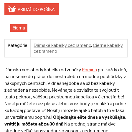
PRIDAŤ DO KOŠÍKA
čierna
Kategórie
Dámské kabelky cez rameno
,
Čierne kabelky
cez rameno
Dámska crossbody kabelka od značky
Romina
pre každý deň,
na nosenie do práce, do mesta alebo na módne pochôdzky v
nákupných centrách. V dnešnej dobe sa už bez kabelky
žiadna žena nezaobíde. Neváhajte a ozvláštnite svoj outfit
touto peknou, väčšou, priestrannou kabelkou v čiernej farbe!
Nosiť ju môžete cez plece alebo crossbody, je mäkká a padne
ku každej postave. ✅ Nosiť ju môžete aj ako batoh a to vďaka
Objednajte ešte dnes a vyskúšajte,
univerzálnemu popruhu!
vrátiť ju môžete až za 30 dní!
Na prednej strane má dve
stredne veľké kapsy, jednu so zipsom a jednu, menej