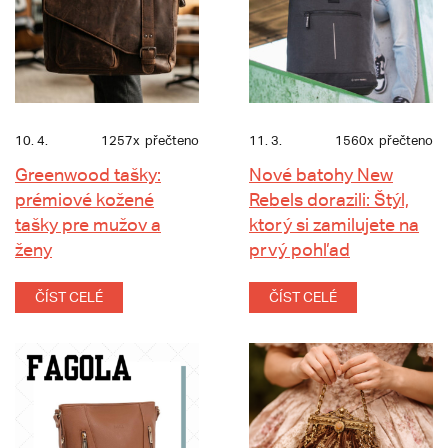
10. 4.
1257x
přečteno
11. 3.
1560x
přečteno
Greenwood tašky:
Nové batohy New
prémiové kožené
Rebels dorazili: Štýl,
tašky pre mužov a
ktorý si zamilujete na
ženy
prvý pohľad
ČÍST CELÉ
ČÍST CELÉ