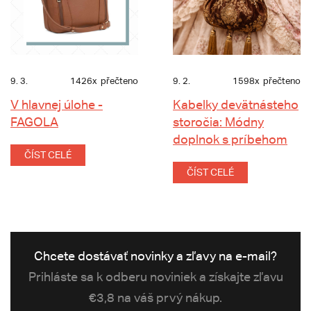
9. 3.
1426x
přečteno
9. 2.
1598x
přečteno
V hlavnej úlohe -
Kabelky devätnásteho
FAGOLA
storočia: Módny
doplnok s príbehom
ČÍST CELÉ
ČÍST CELÉ
Chcete dostávať novinky a zľavy na e-mail?
Prihláste sa k odberu noviniek a získajte zľavu
€3,8 na váš prvý nákup.