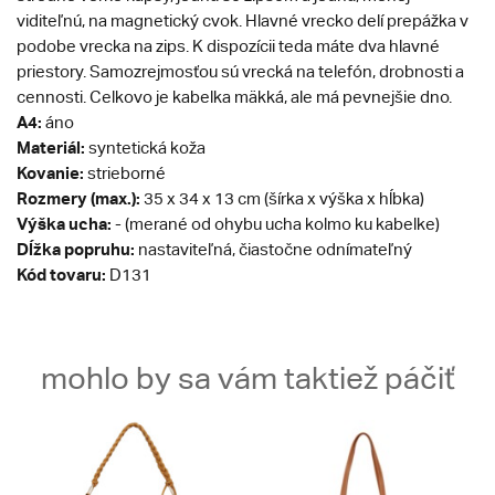
viditeľnú, na magnetický cvok. Hlavné vrecko delí prepážka v
podobe vrecka na zips. K dispozícii teda máte dva hlavné
priestory. Samozrejmosťou sú vrecká na telefón, drobnosti a
cennosti. Celkovo je kabelka mäkká, ale má pevnejšie dno.
A4:
áno
Materiál:
syntetická koža
Kovanie:
strieborné
Rozmery (max.):
35 x 34 x 13 cm (šírka x výška x hĺbka)
Výška ucha:
- (merané od ohybu ucha kolmo ku kabelke)
Dĺžka popruhu:
nastaviteľná, čiastočne odnímateľný
Kód tovaru:
D131
mohlo by sa vám taktiež páčiť