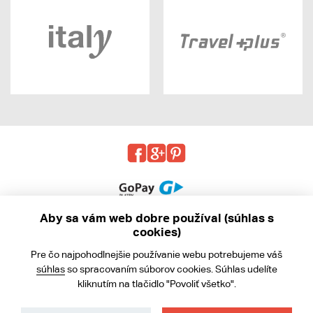
Aby sa vám web dobre používal (súhlas s
cookies)
© 2013 - 2026 kabea.cz
Pre čo najpohodlnejšie používanie webu potrebujeme váš
Obchodné podmienky
súhlas
so spracovaním súborov cookies. Súhlas udelíte
kliknutím na tlačidlo "Povoliť všetko".
Ochrana osobných údajov
Cookies