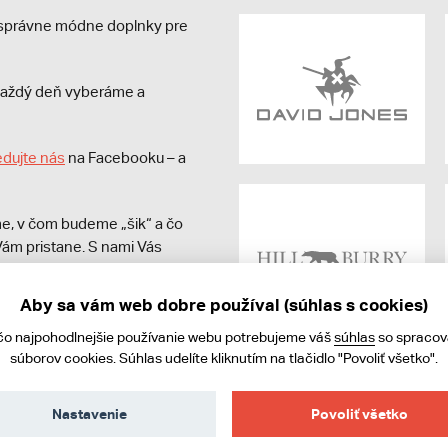
e správne módne doplnky pre
s každý deň vyberáme a
edujte nás
na Facebooku – a
e, v čom budeme „šik“ a čo
ám pristane. S nami Vás
Aby sa vám web dobre používal (súhlas s cookies)
čo najpohodlnejšie používanie webu potrebujeme váš
súhlas
so spraco
súborov cookies. Súhlas udelíte kliknutím na tlačidlo "Povoliť všetko".
Nastavenie
Povoliť všetko
ies