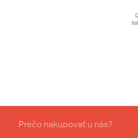
ka
Prečo nakupovať u nás?