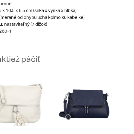
eborné
 x 10,5 x 6,5 cm (šírka x výška x hĺbka)
 (merané od ohybu ucha kolmo ku kabelke)
u:
nastaviteľný (7 dĺžok)
260-1
ktiež páčiť