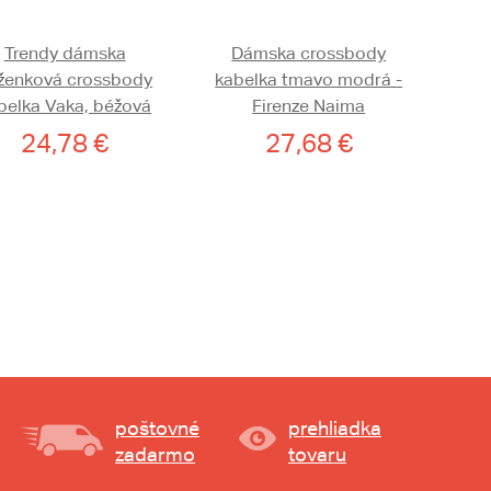
Trendy dámska
Dámska crossbody
ženková crossbody
kabelka tmavo modrá -
belka Vaka, béžová
Firenze Naima
24,78 €
27,68 €
poštovné
prehliadka
zadarmo
tovaru