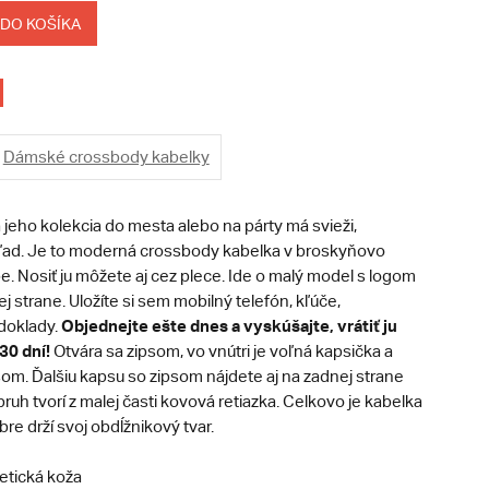
 DO KOŠÍKA
Dámské crossbody kabelky
 jeho kolekcia do mesta alebo na párty má svieži,
hľad. Je to moderná crossbody kabelka v broskyňovo
e. Nosiť ju môžete aj cez plece. Ide o malý model s logom
j strane. Uložíte si sem mobilný telefón, kľúče,
O
bjednejte ešte dnes a vyskúšajte, vrátiť ju
doklady.
30 dní!
Otvára sa zipsom, vo vnútri je voľná kapsička a
om. Ďalšiu kapsu so zipsom nájdete aj na zadnej strane
ruh tvorí z malej časti kovová retiazka. Celkovo je kabelka
bre drží svoj obdĺžnikový tvar.
etická koža