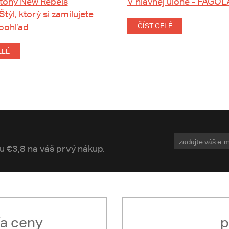
tohy New Rebels
V hlavnej úlohe - FAGOL
 Štýl, ktorý si zamilujete
 pohľad
ČÍST CELÉ
ELÉ
vu €3,8 na váš prvý nákup.
ľa ceny
p