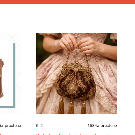
5x
přečteno
9. 2.
1584x
přečteno