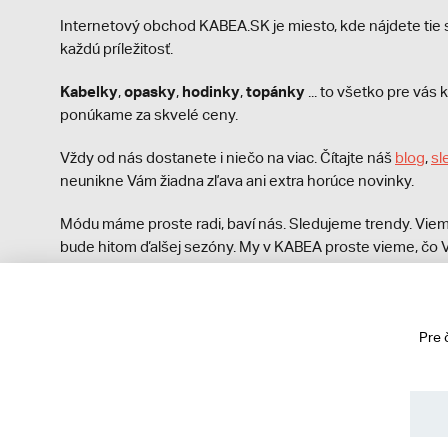
Internetový obchod KABEA.SK je miesto, kde nájdete ti
každú príležitosť.
Kabelky
opasky
hodinky
topánky
,
,
,
... to všetko pre vá
ponúkame za skvelé ceny.
Vždy od nás dostanete i niečo na viac. Čítajte náš
blog
,
sl
neunikne Vám žiadna zľava ani extra horúce novinky.
Módu máme proste radi, baví nás. Sledujeme trendy. Viem
bude hitom ďalšej sezóny. My v KABEA proste vieme, čo V
módna polícia nezastaví!
Pre 
© 2013 - 2026 kabea.cz
Obchodné podmienky
Ochrana osobných údajov
Cook