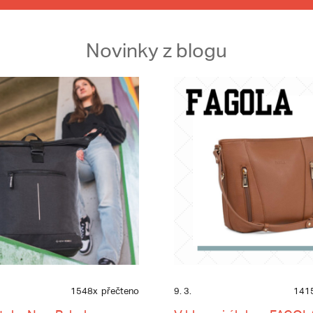
Novinky z blogu
1548x
přečteno
9. 3.
141