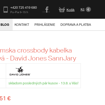
+420 725 419 680
Kč
€
Košík
Po-Pia 9-15 h
BLOG
KONTAKT
PRIHLÁSENIE
DOPRAVA A PLATBA
ámska crossbody kabelka
á - David Jones SannJary
skladom posledných pár kusov - 13.8. u Vás!
51 €