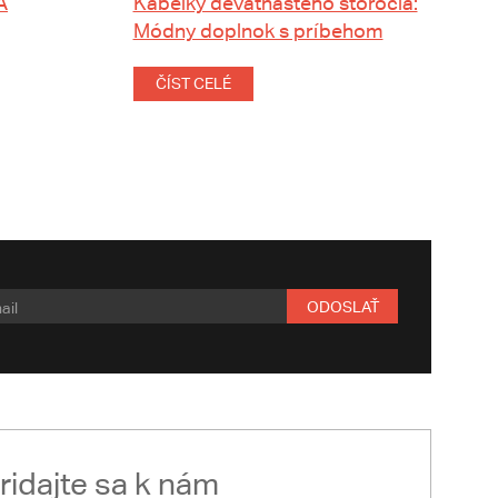
A
Kabelky devätnásteho storočia:
Módny doplnok s príbehom
ČÍST CELÉ
ODOSLAŤ
ridajte sa k nám