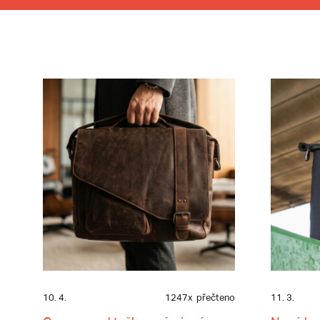
10. 4.
1247x
přečteno
11. 3.