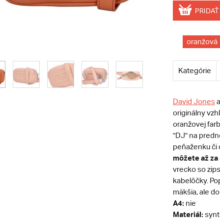
PRIDAŤ
oranžová
Kategórie
David Jones
a
originálny vz
oranžovej farb
"DJ" na predne
peňaženku či 
môžete až za 
vrecko so zips
kabelôčky. Pop
mäkšia, ale do
A4:
nie
Materiál:
synt