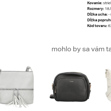
Kovanie:
stri
Rozmery:
18,5
Dĺžka ucha:
-
Dĺžka popruh
Kód tovaru:
6
mohlo by sa vám ta