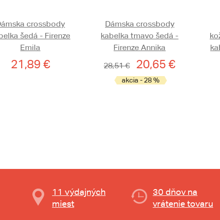
Dámska crossbody
Dámska crossbody
belka šedá - Firenze
kabelka tmavo šedá -
ko
Emila
Firenze Annika
ka
21,89 €
20,65 €
28,51 €
akcia - 28 %
11 výdajných
30 dňov na
miest
vrátenie tovaru