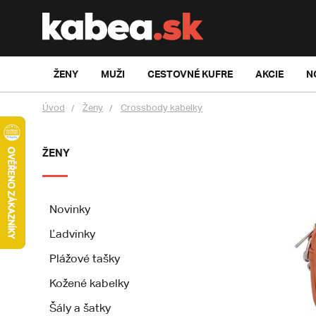
ŽENY
MUŽI
CESTOVNÉ KUFRE
AKCIE
N
Úvod
Ženy
Crossbody kabelky
ŽENY
Novinky
Ľadvinky
Plážové tašky
Kožené kabelky
Šály a šatky