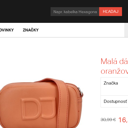
HĽADAJ
OVINKY
ZNAČKY
Malá d
oranžov
Značka
Dostupnosť
16,
30,99 €