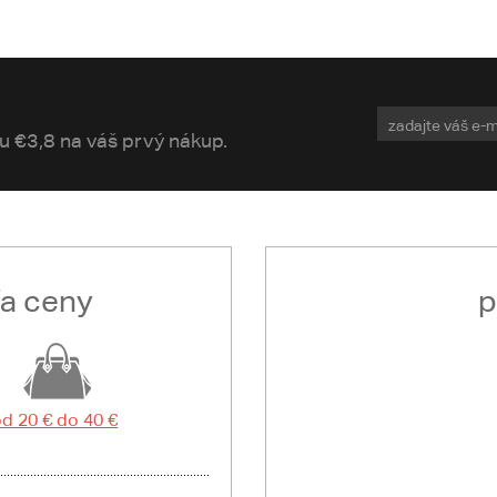
vu €3,8 na váš prvý nákup.
ľa ceny
p
d 20 € do 40 €