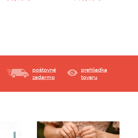
poštovné
prehliadka
zadarmo
tovaru