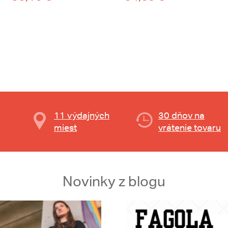
11 výdajných
30 dňov na
miest
vrátenie tovaru
Novinky z blogu