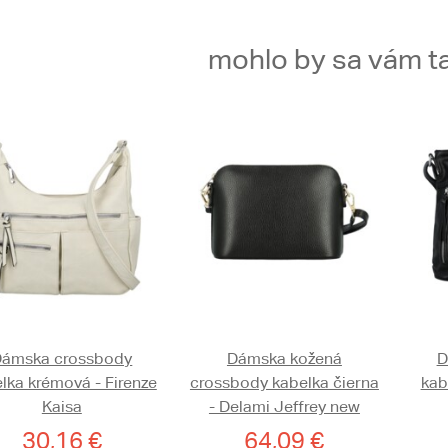
mohlo by sa vám ta
Dámska crossbody
Dámska kožená
D
lka krémová - Firenze
crossbody kabelka čierna
kab
Kaisa
- Delami Jeffrey new
30,16 €
64,09 €