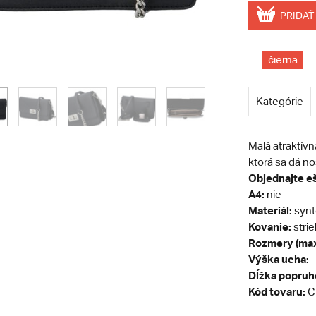
PRIDAŤ
čierna
Kategórie
Malá atraktív
ktorá sa dá no
Objednajte eš
A4:
nie
Materiál:
synt
Kovanie:
stri
Rozmery (max
Výška ucha:
-
Dĺžka popruh
Kód tovaru:
C