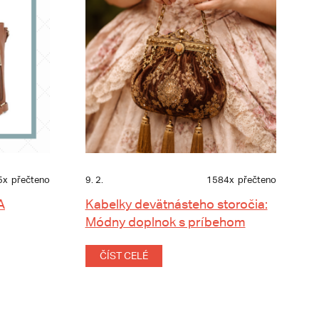
5x
přečteno
9. 2.
1584x
přečteno
A
Kabelky devätnásteho storočia:
Módny doplnok s príbehom
ČÍST CELÉ