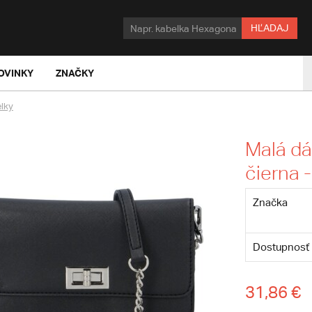
HĽADAJ
OVINKY
ZNAČKY
lky
Malá d
čierna 
Značka
Dostupnosť
31,86 €