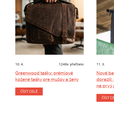
10. 4.
1248x
přečteno
11. 3.
Greenwood tašky: prémiové
Nové ba
kožené tašky pre mužov a ženy
dorazili:
na prvý
ČÍST CELÉ
ČÍST C