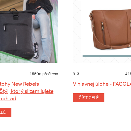
1550x
přečteno
9. 3.
141
tohy New Rebels
V hlavnej úlohe - FAGOL
 Štýl, ktorý si zamilujete
 pohľad
ČÍST CELÉ
ELÉ