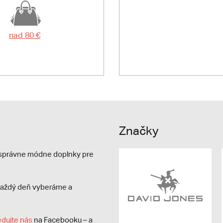
nad 80 €
Značky
e správne módne doplnky pre
s každý deň vyberáme a
edujte nás
na Facebooku – a