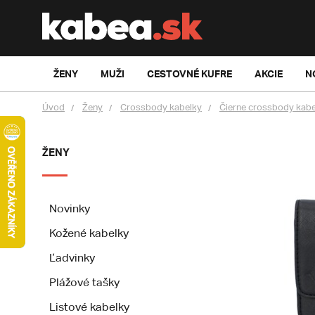
ŽENY
MUŽI
CESTOVNÉ KUFRE
AKCIE
N
Úvod
Ženy
Crossbody kabelky
Čierne crossbody kabe
ŽENY
Novinky
Kožené kabelky
Ľadvinky
Plážové tašky
Listové kabelky