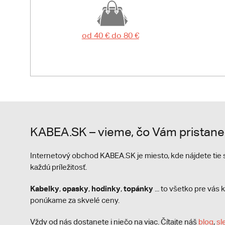
od 40 € do 80 €
KABEA.SK – vieme, čo Vám pristane
Internetový obchod KABEA.SK je miesto, kde nájdete ti
každú príležitosť.
Kabelky
opasky
hodinky
topánky
,
,
,
... to všetko pre vá
ponúkame za skvelé ceny.
Vždy od nás dostanete i niečo na viac. Čítajte náš
blog
,
sl