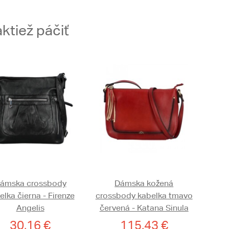
ktiež páčiť
ámska crossbody
Dámska kožená
elka čierna - Firenze
crossbody kabelka tmavo
Angelis
červená - Katana Sinula
30,16 €
115,43 €