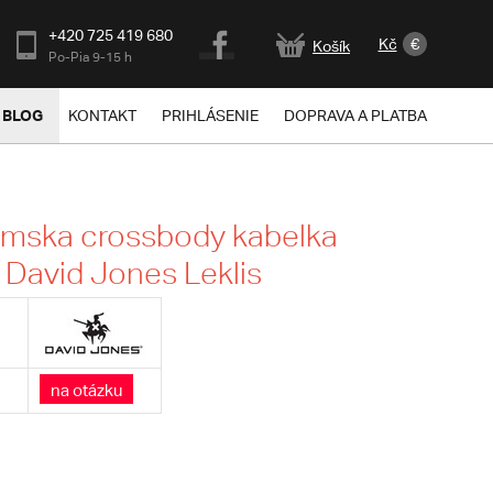
+420 725 419 680
Kč
€
Košík
Po-Pia 9-15 h
BLOG
KONTAKT
PRIHLÁSENIE
DOPRAVA A PLATBA
ámska crossbody kabelka
- David Jones Leklis
na otázku