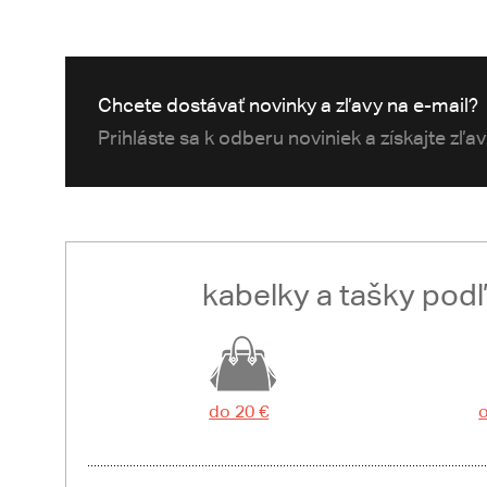
Chcete dostávať novinky a zľavy na e-mail?
Prihláste sa k odberu noviniek a získajte zľa
kabelky a tašky pod
do 20 €
o