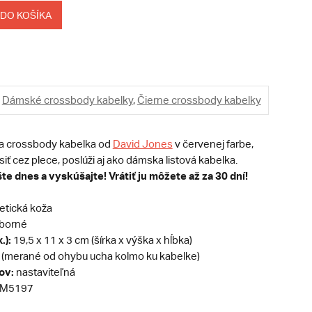
 DO KOŠÍKA
Dámské crossbody kabelky
,
Čierne crossbody kabelky
na crossbody kabelka od
David Jones
v červenej farbe,
siť cez plece, poslúži aj ako dámska listová kabelka.
te dnes a vyskúšajte! Vrátiť ju môžete až za 30 dní!
etická koža
eborné
.):
19,5 x 11 x 3 cm (šírka x výška x hĺbka)
 (merané od ohybu ucha kolmo ku kabelke)
ov:
nastaviteľná
M5197