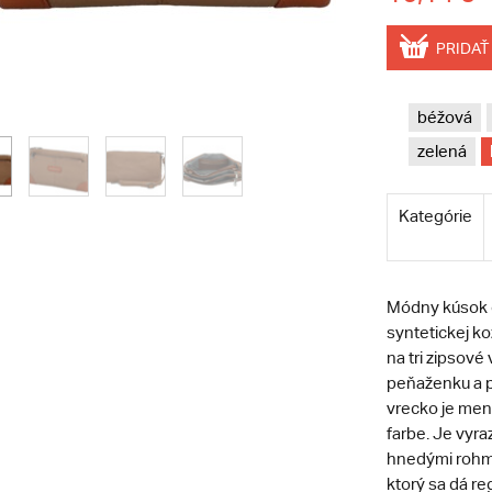
PRIDAŤ
béžová
zelená
Kategórie
Módny kúsok 
syntetickej ko
na tri zipsové
peňaženku a pá
vrecko je menš
farbe. Je vyr
hnedými rohmi
ktorý sa dá r