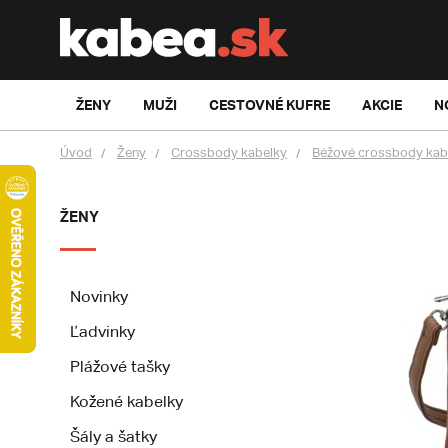
ŽENY
MUŽI
CESTOVNÉ KUFRE
AKCIE
N
Úvod
Ženy
Crossbody kabelky
Béžové crossbody kab
ŽENY
Novinky
Ľadvinky
Plážové tašky
Kožené kabelky
Šály a šatky