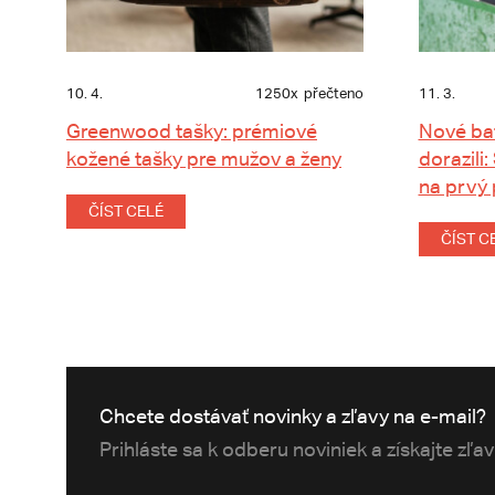
10. 4.
1250x
přečteno
11. 3.
Greenwood tašky: prémiové
Nové ba
kožené tašky pre mužov a ženy
dorazili:
na prvý
ČÍST CELÉ
ČÍST C
Chcete dostávať novinky a zľavy na e-mail?
Prihláste sa k odberu noviniek a získajte zľa