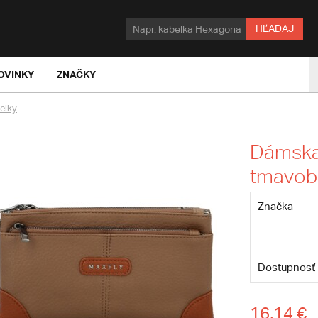
HĽADAJ
OVINKY
ZNAČKY
elky
Dámska
tmavob
Značka
Dostupnosť
16,14 €