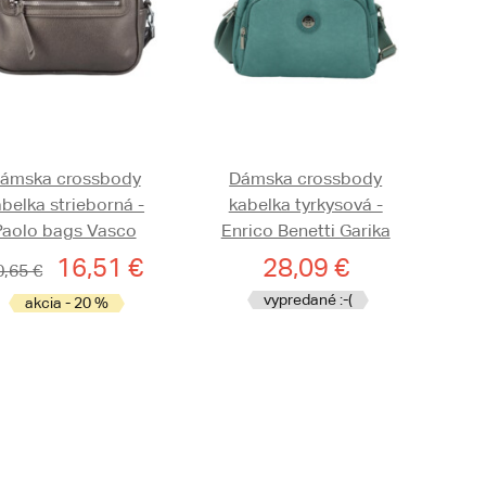
ámska crossbody
Dámska crossbody
belka strieborná -
kabelka tyrkysová -
Paolo bags Vasco
Enrico Benetti Garika
16,51 €
28,09 €
0,65 €
vypredané :-(
akcia - 20 %