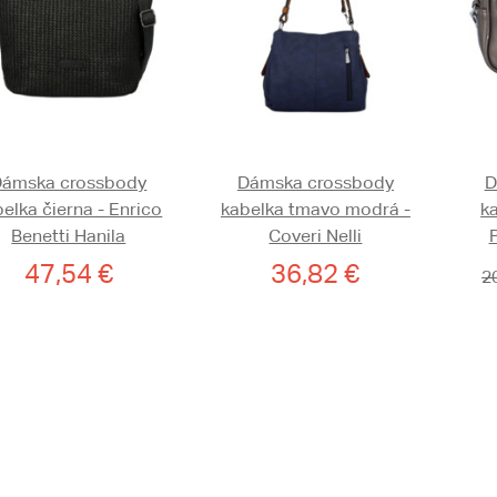
Dámska crossbody
Dámska crossbody
D
elka čierna - Enrico
kabelka tmavo modrá -
ka
Benetti Hanila
Coveri Nelli
47,54 €
36,82 €
2