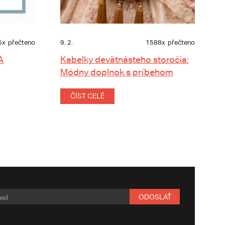
5x
přečteno
9. 2.
1588x
přečteno
A
Kabelky devätnásteho storočia:
Módny doplnok s príbehom
ČÍST CELÉ
ODOSLAŤ