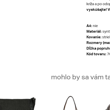
kríža a po odo
vyskúšajte! Vr
A4:
nie
Materiál:
synt
Kovanie:
stri
Rozmery (max
Dĺžka popruh
Kód tovaru:
7
mohlo by sa vám ta