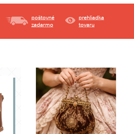
poštovné
prehliadka
zadarmo
tovaru