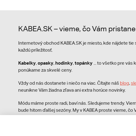
KABEA.SK – vieme, čo Vám pristane
Internetový obchod KABEA.SK je miesto, kde nájdete ti
každú príležitosť.
Kabelky
opasky
hodinky
topánky
,
,
,
... to všetko pre vá
ponúkame za skvelé ceny.
Vždy od nás dostanete i niečo na viac. Čítajte náš
blog
,
sl
neunikne Vám žiadna zľava ani extra horúce novinky.
Módu máme proste radi, baví nás. Sledujeme trendy. Viem
bude hitom ďalšej sezóny. My v KABEA proste vieme, čo V
módna polícia nezastaví!