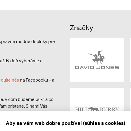
Značky
e správne módne doplnky pre
s každý deň vyberáme a
edujte nás
na Facebooku – a
e, v čom budeme „šik“ a čo
ám pristane. S nami Vás
Aby sa vám web dobre používal (súhlas s cookies)