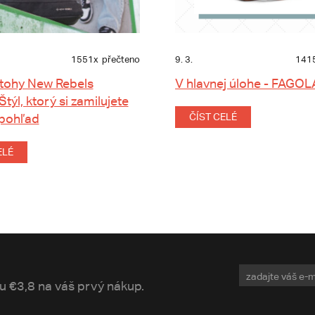
1551x
přečteno
9. 3.
141
tohy New Rebels
V hlavnej úlohe - FAGOL
 Štýl, ktorý si zamilujete
 pohľad
ČÍST CELÉ
ELÉ
vu €3,8 na váš prvý nákup.