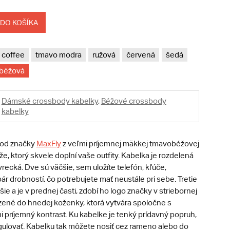
 DO KOŠÍKA
coffee
tmavo modra
ružová
červená
šedá
béžová
Dámské crossbody kabelky
,
Béžové crossbody
kabelky
od značky
MaxFly
z veľmi príjemnej mäkkej tmavobéžovej
že, ktorý skvele doplní vaše outfity. Kabelka je rozdelená
 vrecká. Dve sú väčšie, sem uložíte telefón, kľúče,
r drobností, čo potrebujete mať neustále pri sebe. Tretie
ie a je v prednej časti, zdobí ho logo značky v striebornej
azené do hnedej koženky, ktorá vytvára spoločne s
 príjemný kontrast. Ku kabelke je tenký prídavný popruh,
egulovať. Kabelku tak môžete nosiť cez rameno alebo do