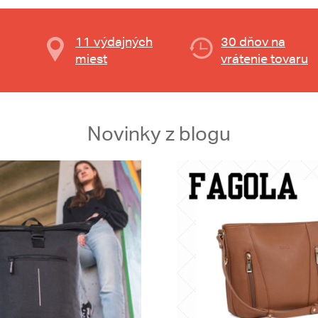
11 výdajných
30 dňov na
miest
vrátenie tovaru
Novinky z blogu