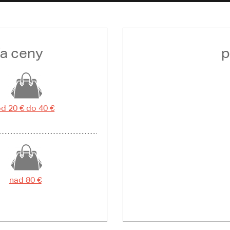
ľa ceny
p
d 20 € do 40 €
nad 80 €