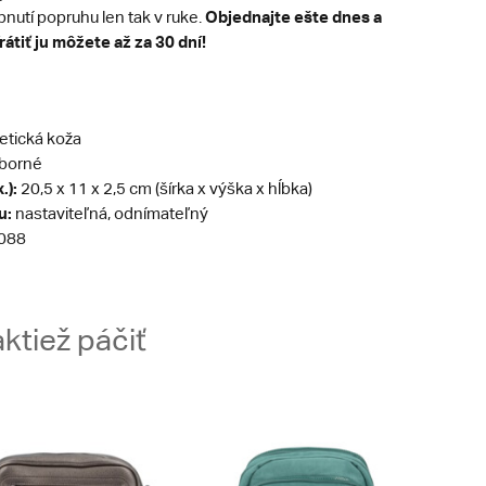
Objednajte ešte dnes a
pnutí popruhu len tak v ruke.
átiť ju môžete až za 30 dní!
etická koža
eborné
.):
20,5 x 11 x 2,5 cm (šírka x výška x hĺbka)
u:
nastaviteľná, odnímateľný
088
ktiež páčiť