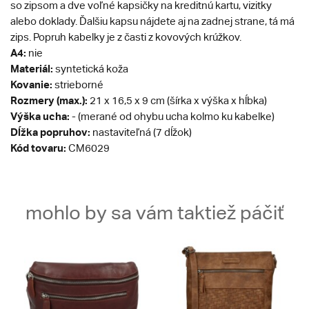
so zipsom a dve voľné kapsičky na kreditnú kartu, vizitky
alebo doklady. Ďalšiu kapsu nájdete aj na zadnej strane, tá má
zips. Popruh kabelky je z časti z kovových krúžkov.
A4:
nie
Materiál:
syntetická koža
Kovanie:
strieborné
Rozmery (max.):
21 x 16,5 x 9 cm (šírka x výška x hĺbka)
Výška ucha:
- (merané od ohybu ucha kolmo ku kabelke)
Dĺžka popruhov:
nastaviteľná (7 dĺžok)
Kód tovaru:
CM6029
mohlo by sa vám taktiež páčiť