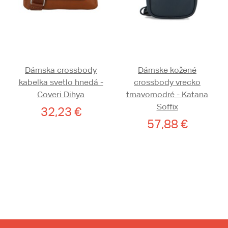
Dámska crossbody
Dámske kožené
kabelka svetlo hnedá -
crossbody vrecko
Coveri Dihya
tmavomodré - Katana
Soffix
32,23 €
57,88 €