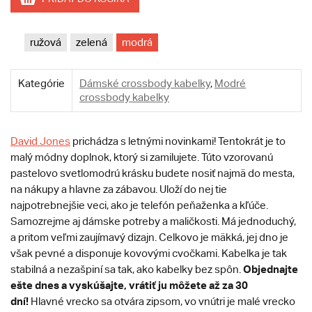
ružová
zelená
modrá
Kategórie
Dámské crossbody kabelky
,
Modré
crossbody kabelky
David Jones
prichádza s letnými novinkami! Tentokrát je to
malý módny doplnok, ktorý si zamilujete. Túto vzorovanú
pastelovo svetlomodrú krásku budete nosiť najmä do mesta,
na nákupy a hlavne za zábavou. Uloží do nej tie
najpotrebnejšie veci, ako je telefón peňaženka a kľúče.
Samozrejme aj dámske potreby a maličkosti. Má jednoduchý,
a pritom veľmi zaujímavý dizajn. Celkovo je mäkká, jej dno je
však pevné a disponuje kovovými cvočkami. Kabelka je tak
Objednajte
stabilná a nezašpiní sa tak, ako kabelky bez spôn.
ešte dnes a vyskúšajte, vrátiť ju môžete až za 30
dní!
Hlavné vrecko sa otvára zipsom, vo vnútri je malé vrecko