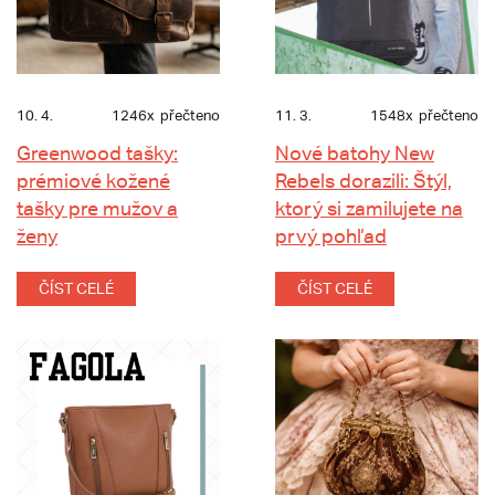
10. 4.
1246x
přečteno
11. 3.
1548x
přečteno
Greenwood tašky:
Nové batohy New
prémiové kožené
Rebels dorazili: Štýl,
tašky pre mužov a
ktorý si zamilujete na
ženy
prvý pohľad
ČÍST CELÉ
ČÍST CELÉ