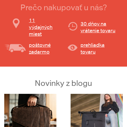
Prečo nakupovať u nás?
11
30 dňov na
výdajných
vrátenie tovaru
miest
poštovné
prehliadka
zadarmo
tovaru
Novinky z blogu