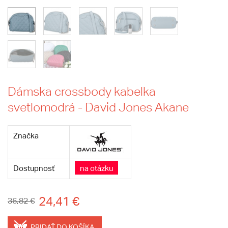
Dámska crossbody kabelka
svetlomodrá - David Jones Akane
Značka
Dostupnosť
na otázku
24,41 €
36,82 €
PRIDAŤ DO KOŠÍKA