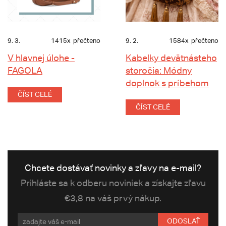
9. 3.
1415x
přečteno
9. 2.
1584x
přečteno
V hlavnej úlohe -
Kabelky devätnásteho
FAGOLA
storočia: Módny
doplnok s príbehom
ČÍST CELÉ
ČÍST CELÉ
Chcete dostávať novinky a zľavy na e-mail?
Prihláste sa k odberu noviniek a získajte zľavu
€3,8 na váš prvý nákup.
ODOSLAŤ