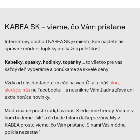
KABEA.SK – vieme, čo Vám pristane
Internetový obchod KABEA.SK je miesto, kde nájdete tie
správne módne doplnky pre každú príležitosť.
Kabelky
opasky
hodinky
topánky
,
,
,
... to všetko pre vás
každý deň vyberáme a ponúkame za skvelé ceny.
Vždy od nás dostanete i niečo na viac. Čítajte náš
blog
,
sledujte nás
na Facebooku – a neunikne Vám žiadna zľava ani
extra horúce novinky.
Módu máme proste radi, baví nás. Sledujeme trendy. Vieme, v
čom budeme „šik“ a čo bude hitom ďalšej sezóny. My v
KABEA proste vieme, čo Vám pristane. S nami Vás módna
polícia nezastaví!