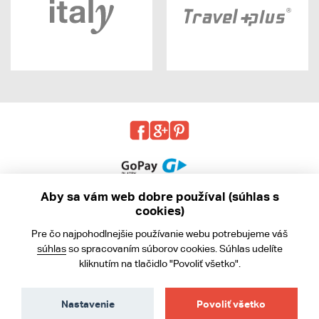
Aby sa vám web dobre používal (súhlas s
cookies)
© 2013 - 2026 kabea.cz
Pre čo najpohodlnejšie používanie webu potrebujeme váš
Obchodné podmienky
súhlas
so spracovaním súborov cookies. Súhlas udelíte
kliknutím na tlačidlo "Povoliť všetko".
Ochrana osobných údajov
Cookies
Nastavenie
Povoliť všetko