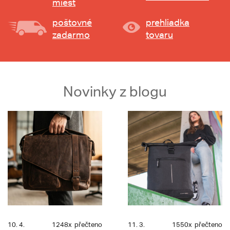
miest
poštovné
prehliadka
zadarmo
tovaru
Novinky z blogu
10. 4.
1248x
přečteno
11. 3.
1550x
přečteno