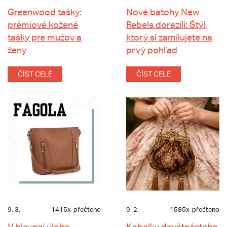
Greenwood tašky:
Nové batohy New
prémiové kožené
Rebels dorazili: Štýl,
tašky pre mužov a
ktorý si zamilujete na
ženy
prvý pohľad
ČÍST CELÉ
ČÍST CELÉ
9. 3.
1415x
přečteno
9. 2.
1585x
přečteno
V hlavnej úlohe -
Kabelky devätnásteho