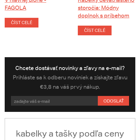
FAGOLA
storočia: Módny
doplnok s príbehom
ČÍST CELÉ
ČÍST CELÉ
Chcete dostávať novinky a zľavy na e-mail?
Prihláste sa k odberu noviniek a získajte zľavu
€3,8 na váš prvý nákup.
ODOSLAŤ
kabelky a tašky podľa ceny