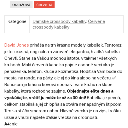
oranžová
červená
Kategórie
Dámské crossbody kabelky
,
Červené
crossbody kabelky
David Jones
prináša na trh krásne modely kabeliek. Tentoraz
je to luxusná, originálna a zároveň elegantná, hladká kabelka
Chevfi. Stane sa Vašou módnou istotou v takmer všetkých
kruhoch. Malá červená kabelka pojme osobné veci ako je
peňaženka, telefón, kľúče a kozmetika. Hodiť sa Vám bude do
mesta, na rande, na párty, ale aj do kina alebo na večeru. ✅
Bonusom je krásna kovová spona v tvare kruhu na klope
Objednajte ešte dnes a
kabelky, ktorá rozhodne zaujme.
vyskúšajte, vrátiť ju môžete až za 30 dní!
Kabelka je pevná,
celkom stabilná a jej chlopňa sa otvára nenápadným štipcom.
Ten sa stláča smerom nahor. Hlavné vrecko je na zips, trošku
užšie a vnútri nájdete ďalšie vrecká na drobnosti.
A4:
nie