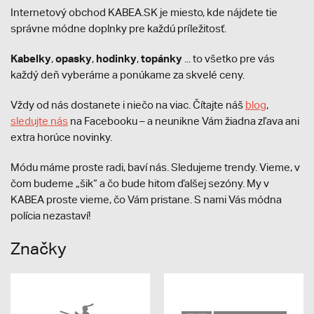
Internetový obchod KABEA.SK je miesto, kde nájdete tie
správne módne doplnky pre každú príležitosť.
Kabelky
opasky
hodinky
topánky
,
,
,
... to všetko pre vás
každý deň vyberáme a ponúkame za skvelé ceny.
Vždy od nás dostanete i niečo na viac. Čítajte náš
blog
,
sledujte nás
na Facebooku – a neunikne Vám žiadna zľava ani
extra horúce novinky.
Módu máme proste radi, baví nás. Sledujeme trendy. Vieme, v
čom budeme „šik“ a čo bude hitom ďalšej sezóny. My v
KABEA proste vieme, čo Vám pristane. S nami Vás módna
polícia nezastaví!
Značky