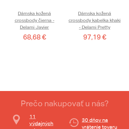
Dámska kožená
Dámska kožená
crossbody čierna -
crossbody kabelka khaki
Delami Javier
- Delami Pretty
68,68 €
97,19 €
Prečo nakupovať u nás?
11
30 dňov na
výdajných
vrátenie tovaru