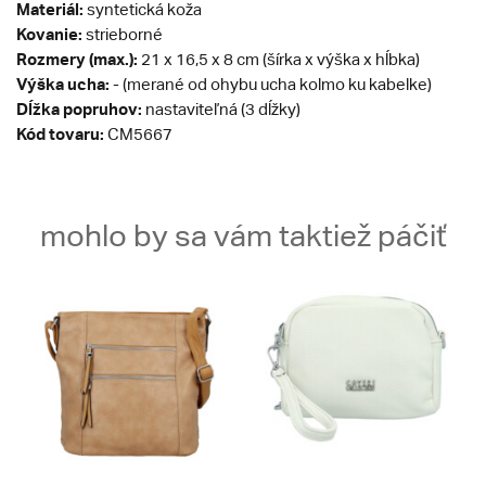
Materiál:
syntetická koža
Kovanie:
strieborné
Rozmery (max.):
21 x 16,5 x 8 cm (šírka x výška x hĺbka)
Výška ucha:
- (merané od ohybu ucha kolmo ku kabelke)
Dĺžka popruhov:
nastaviteľná (3 dĺžky)
Kód tovaru:
CM5667
mohlo by sa vám taktiež páčiť