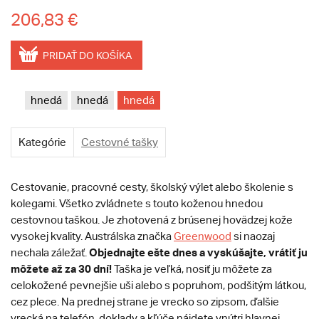
206,83 €
PRIDAŤ DO KOŠÍKA
hnedá
hnedá
hnedá
Kategórie
Cestovné tašky
Cestovanie, pracovné cesty, školský výlet alebo školenie s
kolegami. Všetko zvládnete s touto koženou hnedou
cestovnou taškou. Je zhotovená z brúsenej hovädzej kože
vysokej kvality. Austrálska značka
Greenwood
si naozaj
Objednajte ešte dnes a vyskúšajte, vrátiť ju
nechala záležať.
môžete až za 30 dní!
Taška je veľká, nosiť ju môžete za
celokožené pevnejšie uši alebo s popruhom, podšitým látkou,
cez plece. Na prednej strane je vrecko so zipsom, ďalšie
vrecká na telefón, doklady a kľúče nájdete vnútri hlavnej