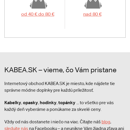
od 40 € do 80 €
nad 80 €
KABEA.SK – vieme, čo Vám pristane
Internetový obchod KABEA.SK je miesto, kde nájdete tie
správne módne doplnky pre každú príležitosť.
Kabelky
opasky
hodinky
topánky
,
,
,
... to všetko pre vás
každý deň vyberáme a ponúkame za skvelé ceny.
Vždy od nás dostanete i niečo na viac. Čítajte náš
blog
,
sledujte nás
na Facebooku – a neunikne Vám žiadna zľava ani