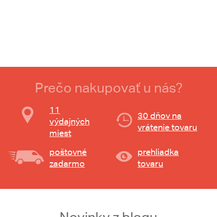
Prečo nakupovať u nás?
11
30 dňov na
výdajných
vrátenie tovaru
miest
poštovné
prehliadka
zadarmo
tovaru