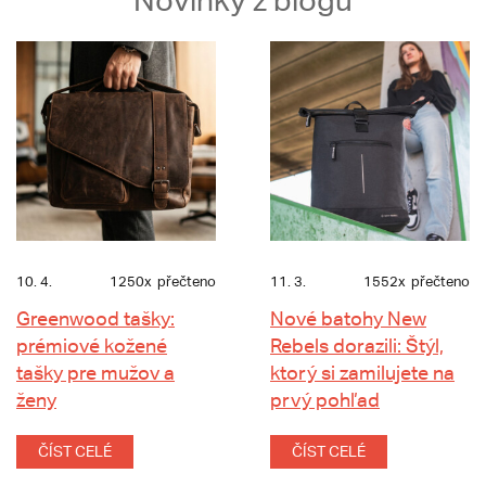
Novinky z blogu
10. 4.
1250x
přečteno
11. 3.
1552x
přečteno
Greenwood tašky:
Nové batohy New
prémiové kožené
Rebels dorazili: Štýl,
tašky pre mužov a
ktorý si zamilujete na
ženy
prvý pohľad
ČÍST CELÉ
ČÍST CELÉ