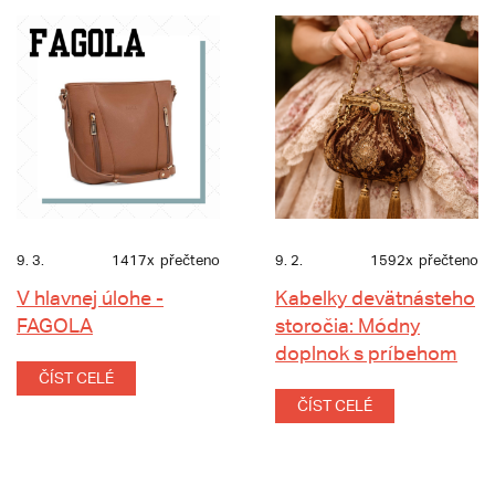
9. 3.
1417x
přečteno
9. 2.
1592x
přečteno
V hlavnej úlohe -
Kabelky devätnásteho
FAGOLA
storočia: Módny
doplnok s príbehom
ČÍST CELÉ
ČÍST CELÉ