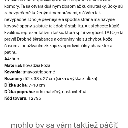
komory. Tá sa otvára duálnym zipsom až ku dnu tašky. Boky sú
zabezpečené koženými membránami, nič Vám tak
nevypadne. Dno je pevnejšie a spodná strana má navyše
kovové spony, zaisťuje tak dobrú stabilitu. Ak si chcete kúpiť
kvalitnú, reprezentatívnu tašku, ktorá splní svoj účel, TÁTO je tá
pravá! Drobné škrabance a odreniny nie sú chybou kože,
časom a používaním získajú svoj individuálny charakter a
patinu.
A4:
áno
Materiál:
hovädzia koža
Kovanie:
tmavostrieborné
Rozmery:
52 x 38 x 27 cm (šírka x výška x hĺbka)
Dĺžka ucha:
7-18 cm
Dĺžka popruhu:
odnímateľný, nastaviteľná
Kód tovaru:
12795
mohlo by sa vám taktiež páčiť