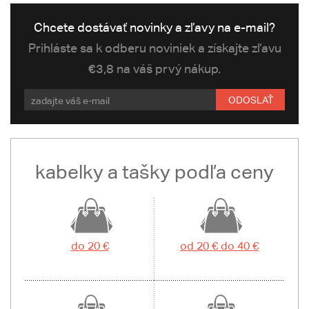
Chcete dostávať novinky a zľavy na e-mail?
Prihláste sa k odberu noviniek a získajte zľavu
€3,8 na váš prvý nákup.
ODOSLAŤ
kabelky a tašky podľa ceny
do 20 €
od 20 € do 40 €