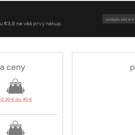
vu €3,8 na váš prvý nákup.
ľa ceny
p
d 20 € do 40 €