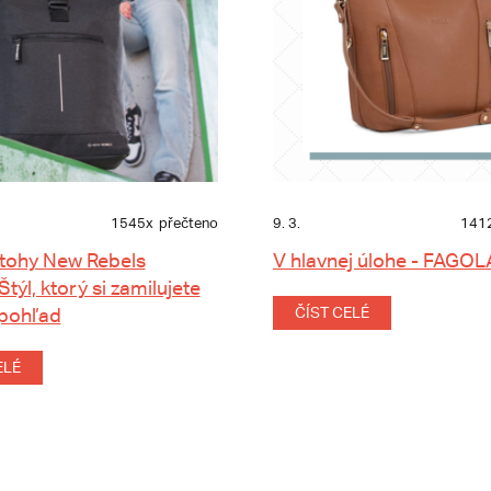
1545x
přečteno
9. 3.
141
tohy New Rebels
V hlavnej úlohe - FAGOL
 Štýl, ktorý si zamilujete
 pohľad
ČÍST CELÉ
ELÉ