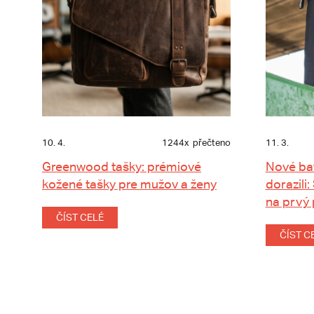
10. 4.
1244x
přečteno
11. 3.
Greenwood tašky: prémiové
Nové ba
kožené tašky pre mužov a ženy
dorazili:
na prvý
ČÍST CELÉ
ČÍST C