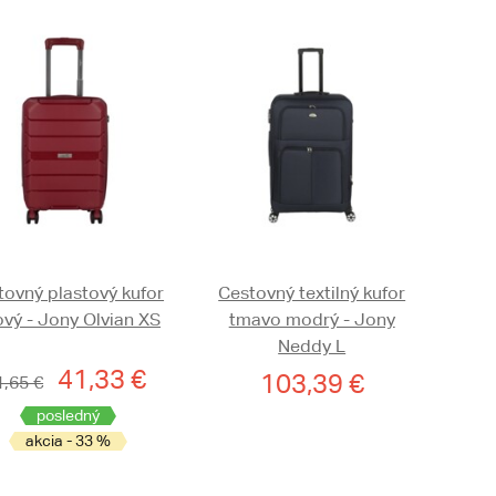
tovný plastový kufor
Cestovný textilný kufor
ový - Jony Olvian XS
tmavo modrý - Jony
Neddy L
41,33 €
103,39 €
1,65 €
posledný
akcia - 33 %