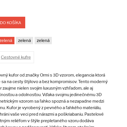
 DO KOŠÍKA
zelená
zelená
zelená
Cestovné kufre
vný kufor od značky Ormi s 3D vzorom, elegancia ktorá
te sa na cesty štýlovo a bez kompromisov. Tento moderný
r zaujme nielen svojim luxusným vzhľadom, ale aj
čnosťou a odolnosťou. Vďaka svojmu jedinečnému 3D
metrickým vzorom sa ľahko spozná a nezapadne medzi
nu. Kufor je vyrobený z pevného a ľahkého materiálu,
hráni vaše veci pred nárazmi a poškriabaniu.
Pastelové
ntným reliéfom v štýle prepletaného vzoru dodáva