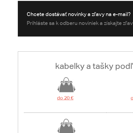
Chcete dostávať novinky a zľavy na e-mail?
Prihláste sa k odberu noviniek a získajte zľa
kabelky a tašky pod
do 20 €
o