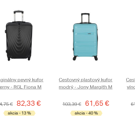
iginálny pevný kufor
Cestovný plastový kufor
Ces
ierny - RGL Fiona M
modrý - Jony Margith M
vín
82,33 €
61,65 €
4,75 €
103,39 €
6
akcia - 13 %
akcia - 40 %