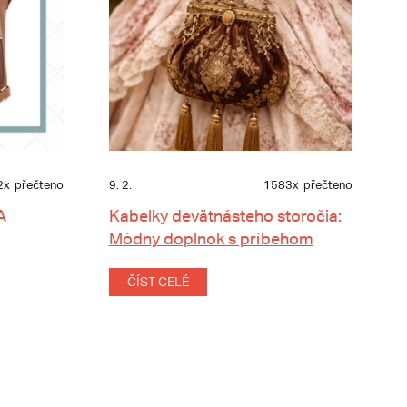
2x
přečteno
9. 2.
1583x
přečteno
A
Kabelky devätnásteho storočia:
Módny doplnok s príbehom
ČÍST CELÉ