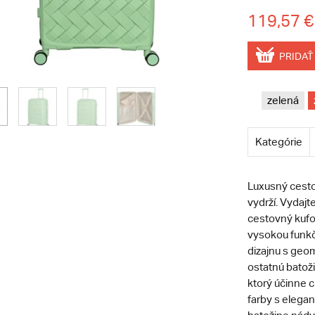
119,57 €
PRIDAŤ
zelená
Kategórie
Luxusný cesto
vydrží. Vydaj
cestovný kufo
vysokou funk
dizajnu s geo
ostatnú batoži
ktorý účinne c
farby s elega