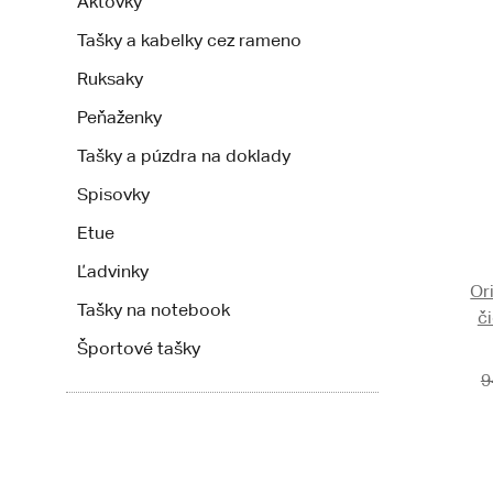
Aktovky
Tašky a kabelky cez rameno
Ruksaky
Peňaženky
Tašky a púzdra na doklady
Spisovky
Etue
Ľadvinky
Or
Tašky na notebook
č
Športové tašky
9