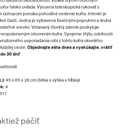
ch luxusu a nadčasovosti. Vďaka štyrom otočným
kufor ľahko ovláda. Výsuvná teleskopická rukoväť s
úchopom ponúka pohodlné vedenie kufra. Interiér je
dve časti. Jedna je vybavená fixačnými popruhmi a druhá
rateľné vrecko. Vstavaný číselný zámok poskytuje
neoprávneným otvorením kufra. Spojenie štýlu, odolnosti
 vnútorného usporiadania robí z tohto kufra skvelého
Objednajte ešte dnes a vyskúšajte, vrátiť
 každej ceste.
do 30 dní!
karbonát
.):
45 x 65 x 26 cm (šírka x výška x hĺbka)
k:
4
811
ktiež páčiť