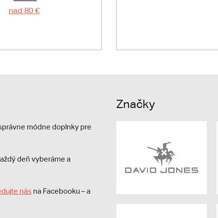
nad 80 €
Značky
e správne módne doplnky pre
s každý deň vyberáme a
edujte nás
na Facebooku – a