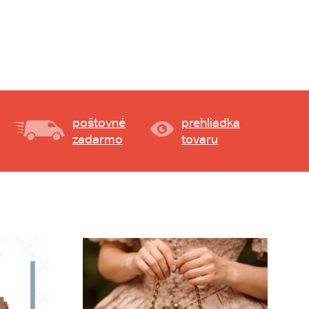
poštovné
prehliadka
zadarmo
tovaru