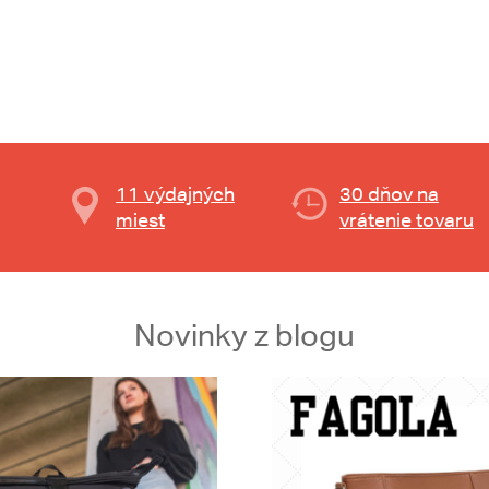
11 výdajných
30 dňov na
miest
vrátenie tovaru
Novinky z blogu