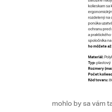
batožine nády
kolieskam sa 
ergonomickým 
rozdelený na 
ponúka uzatvá
ochranu pred 
a praktického
spoločníka na
ho môžete až 
Materiál:
Poly
Typ:
plastový
Rozmery (max
Počet kolieso
Kód tovaru:
8
mohlo by sa vám ta