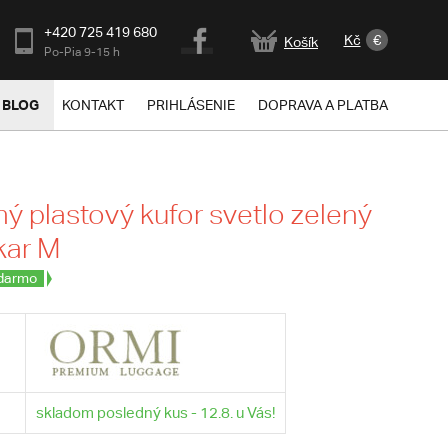
+420 725 419 680
Kč
€
Košík
Po-Pia 9-15 h
BLOG
KONTAKT
PRIHLÁSENIE
DOPRAVA A PLATBA
ý plastový kufor svetlo zelený
kar M
darmo
skladom posledný kus - 12.8. u Vás!