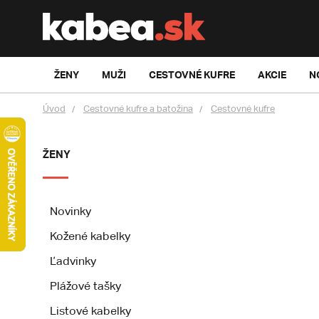
ŽENY
MUŽI
CESTOVNÉ KUFRE
AKCIE
N
Úvod
Cestovné kufre a batožina
Cestovné kufre
ŽENY
Novinky
Kožené kabelky
Ľadvinky
Plážové tašky
Listové kabelky