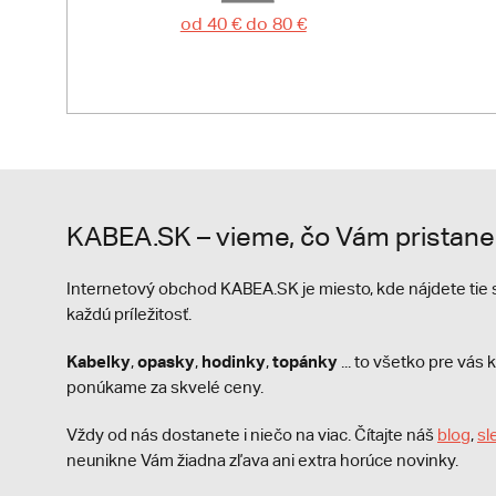
od 40 € do 80 €
KABEA.SK – vieme, čo Vám pristane
Internetový obchod KABEA.SK je miesto, kde nájdete ti
každú príležitosť.
Kabelky
opasky
hodinky
topánky
,
,
,
... to všetko pre vá
ponúkame za skvelé ceny.
Vždy od nás dostanete i niečo na viac. Čítajte náš
blog
,
sl
neunikne Vám žiadna zľava ani extra horúce novinky.