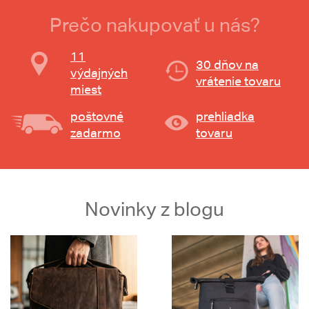
Prečo nakupovať u nás?
11
30 dňov na
výdajných
vrátenie tovaru
miest
poštovné
prehliadka
zadarmo
tovaru
Novinky z blogu