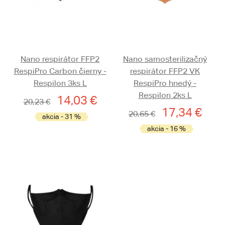
Nano respirátor FFP2
Nano samosterilizačný
RespiPro Carbon čierny -
respirátor FFP2 VK
Respilon 3ks L
RespiPro hnedý -
Respilon 2ks L
14,03 €
20,23 €
17,34 €
20,65 €
akcia - 31 %
akcia - 16 %