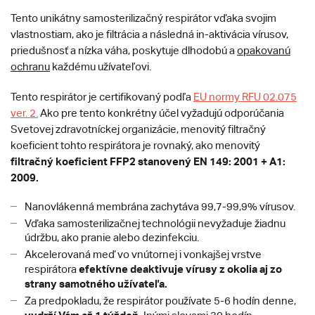
Tento unikátny samosterilizačný respirátor vďaka svojim
vlastnostiam, ako je filtrácia a následná in-aktivácia vírusov,
priedušnosť a nízka váha, poskytuje dlhodobú a
opakovanú
ochranu
každému užívateľovi.
Tento respirátor je certifikovaný podľa
EU normy RFU 02.075
ver. 2.
Ako pre tento konkrétny účel vyžadujú odporúčania
Svetovej zdravotníckej organizácie, menovitý filtračný
koeficient tohto respirátora je rovnaký, ako menovitý
filtračný koeficient FFP2 stanovený EN 149: 2001 + A1:
2009.
Nanovlákenná membrána zachytáva 99,7-99,9% vírusov.
Vďaka samosterilizačnej technológii nevyžaduje žiadnu
údržbu, ako pranie alebo dezinfekciu.
Akcelerovaná meď vo vnútornej i vonkajšej vrstve
efektívne deaktivuje vírusy z okolia aj zo
respirátora
strany samotného užívateľa.
Za predpokladu, že respirátor používate 5-6 hodín denne,