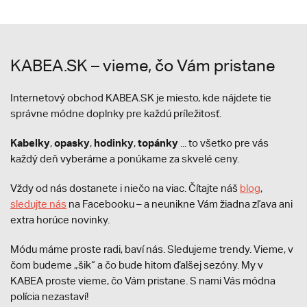
KABEA.SK – vieme, čo Vám pristane
Internetový obchod KABEA.SK je miesto, kde nájdete tie
správne módne doplnky pre každú príležitosť.
Kabelky
opasky
hodinky
topánky
,
,
,
... to všetko pre vás
každý deň vyberáme a ponúkame za skvelé ceny.
Vždy od nás dostanete i niečo na viac. Čítajte náš
blog
,
sledujte nás
na Facebooku – a neunikne Vám žiadna zľava ani
extra horúce novinky.
Módu máme proste radi, baví nás. Sledujeme trendy. Vieme, v
čom budeme „šik“ a čo bude hitom ďalšej sezóny. My v
KABEA proste vieme, čo Vám pristane. S nami Vás módna
polícia nezastaví!