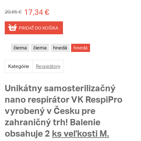
17,34 €
20,65 €
PRIDAŤ DO KOŠÍKA
čierna
čierna
hnedá
hnedá
Kategórie
Respirátory
Unikátny samosterilizačný
nano respirátor VK RespiPro
vyrobený v Česku pre
zahraničný trh! Balenie
obsahuje 2
ks veľkosti M.