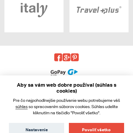
Aby sa vám web dobre používal (súhlas s
cookies)
© 2013 - 2026 kabea.cz
Pre čo najpohodlnejšie používanie webu potrebujeme váš
Obchodné podmienky
súhlas
so spracovaním súborov cookies. Súhlas udelíte
kliknutím na tlačidlo "Povoliť všetko".
Ochrana osobných údajov
Cookies
Nastavenie
Povoliť všetko