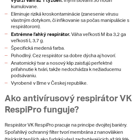
vydrží Vám až 1 týždeň.
Inými slovami 30 hodín
kumulovane.
Eliminuje riziká kroskontaminácie (zanesenie vírusu
vlastným dotykom, či infikovanie sa počas manipulácie s
respirátorom).
Extrémne ľahký respirátor.
Váha veľkosti M iba 3,2 ga
veľkosti L 3,7 g.
Špecifická medená farba.
Pohodlný. Cez respirátor sa dobre dýcha aj hovorí.
Anatomický tvar a nosový klip zaisťujú perfektné
priľahnutie k tvári, takže nedochádza k nežiaducemu
podsávaniu.
Vyrobené v Brne v Českej republike.
Ako antivírusový respirátor VK
RespiPro funguje?
Respirátor VK RespiPro pracuje na princípe dvojitej bariéry.
Spoľahlivý ochranný filter tvorí membrána z nanovlákien
(tisíckrát tenších ako ľudský vlas) zachytávajúcich až 99,9%