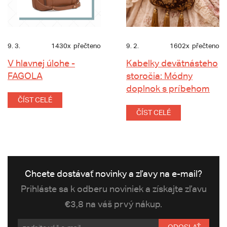
9. 3.
1430x
přečteno
9. 2.
1602x
přečteno
V hlavnej úlohe -
Kabelky devätnásteho
FAGOLA
storočia: Módny
doplnok s príbehom
ČÍST CELÉ
ČÍST CELÉ
Chcete dostávať novinky a zľavy na e-mail?
Prihláste sa k odberu noviniek a získajte zľavu
€3,8 na váš prvý nákup.
ODOSLAŤ