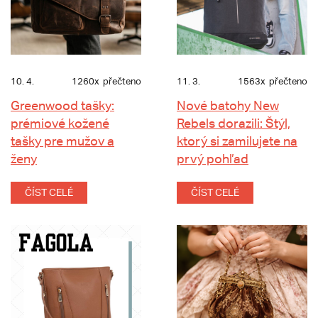
10. 4.
1260x
přečteno
11. 3.
1563x
přečteno
Greenwood tašky:
Nové batohy New
prémiové kožené
Rebels dorazili: Štýl,
tašky pre mužov a
ktorý si zamilujete na
ženy
prvý pohľad
ČÍST CELÉ
ČÍST CELÉ