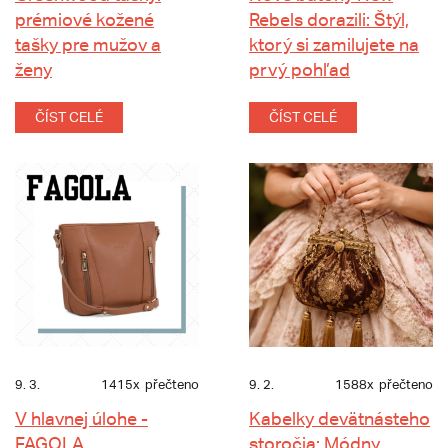
prémiové kožené
Rebels dorazili: Štýl,
tašky pre mužov a
ktorý si zamilujete na
ženy
prvý pohľad
ČÍST CELÉ
ČÍST CELÉ
9. 3.
1415x
přečteno
9. 2.
1588x
přečteno
V hlavnej úlohe -
Kabelky devätnásteho
FAGOLA
storočia: Módny