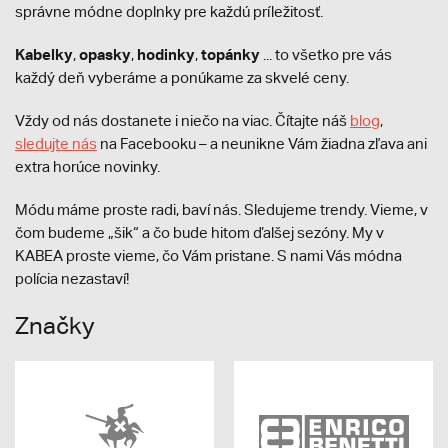
správne módne doplnky pre každú príležitosť.
Kabelky
opasky
hodinky
topánky
,
,
,
... to všetko pre vás
každý deň vyberáme a ponúkame za skvelé ceny.
Vždy od nás dostanete i niečo na viac. Čítajte náš
blog
,
sledujte nás
na Facebooku – a neunikne Vám žiadna zľava ani
extra horúce novinky.
Módu máme proste radi, baví nás. Sledujeme trendy. Vieme, v
čom budeme „šik“ a čo bude hitom ďalšej sezóny. My v
KABEA proste vieme, čo Vám pristane. S nami Vás módna
polícia nezastaví!
Značky