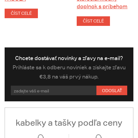
doplnok s príbehom
ČÍST CELÉ
ČÍST CELÉ
Chcete dostávať novinky a zľavy na e-mail?
Prihláste sa k odberu noviniek a získajte zľavu
€3,8 na váš prvý nákup.
ODOSLAŤ
kabelky a tašky podľa ceny