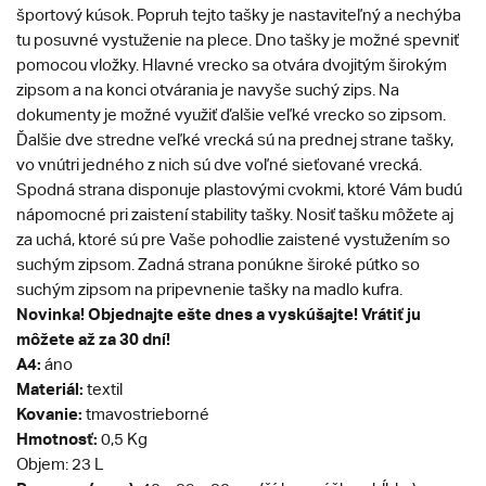
športový kúsok. Popruh tejto tašky je nastaviteľný a nechýba
tu posuvné vystuženie na plece. Dno tašky je možné spevniť
pomocou vložky. Hlavné vrecko sa otvára dvojitým širokým
zipsom a na konci otvárania je navyše suchý zips. Na
dokumenty je možné využiť ďalšie veľké vrecko so zipsom.
Ďalšie dve stredne veľké vrecká sú na prednej strane tašky,
vo vnútri jedného z nich sú dve voľné sieťované vrecká.
Spodná strana disponuje plastovými cvokmi, ktoré Vám budú
nápomocné pri zaistení stability tašky. Nosiť tašku môžete aj
za uchá, ktoré sú pre Vaše pohodlie zaistené vystužením so
suchým zipsom. Zadná strana ponúkne široké pútko so
suchým zipsom na pripevnenie tašky na madlo kufra.
Novinka! Objednajte ešte dnes a vyskúšajte! Vrátiť ju
môžete až za 30 dní!
A4:
áno
Materiál:
textil
Kovanie:
tmavostrieborné
Hmotnosť:
0,5 Kg
Objem:
23 L