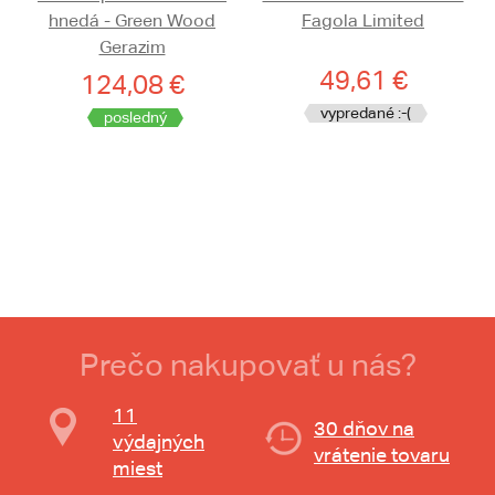
hnedá - Green Wood
Fagola Limited
Gerazim
49,61 €
124,08 €
vypredané :-(
posledný
Prečo nakupovať u nás?
11
30 dňov na
výdajných
vrátenie tovaru
miest