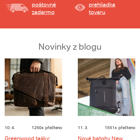
poštovné
prehliadka
zadarmo
tovaru
Novinky z blogu
10. 4.
1250x
přečteno
11. 3.
1551x
přečteno
Greenwood tašky:
Nové batohy New