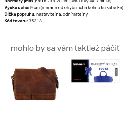
Rozmery (max.):
40 x 29 x 20 cm (šírka x výška x hĺbka)
Výška ucha:
9 cm (merané od ohybu ucha kolmo ku kabelke)
Dĺžka popruhu:
nastaviteľná, odnímateľný
Kód tovaru:
35313
mohlo by sa vám taktiež páčiť