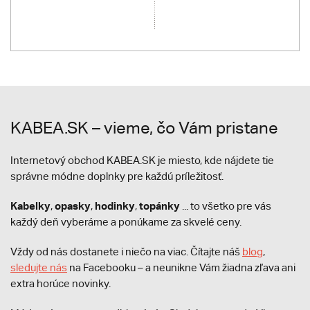
KABEA.SK – vieme, čo Vám pristane
Internetový obchod KABEA.SK je miesto, kde nájdete tie
správne módne doplnky pre každú príležitosť.
Kabelky
opasky
hodinky
topánky
,
,
,
... to všetko pre vás
každý deň vyberáme a ponúkame za skvelé ceny.
Vždy od nás dostanete i niečo na viac. Čítajte náš
blog
,
sledujte nás
na Facebooku – a neunikne Vám žiadna zľava ani
extra horúce novinky.