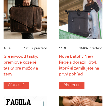
10. 4.
1260x
přečteno
11. 3.
1563x
přečteno
Greenwood tašky:
Nové batohy New
prémiové kožené
Rebels dorazili: Štýl,
tašky pre mužov a
ktorý si zamilujete na
ženy
prvý pohľad
ČÍST CELÉ
ČÍST CELÉ