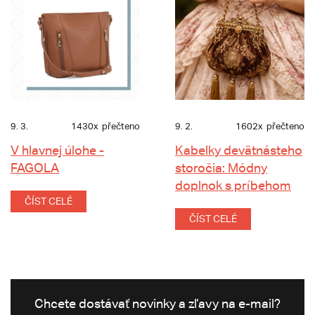
9. 3.
1430x
přečteno
9. 2.
1602x
přečteno
V hlavnej úlohe -
Kabelky devätnásteho
FAGOLA
storočia: Módny
doplnok s príbehom
ČÍST CELÉ
ČÍST CELÉ
Chcete dostávať novinky a zľavy na e-mail?