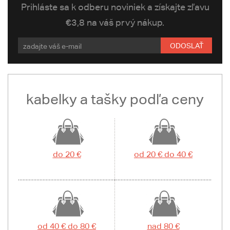
Prihláste sa k odberu noviniek a získajte zľavu
€3,8 na váš prvý nákup.
ODOSLAŤ
kabelky a tašky podľa ceny
do 20 €
od 20 € do 40 €
od 40 € do 80 €
nad 80 €