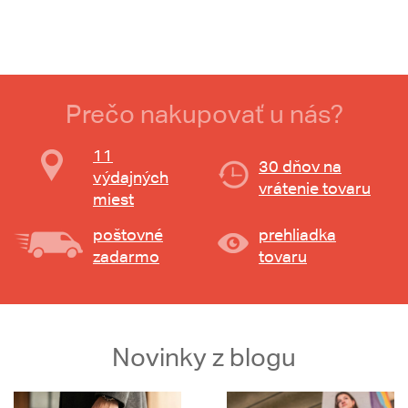
Prečo nakupovať u nás?
11
30 dňov na
výdajných
vrátenie tovaru
miest
poštovné
prehliadka
zadarmo
tovaru
Novinky z blogu