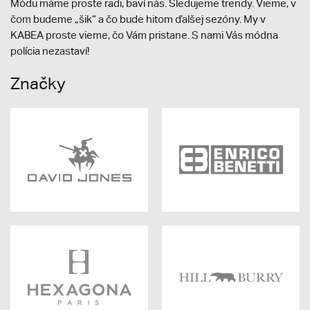
Módu máme proste radi, baví nás. Sledujeme trendy. Vieme, v
čom budeme „šik“ a čo bude hitom ďalšej sezóny. My v
KABEA proste vieme, čo Vám pristane. S nami Vás módna
polícia nezastaví!
Značky