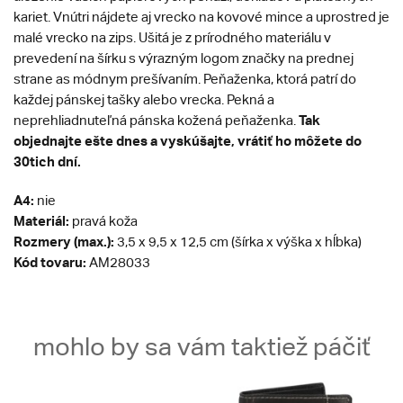
kariet. Vnútri nájdete aj vrecko na kovové mince a uprostred je
malé vrecko na zips. Ušitá je z prírodného materiálu v
prevedení na šírku s výrazným logom značky na prednej
strane as módnym prešívaním. Peňaženka, ktorá patrí do
každej pánskej tašky alebo vrecka. Pekná a
Tak
neprehliadnuteľná pánska kožená peňaženka.
objednajte ešte dnes a vyskúšajte, vrátiť ho môžete do
30tich dní.
A4:
nie
Materiál:
pravá koža
Rozmery (max.):
3,5 x 9,5 x 12,5 cm (šírka x výška x hĺbka)
Kód tovaru:
AM28033
mohlo by sa vám taktiež páčiť