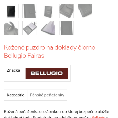
Kožené puzdro na doklady čierne -
Bellugio Fairas
Značka
Kategórie
Pánské peňaženky
Kožená peňaženka so zápinkou, do ktorej bezpečne uložíte
doklady aj karty. Prednú stranu zdobí logo značky
Bellugio
a