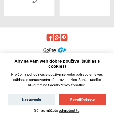
Aby sa vám web dobre používal (súhlas s
cookies)
© 2013 - 2026 kabea.cz
Pre čo najpohodlnejšie používanie webu potrebujeme váš
Obchodné podmienky
súhlas
so spracovaním súborov cookies. Súhlas udelíte
kliknutím na tlačidlo "Povoliť všetko".
Ochrana osobných údajov
Cookies
Nastavenie
Povoliť všetko
Súhlas môžete
odmietnuť tu
.