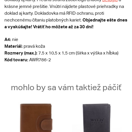
krásne jemné prešitie. Vnútri nájdete plastové priehradky na
doklad aj karty. Dokladovka má RFID ochranu, proti
Objednajte ešte dnes
nechcenému čítaniu platobných kariet.
a vyskúšajte! Vrátiť ho môžete až za 30 dní!
A4:
nie
Materiál:
pravá koža
Rozmery (max.):
7,5 x 10,5 x 1,5 cm (šírka x výška x hĺbka)
Kód tovaru:
AWR786-2
mohlo by sa vám taktiež páčiť