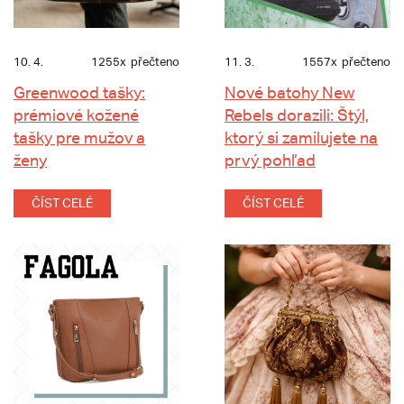
10. 4.
1255x
přečteno
11. 3.
1557x
přečteno
Greenwood tašky:
Nové batohy New
prémiové kožené
Rebels dorazili: Štýl,
tašky pre mužov a
ktorý si zamilujete na
ženy
prvý pohľad
ČÍST CELÉ
ČÍST CELÉ