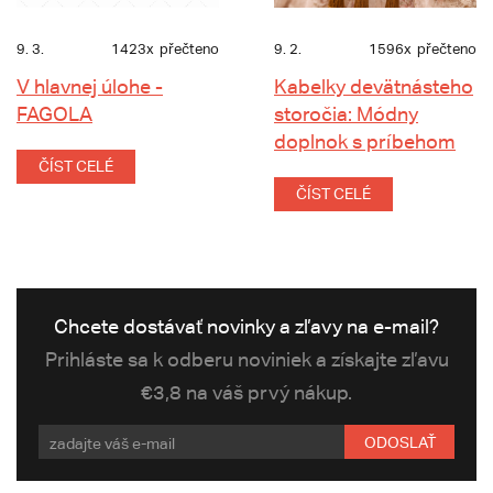
9. 3.
1423x
přečteno
9. 2.
1596x
přečteno
V hlavnej úlohe -
Kabelky devätnásteho
FAGOLA
storočia: Módny
doplnok s príbehom
ČÍST CELÉ
ČÍST CELÉ
Chcete dostávať novinky a zľavy na e-mail?
Prihláste sa k odberu noviniek a získajte zľavu
€3,8 na váš prvý nákup.
ODOSLAŤ