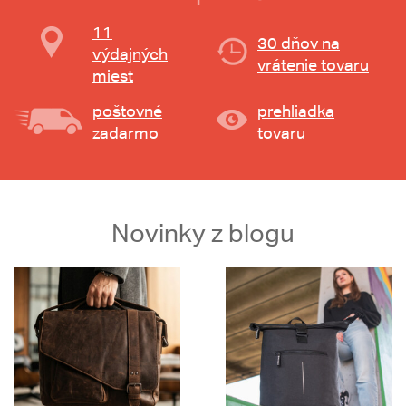
11
30 dňov na
výdajných
vrátenie tovaru
miest
poštovné
prehliadka
zadarmo
tovaru
Novinky z blogu