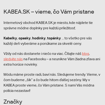
KABEA.SK – vieme, čo Vám pristane
Internetový obchod KABEA.SK je miesto, kde nájdete tie
správne módne doplnky pre každú príležitosť.
Kabelky
opasky
hodinky
topánky
,
,
,
... to všetko pre vás
každý deň vyberáme a ponúkame za skvelé ceny.
Vždy od nás dostanete i niečo na viac. Čítajte náš
blog
,
sledujte nás
na Facebooku – a neunikne Vám žiadna zľava ani
extra horúce novinky.
Módu máme proste radi, baví nás. Sledujeme trendy. Vieme, v
čom budeme „šik“ a čo bude hitom ďalšej sezóny. My v
KABEA proste vieme, čo Vám pristane. S nami Vás módna
polícia nezastaví!
Značky