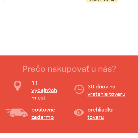
Prečo nakupovať u nás?
11
30 dňov na
výdajných
vrátenie tovaru
miest
poštovné
prehliadka
zadarmo
tovaru