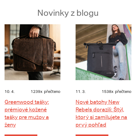
Novinky z blogu
10. 4.
1239x
přečteno
11. 3.
1538x
přečteno
Greenwood tašky:
Nové batohy New
prémiové kožené
Rebels dorazili: Štýl,
tašky pre mužov a
ktorý si zamilujete na
ženy
prvý pohľad