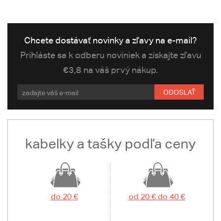
Chcete dostávať novinky a zľavy na e-mail?
Prihláste sa k odberu noviniek a získajte zľavu
€3,8 na váš prvý nákup.
ODOSLAŤ
kabelky a tašky podľa ceny
do 20 €
od 20 € do 40 €