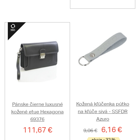
Kožená kľúčenka pútko
Pánske čierne luxusné
na kľúče sivá - SSFDR
kožené etue Hexagona
Azuro
69376
6,16 €
111,67 €
9,06 €
akcia - 32 %