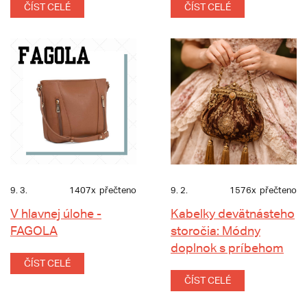
ČÍST CELÉ
ČÍST CELÉ
9. 3.
1407x
přečteno
9. 2.
1576x
přečteno
V hlavnej úlohe -
Kabelky devätnásteho
FAGOLA
storočia: Módny
doplnok s príbehom
ČÍST CELÉ
ČÍST CELÉ