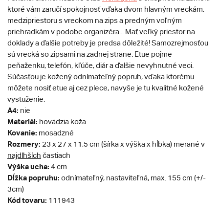
ktoré vám zaručí spokojnosť vďaka dvom hlavným vreckám,
medzipriestoru s vreckom na zips a predným voľným
priehradkám v podobe organizéra... Mať veľký priestor na
doklady a ďalšie potreby je predsa dôležité! Samozrejmosťou
sú vrecká so zipsami na zadnej strane. Etue pojme
peňaženku, telefón, kľúče, diár a ďalšie nevyhnutné veci.
Súčasťou je kožený odnímateľný popruh, vďaka ktorému
môžete nosiť etue aj cez plece, navyše je tu kvalitné kožené
vystuženie.
A4:
nie
Materiál:
hovädzia koža
Kovanie:
mosadzné
Rozmery:
23 x 27 x 11,5 cm (šírka x výška x hĺbka) merané v
najdlhších
častiach
Výška ucha:
4 cm
Dĺžka popruhu:
odnímateľný, nastaviteľná, max. 155 cm (+/-
3cm)
Kód tovaru:
111943