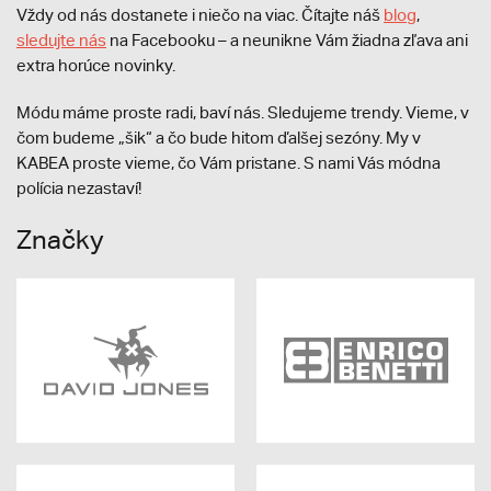
Vždy od nás dostanete i niečo na viac. Čítajte náš
blog
,
sledujte nás
na Facebooku – a neunikne Vám žiadna zľava ani
extra horúce novinky.
Módu máme proste radi, baví nás. Sledujeme trendy. Vieme, v
čom budeme „šik“ a čo bude hitom ďalšej sezóny. My v
KABEA proste vieme, čo Vám pristane. S nami Vás módna
polícia nezastaví!
Značky