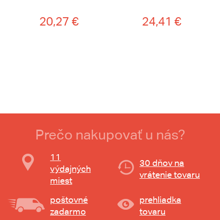
20,27 €
24,41 €
Prečo nakupovať u nás?
11
30 dňov na
výdajných
vrátenie tovaru
miest
poštovné
prehliadka
zadarmo
tovaru