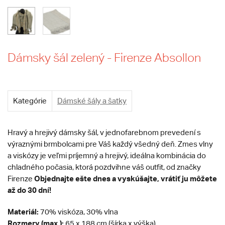
Dámsky šál zelený - Firenze Absollon
Kategórie
Dámské šály a šatky
Hravý a hrejivý dámsky šál, v jednofarebnom prevedení s
výraznými brmbolcami pre Váš každý všedný deň. Zmes vlny
a viskózy je veľmi príjemný a hrejivý, ideálna kombinácia do
chladného počasia, ktorá pozdvihne váš outfit, od značky
Objednajte ešte dnes a vyskúšajte, vrátiť ju môžete
Firenze
až do 30 dní!
Materiál:
70% viskóza, 30% vlna
Rozmery (max.):
65 x 188 cm (šírka x výška)