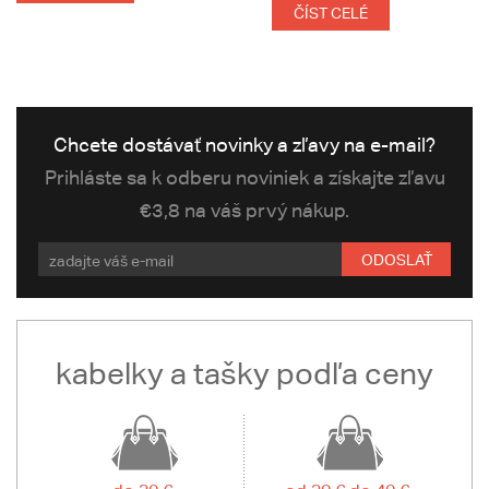
ČÍST CELÉ
Chcete dostávať novinky a zľavy na e-mail?
Prihláste sa k odberu noviniek a získajte zľavu
€3,8 na váš prvý nákup.
ODOSLAŤ
kabelky a tašky podľa ceny