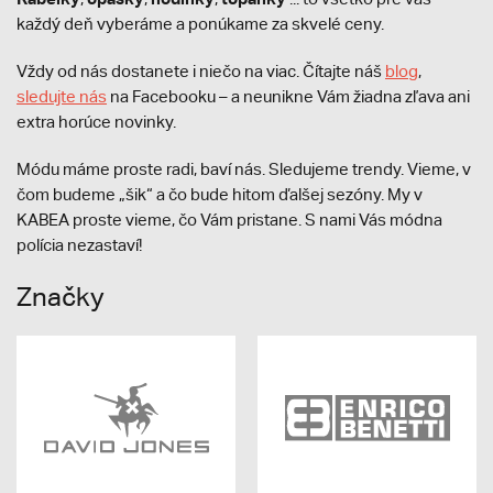
každý deň vyberáme a ponúkame za skvelé ceny.
Vždy od nás dostanete i niečo na viac. Čítajte náš
blog
,
sledujte nás
na Facebooku – a neunikne Vám žiadna zľava ani
extra horúce novinky.
Módu máme proste radi, baví nás. Sledujeme trendy. Vieme, v
čom budeme „šik“ a čo bude hitom ďalšej sezóny. My v
KABEA proste vieme, čo Vám pristane. S nami Vás módna
polícia nezastaví!
Značky