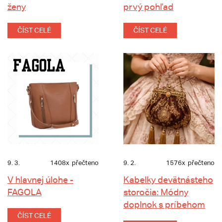
ženy
prvý pohľad
ČÍST CELÉ
ČÍST CELÉ
9. 3.
1408x
přečteno
9. 2.
1576x
přečteno
V hlavnej úlohe -
Kabelky devätnásteho
FAGOLA
storočia: Módny
doplnok s príbehom
ČÍST CELÉ