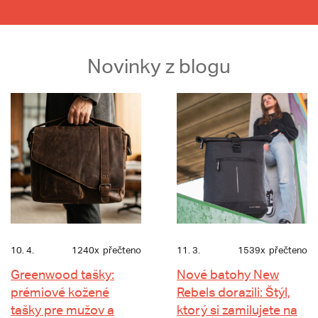
Novinky z blogu
10. 4.
1240x
přečteno
11. 3.
1539x
přečteno
Greenwood tašky:
Nové batohy New
prémiové kožené
Rebels dorazili: Štýl,
tašky pre mužov a
ktorý si zamilujete na