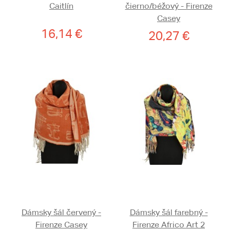
Caitlín
čierno/béžový - Firenze
Casey
16,14 €
20,27 €
Dámsky šál červený -
Dámsky šál farebný -
Firenze Casey
Firenze Africo Art 2