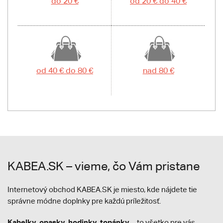
do 20 €
od 20 € do 40 €
od 40 € do 80 €
nad 80 €
KABEA.SK – vieme, čo Vám pristane
Internetový obchod KABEA.SK je miesto, kde nájdete tie
správne módne doplnky pre každú príležitosť.
Kabelky
opasky
hodinky
topánky
,
,
,
... to všetko pre vás