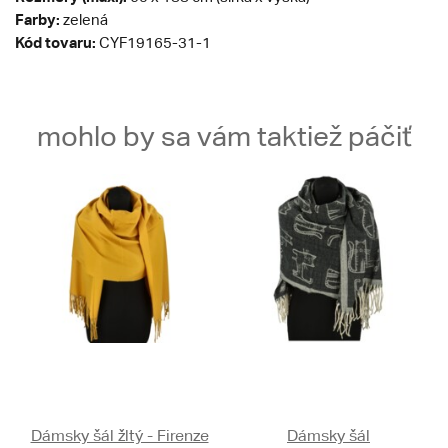
Farby:
zelená
Kód tovaru:
CYF19165-31-1
mohlo by sa vám taktiež páčiť
Dámsky šál žltý - Firenze
Dámsky šál