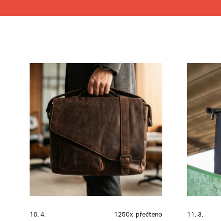
10. 4.
1250x
přečteno
11. 3.