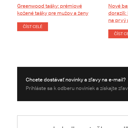
Greenwood tašky: prémiové
Nové ba
kožené tašky pre mužov a ženy
dorazili:
na prvý
ČÍST CELÉ
ČÍST C
Chcete dostávať novinky a zľavy na e-mail?
Prihláste sa k odberu noviniek a získajte zľa