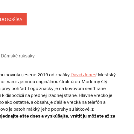
 DO KOŠÍKA
Dámské ruksaky
iernu novinku jesene 2019 od značky
David Jones
! Mestský
o tvaru s jemnou originálnou štruktúrou. Moderný štýl
 prvý pohľad. Logo značky je na kovovom šesťhrane.
k dispozícii na prednej i zadnej strane. Hlavné vrecko je
ko ako ostatné, a obsahuje ďalšie vrecká na telefón a
ovo je batoh mäkký, jeho popruhy sú látkové, z
jednajte ešte dnes a vyskúšajte, vrátiť ju môžete až za