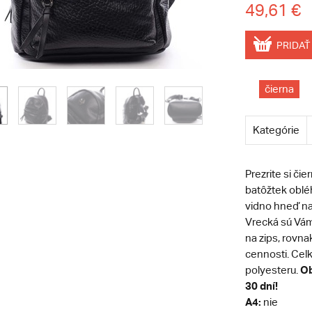
49,61 €
PRIDAŤ
čierna
Kategórie
Prezrite si č
batôžtek obléh
vidno hneď na
Vrecká sú Vám 
na zips, rovna
cennosti. Celk
Ob
polyesteru.
30 dní!
A4:
nie