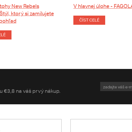
tohy New Rebels
V hlavnej úlohe - FAGOL
 Štýl, ktorý si zamilujete
 pohľad
ČÍST CELÉ
ELÉ
vu €3,8 na váš prvý nákup.