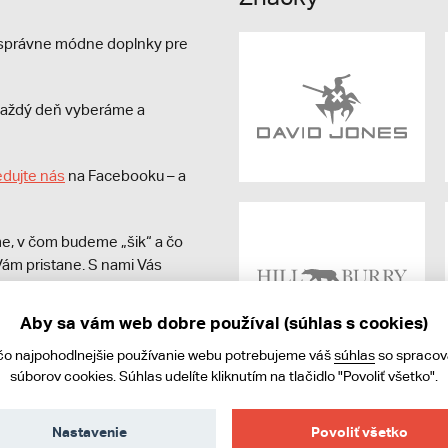
e správne módne doplnky pre
s každý deň vyberáme a
edujte nás
na Facebooku – a
e, v čom budeme „šik“ a čo
ám pristane. S nami Vás
Aby sa vám web dobre používal (súhlas s cookies)
čo najpohodlnejšie používanie webu potrebujeme váš
súhlas
so spraco
súborov cookies. Súhlas udelíte kliknutím na tlačidlo "Povoliť všetko".
Nastavenie
Povoliť všetko