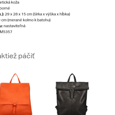
etická koža
eborné
.):
29 x 28 x 15 cm (šírka x výška x hĺbka)
 cm (merané kolmo k batohu)
u:
nastaviteľná
M5357
ktiež páčiť