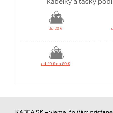
kabelky a tašky pod
do 20 €
o
od 40 € do 80 €
KABEA.SK – vieme, čo Vám pristane