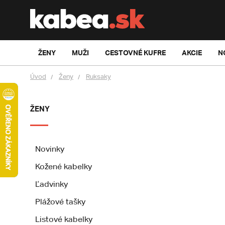
ŽENY
MUŽI
CESTOVNÉ KUFRE
AKCIE
N
Úvod
Ženy
Ruksaky
ŽENY
Novinky
Kožené kabelky
Ľadvinky
Plážové tašky
Listové kabelky