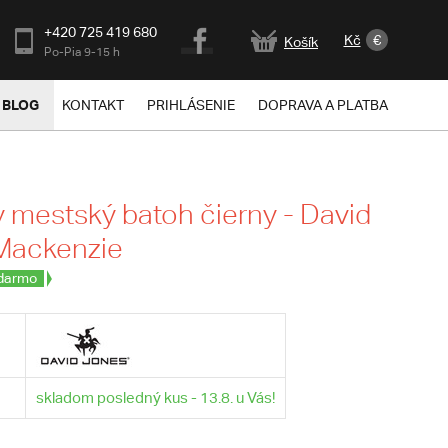
+420 725 419 680
Kč
€
Košík
Po-Pia 9-15 h
BLOG
KONTAKT
PRIHLÁSENIE
DOPRAVA A PLATBA
mestský batoh čierny - David
Mackenzie
darmo
skladom posledný kus - 13.8. u Vás!