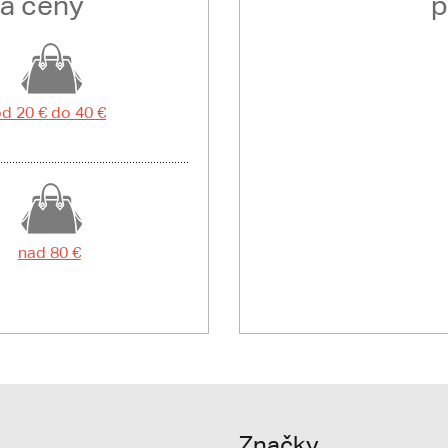
ľa ceny
p
d 20 € do 40 €
nad 80 €
Značky