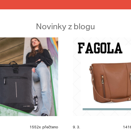
Novinky z blogu
1552x
přečteno
9. 3.
141