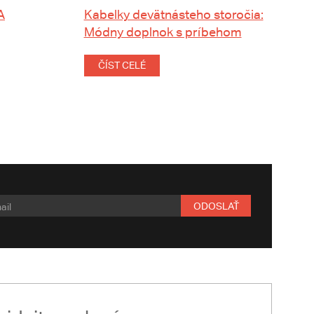
A
Kabelky devätnásteho storočia:
Módny doplnok s príbehom
ČÍST CELÉ
ODOSLAŤ