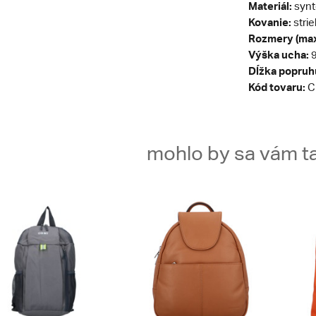
Materiál:
synt
Kovanie:
stri
Rozmery (max
Výška ucha:
9
Dĺžka popruh
Kód tovaru:
C
mohlo by sa vám ta