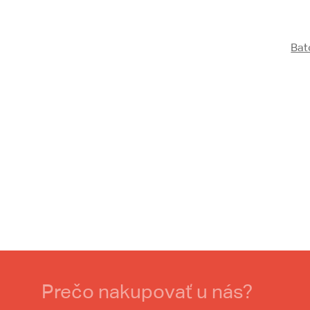
Bat
Prečo nakupovať u nás?