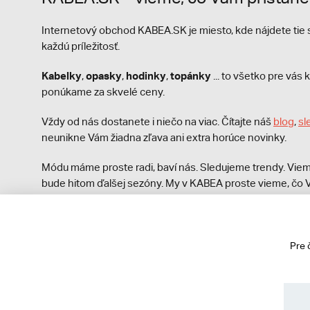
Internetový obchod KABEA.SK je miesto, kde nájdete ti
každú príležitosť.
Kabelky
opasky
hodinky
topánky
,
,
,
... to všetko pre vá
ponúkame za skvelé ceny.
Vždy od nás dostanete i niečo na viac. Čítajte náš
blog
,
sl
neunikne Vám žiadna zľava ani extra horúce novinky.
Módu máme proste radi, baví nás. Sledujeme trendy. Viem
bude hitom ďalšej sezóny. My v KABEA proste vieme, čo V
módna polícia nezastaví!
Pre 
© 2013 - 2026 kabea.cz