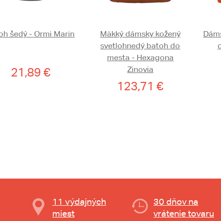
oh šedý - Ormi Marin
Mäkký dámsky kožený
Dáms
svetlohnedý batoh do
mesta - Hexagona
Zinovia
21,89 €
123,71 €
11 výdajných
30 dňov na
miest
vrátenie tovaru