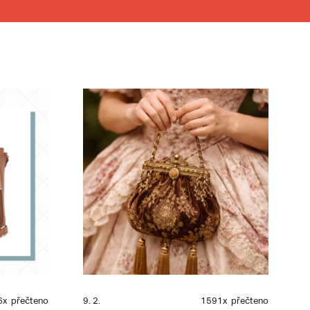
6x
přečteno
9. 2.
1591x
přečteno