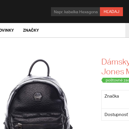
HĽADAJ
OVINKY
ZNAČKY
Dámsky 
Jones 
poštovné za
Značka
Dostupnosť