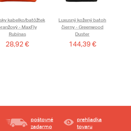
ky kabelko/batôžtek
Luxusný kožený batoh
oranžový - MaxFly
čierny - Greenwood
Rubínas
Duster
28,92 €
144,39 €
poštovné
prehliadka
zadarmo
tovaru