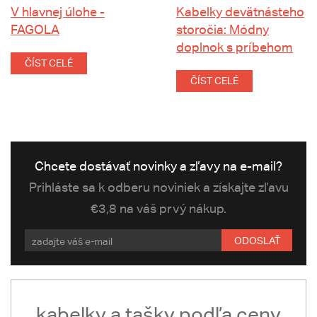
V hlavnej úlohe -
Kabelky devätnásteho
FAGOLA
storočia: Módny
doplnok s príbehom
ČÍST CELÉ
ČÍST CELÉ
Chcete dostávať novinky a zľavy na e-mail?
Prihláste sa k odberu noviniek a získajte zľavu
€3,8 na váš prvý nákup.
ODOSLAŤ
kabelky a tašky podľa ceny