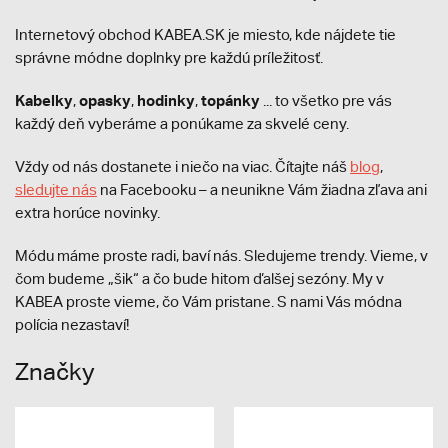
Internetový obchod KABEA.SK je miesto, kde nájdete tie
správne módne doplnky pre každú príležitosť.
Kabelky
opasky
hodinky
topánky
,
,
,
... to všetko pre vás
každý deň vyberáme a ponúkame za skvelé ceny.
Vždy od nás dostanete i niečo na viac. Čítajte náš
blog
,
sledujte nás
na Facebooku – a neunikne Vám žiadna zľava ani
extra horúce novinky.
Módu máme proste radi, baví nás. Sledujeme trendy. Vieme, v
čom budeme „šik“ a čo bude hitom ďalšej sezóny. My v
KABEA proste vieme, čo Vám pristane. S nami Vás módna
polícia nezastaví!
Značky