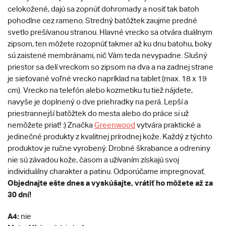
celokožené, dajú sa zopnúť dohromady a nosiť tak batoh
pohodlne cez rameno. Stredný batôžtek zaujme predné
svetlo prešívanou stranou. Hlavné vrecko sa otvára duálnym
zipsom, ten môžete rozopnúť takmer až ku dnu batohu, boky
sú zaistené membránami, nič Vám teda nevypadne. Slušný
priestor sa delí vreckom so zipsom na dva a na zadnej strane
je sieťované voľné vrecko napríklad na tablet (max. 18 x 19
cm). Vrecko na telefón alebo kozmetiku tu tiež nájdete,
navyše je doplnený o dve priehradky na perá. Lepší a
priestrannejší batôžtek do mesta alebo do práce si už
nemôžete priať! :) Značka
Greenwood
vytvára praktické a
jedinečné produkty z kvalitnej prírodnej kože. Každý z týchto
produktov je ručne vyrobený. Drobné škrabance a odreniny
nie sú závadou kože, časom a užívaním získajú svoj
individuálny charakter a patinu. Odporúčame impregnovať.
Objednajte ešte dnes a vyskúšajte, vrátiť ho môžete až za
30 dní!
A4:
nie