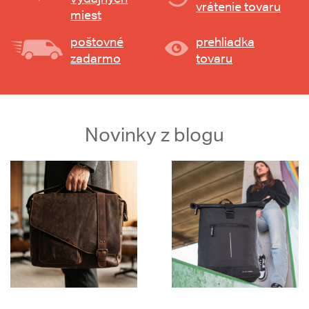
vrátenie tovaru
miest
poštovné
prehliadka
zadarmo
tovaru
Novinky z blogu