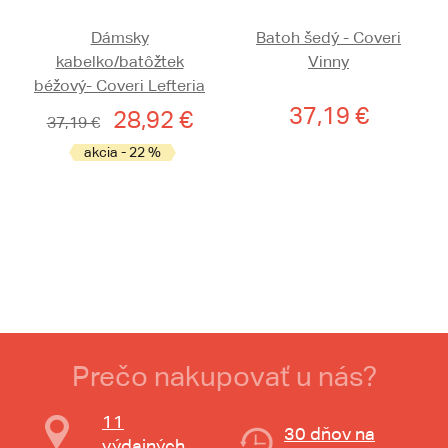
Dámsky
Batoh šedý - Coveri
kabelko/batôžtek
Vinny
béžový- Coveri Lefteria
37,19 €
28,92 €
37,19 €
akcia - 22 %
Prečo nakupovať u nás?
11
30 dňov na
výdajných