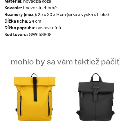
Materiál:
hovädzia koža
Kovanie:
tmavo strieborné
Rozmery (max.):
25 x 30 x 9 cm (šírka x výška x hĺbka)
Dĺžka ucha:
24 cm
Dĺžka popruhu:
nastaviteľná
Kód tovaru:
GW658808
mohlo by sa vám taktiež páčiť