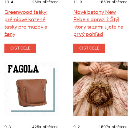
10. 4.
1256x
přečteno
11. 3.
1559x
přečteno
Greenwood tašky:
Nové batohy New
prémiové kožené
Rebels dorazili: Štýl,
tašky pre mužov a
ktorý si zamilujete na
ženy
prvý pohľad
ČÍST CELÉ
ČÍST CELÉ
9. 3.
1425x
přečteno
9. 2.
1597x
přečteno