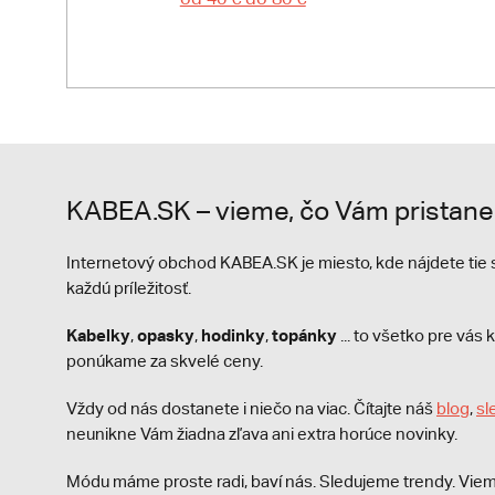
KABEA.SK – vieme, čo Vám pristane
Internetový obchod KABEA.SK je miesto, kde nájdete ti
každú príležitosť.
Kabelky
opasky
hodinky
topánky
,
,
,
... to všetko pre vá
ponúkame za skvelé ceny.
Vždy od nás dostanete i niečo na viac. Čítajte náš
blog
,
sl
neunikne Vám žiadna zľava ani extra horúce novinky.
Módu máme proste radi, baví nás. Sledujeme trendy. Viem