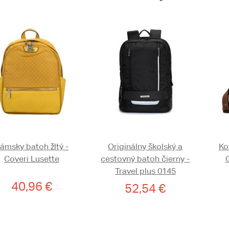
ámsky batoh žltý -
Originálny školský a
Ko
Coveri Lusette
cestovný batoh čierny -
Travel plus 0145
40,96 €
52,54 €