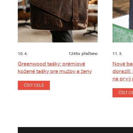
10. 4.
1245x
přečteno
11. 3.
Greenwood tašky: prémiové
Nové ba
kožené tašky pre mužov a ženy
dorazili:
na prvý
ČÍST CELÉ
ČÍST C