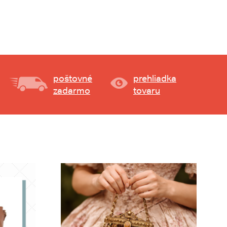
poštovné
prehliadka
zadarmo
tovaru