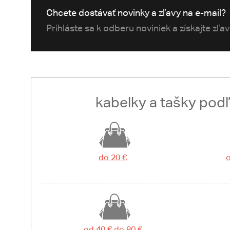
Chcete dostávať novinky a zľavy na e-mail?
Prihláste sa k odberu noviniek a získajte zľa
kabelky a tašky pod
do 20 €
o
od 40 € do 80 €