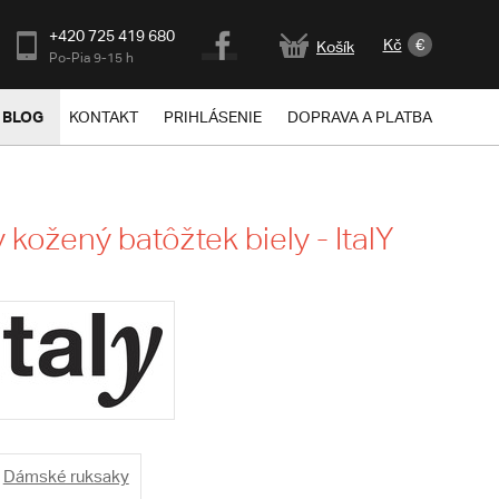
+420 725 419 680
Kč
€
Košík
Po-Pia 9-15 h
BLOG
KONTAKT
PRIHLÁSENIE
DOPRAVA A PLATBA
kožený batôžtek biely - ItalY
Dámské ruksaky