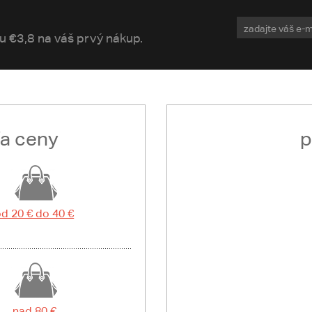
vu €3,8 na váš prvý nákup.
ľa ceny
p
d 20 € do 40 €
nad 80 €