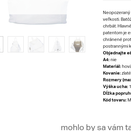
Neopozeraný 
veľkosti. Bat
chrbát. Hlavn
patentom je e
chránené prot
postrannými ka
Objednajte eš
A4:
nie
Materiál:
hovä
Kovanie:
zlaté
Rozmery (max
Výška ucha:
1
Dĺžka popruh
Kód tovaru:
M
mohlo by sa vám ta