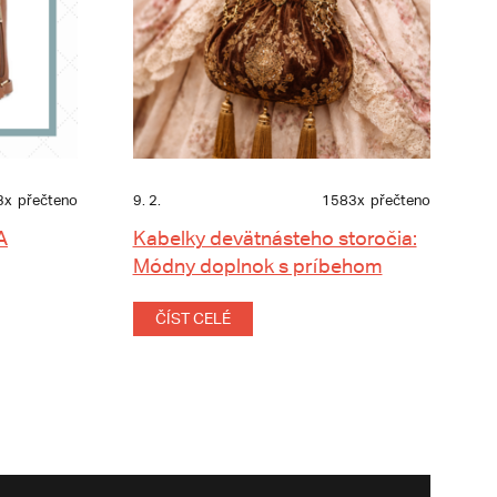
3x
přečteno
9. 2.
1583x
přečteno
A
Kabelky devätnásteho storočia:
Módny doplnok s príbehom
ČÍST CELÉ