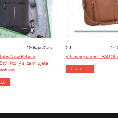
1546x
přečteno
9. 3.
141
tohy New Rebels
V hlavnej úlohe - FAGOL
 Štýl, ktorý si zamilujete
 pohľad
ČÍST CELÉ
ELÉ