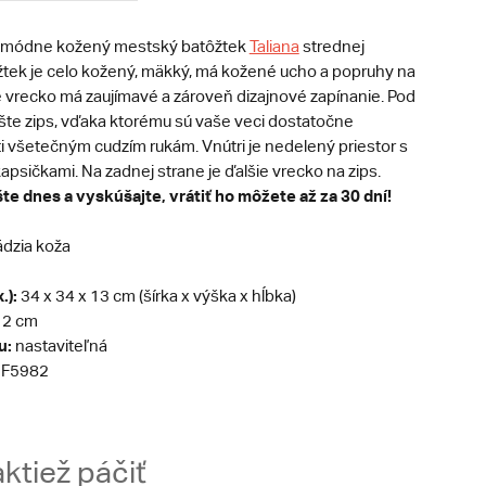
módne kožený mestský batôžtek
Taliana
strednej
ôžtek je celo kožený, mäkký, má kožené ucho a popruhy na
é vrecko má zaujímavé a zároveň dizajnové zapínanie. Pod
šte zips, vďaka ktorému sú vaše veci dostatočne
i všetečným cudzím rukám. Vnútri je nedelený priestor s
psičkami. Na zadnej strane je ďalšie vrecko na zips.
te dnes a vyskúšajte, vrátiť ho môžete až za 30 dní!
dzia koža
.):
34 x 34 x 13 cm (šírka x výška x hĺbka)
2 cm
u:
nastaviteľná
F5982
ktiež páčiť