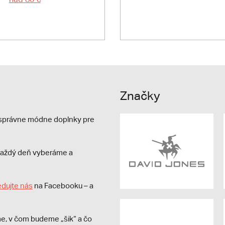
Značky
e správne módne doplnky pre
s každý deň vyberáme a
edujte nás
na Facebooku – a
e, v čom budeme „šik“ a čo