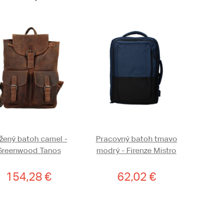
žený batoh camel -
Pracovný batoh tmavo
Greenwood Tanos
modrý - Firenze Mistro
154,28 €
62,02 €