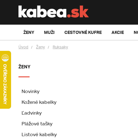
ŽENY
MUŽI
CESTOVNÉ KUFRE
AKCIE
N
Úvod
Ženy
Ruksaky
ŽENY
Novinky
Kožené kabelky
Ľadvinky
Plážové tašky
Listové kabelky