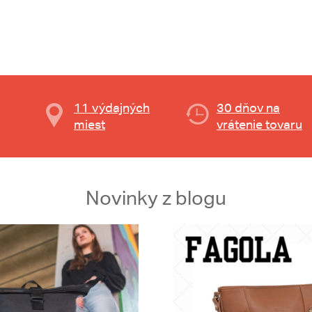
11 výdajných
30 dňov na
miest
vrátenie tovaru
Novinky z blogu