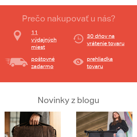
Prečo nakupovať u nás?
11
30 dňov na
výdajných
vrátenie tovaru
miest
poštovné
prehliadka
zadarmo
tovaru
Novinky z blogu