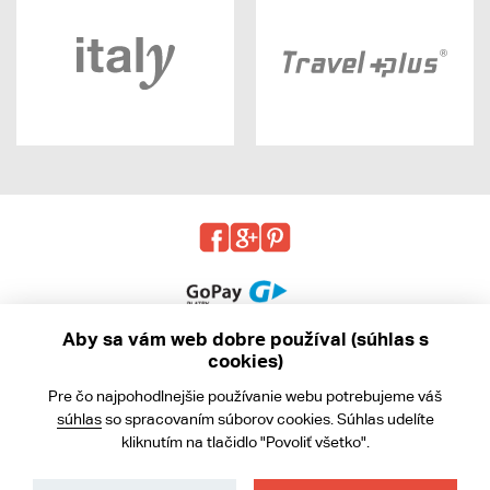
Aby sa vám web dobre používal (súhlas s
cookies)
© 2013 - 2026 kabea.cz
Pre čo najpohodlnejšie používanie webu potrebujeme váš
Obchodné podmienky
súhlas
so spracovaním súborov cookies. Súhlas udelíte
kliknutím na tlačidlo "Povoliť všetko".
Ochrana osobných údajov
Cookies