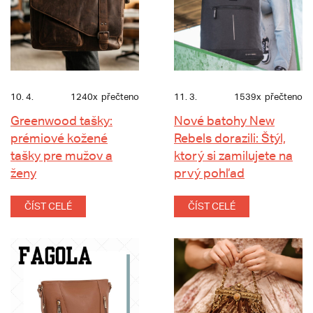
10. 4.
1240x
přečteno
11. 3.
1539x
přečteno
Greenwood tašky:
Nové batohy New
prémiové kožené
Rebels dorazili: Štýl,
tašky pre mužov a
ktorý si zamilujete na
ženy
prvý pohľad
ČÍST CELÉ
ČÍST CELÉ