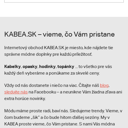
KABEA.SK – vieme, čo Vám pristane
Internetový obchod KABEA.SK je miesto, kde nájdete tie
správne módne doplnky pre každú príležitosť.
Kabelky
opasky
hodinky
topánky
,
,
,
... to všetko pre vás
každý deň vyberáme a ponúkame za skvelé ceny.
Vždy od nás dostanete i niečo na viac. Čítajte náš
blog
,
sledujte nás
na Facebooku – a neunikne Vám žiadna zľava ani
extra horúce novinky.
Módu máme proste radi, baví nás. Sledujeme trendy. Vieme, v
čom budeme „šik“ a čo bude hitom ďalšej sezóny. My v
KABEA proste vieme, čo Vám pristane. S nami Vás módna