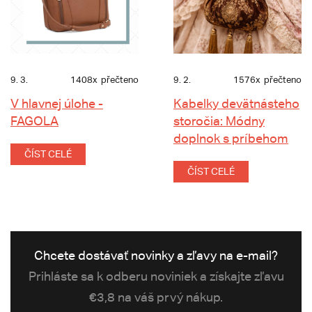
9. 3.
1408x
přečteno
9. 2.
1576x
přečteno
V hlavnej úlohe -
Kabelky devätnásteho
FAGOLA
storočia: Módny
doplnok s príbehom
ČÍST CELÉ
ČÍST CELÉ
Chcete dostávať novinky a zľavy na e-mail?
Prihláste sa k odberu noviniek a získajte zľavu
€3,8 na váš prvý nákup.