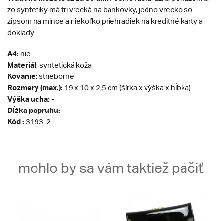
zo syntetiky má tri vrecká na bankovky, jedno vrecko so
zipsom na mince a niekoľko priehradiek na kreditné karty a
doklady.
A4:
nie
Materiál:
syntetická koža
Kovanie:
strieborné
Rozmery (max.):
19 x 10 x 2,5 cm (šírka x výška x hĺbka)
Výška ucha:
-
Dĺžka popruhu:
-
Kód :
3193-2
mohlo by sa vám taktiež páčiť