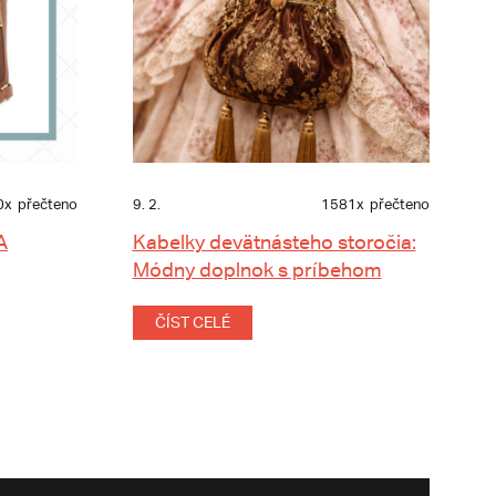
0x
přečteno
9. 2.
1581x
přečteno
A
Kabelky devätnásteho storočia:
Módny doplnok s príbehom
ČÍST CELÉ