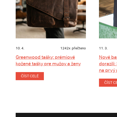
10. 4.
1242x
přečteno
11. 3.
Greenwood tašky: prémiové
Nové ba
kožené tašky pre mužov a ženy
dorazili:
na prvý
ČÍST CELÉ
ČÍST C