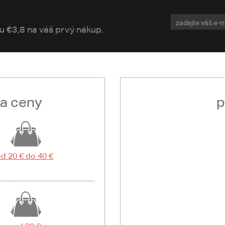
vu €3,8 na váš prvý nákup.
ľa ceny
p
d 20 € do 40 €