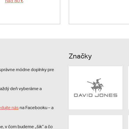
nad 80 €
Značky
e správne módne doplnky pre
s každý deň vyberáme a
edujte nás
na Facebooku – a
e, v čom budeme „šik“ a čo