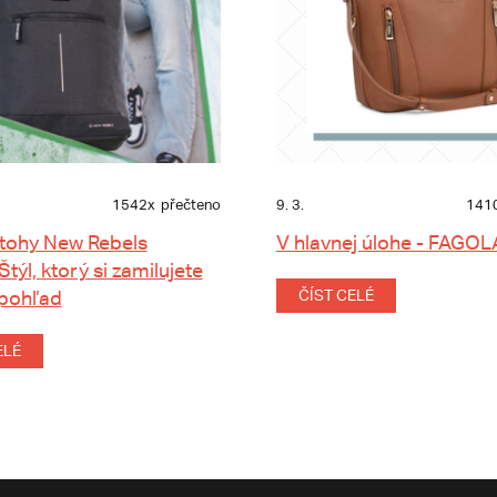
1542x
přečteno
9. 3.
141
tohy New Rebels
V hlavnej úlohe - FAGOL
 Štýl, ktorý si zamilujete
 pohľad
ČÍST CELÉ
ELÉ