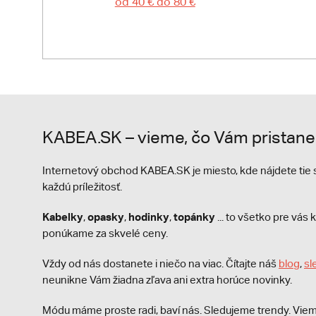
od 40 € do 80 €
KABEA.SK – vieme, čo Vám pristane
Internetový obchod KABEA.SK je miesto, kde nájdete ti
každú príležitosť.
Kabelky
opasky
hodinky
topánky
,
,
,
... to všetko pre vá
ponúkame za skvelé ceny.
Vždy od nás dostanete i niečo na viac. Čítajte náš
blog
,
sl
neunikne Vám žiadna zľava ani extra horúce novinky.
Módu máme proste radi, baví nás. Sledujeme trendy. Viem