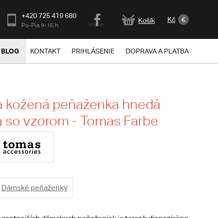
+420 725 419 680
Kč
€
Košík
Po-Pia 9-15 h
BLOG
KONTAKT
PRIHLÁSENIE
DOPRAVA A PLATBA
 kožená peňaženka hnedá
 so vzorom - Tomas Farbe
Dámské peňaženky