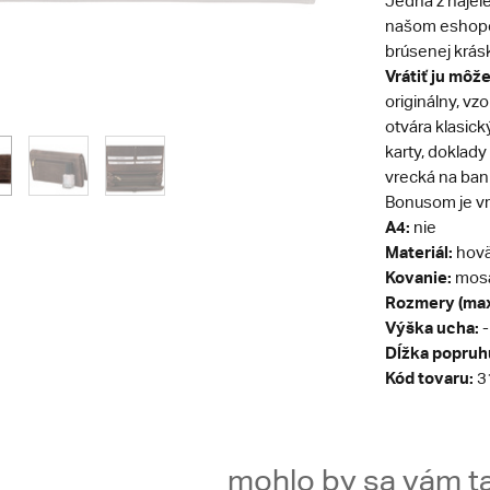
Jedna z najel
našom esho
brúsenej krás
Vrátiť ju môže
originálny, vz
otvára klasick
karty, doklady 
vrecká na ban
Bonusom je vr
A4:
nie
Materiál:
hovä
Kovanie:
mos
Rozmery (max
Výška ucha:
-
Dĺžka popruh
Kód tovaru:
3
mohlo by sa vám ta