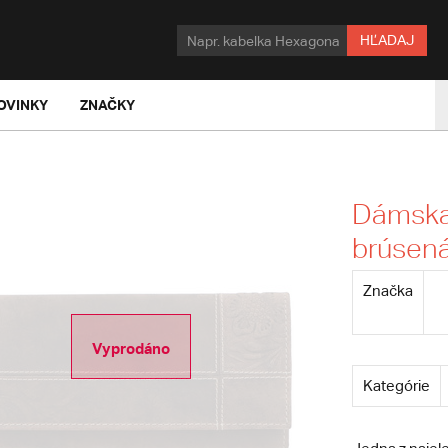
HĽADAJ
OVINKY
ZNAČKY
Dámska
brúsená
Značka
Vyprodáno
Kategórie