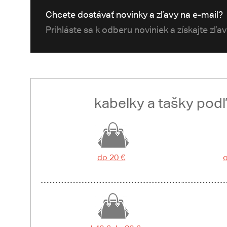
Chcete dostávať novinky a zľavy na e-mail?
Prihláste sa k odberu noviniek a získajte zľa
kabelky a tašky pod
do 20 €
o