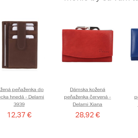
žená peňaženka do
Dámska kožená
ecka hnedá - Delami
peňaženka červená -
p
3939
Delami Xiana
12,37 €
28,92 €