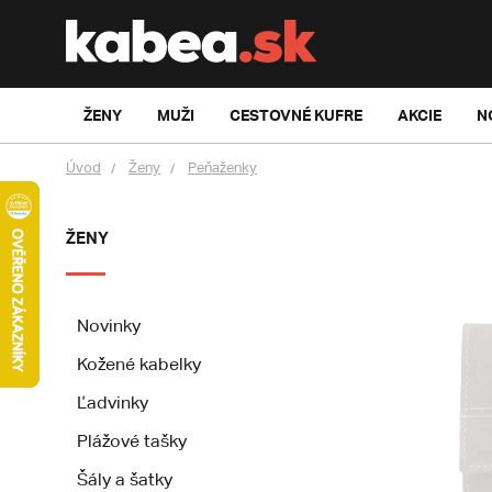
ŽENY
MUŽI
CESTOVNÉ KUFRE
AKCIE
N
Úvod
Ženy
Peňaženky
ŽENY
Novinky
Kožené kabelky
Ľadvinky
Plážové tašky
Šály a šatky