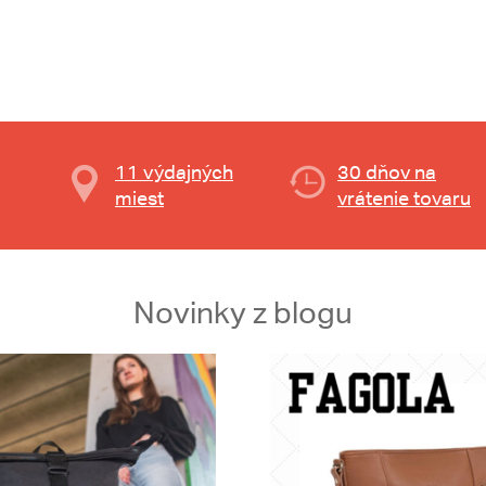
11 výdajných
30 dňov na
miest
vrátenie tovaru
Novinky z blogu