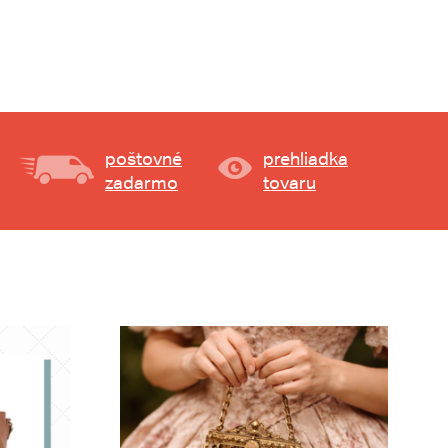
poštovné
prehliadka
zadarmo
tovaru