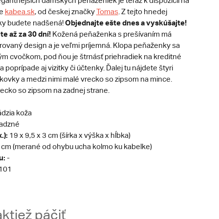
egantnejších dámskych peňaženiek je teraz k dispozícii na
pe
kabea.sk
, od českej značky
Tomas
. Z tejto hnedej
Objednajte ešte dnes a vyskúšajte!
ky budete nadšená!
te až za 30 dní!
Kožená peňaženka s prešívaním má
orovaný design a je veľmi príjemná. Klopa peňaženky sa
ým cvočkom, pod ňou je štrnásť priehradiek na kreditné
a poprípade aj vizitky či účtenky. Ďalej tu nájdete štyri
kovky a medzi nimi malé vrecko so zipsom na mince.
ecko so zipsom na zadnej strane.
dzia koža
adzné
.):
19 x 9,5 x 3 cm (šírka x výška x hĺbka)
 cm (merané od ohybu ucha kolmo ku kabelke)
u:
-
101
ktiež páčiť