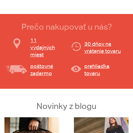
Prečo nakupovať u nás?
11
30 dňov na
výdajných
vrátenie tovaru
miest
poštovné
prehliadka
zadarmo
tovaru
Novinky z blogu