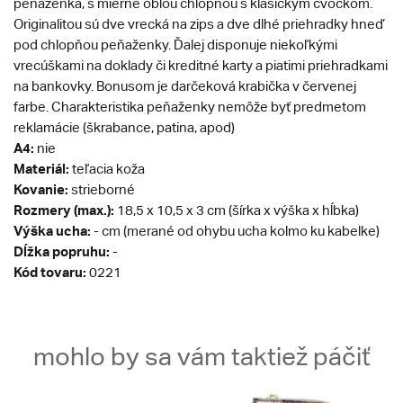
peňaženka, s mierne oblou chlopňou s klasickým cvočkom.
Originalitou sú dve vrecká na zips a dve dlhé priehradky hneď
pod chlopňou peňaženky. Ďalej disponuje niekoľkými
vrecúškami na doklady či kreditné karty a piatimi priehradkami
na bankovky. Bonusom je darčeková krabička v červenej
farbe. Charakteristika peňaženky nemôže byť predmetom
reklamácie (škrabance, patina, apod)
A4:
nie
Materiál:
teľacia koža
Kovanie:
strieborné
Rozmery (max.):
18,5 x 10,5 x 3 cm (šírka x výška x hĺbka)
Výška ucha:
- cm (merané od ohybu ucha kolmo ku kabelke)
Dĺžka popruhu:
-
Kód tovaru:
0221
mohlo by sa vám taktiež páčiť