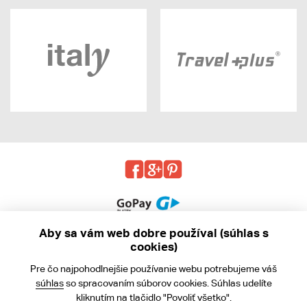
Aby sa vám web dobre používal (súhlas s
cookies)
© 2013 - 2026 kabea.cz
Pre čo najpohodlnejšie používanie webu potrebujeme váš
Obchodné podmienky
súhlas
so spracovaním súborov cookies. Súhlas udelíte
kliknutím na tlačidlo "Povoliť všetko".
Ochrana osobných údajov