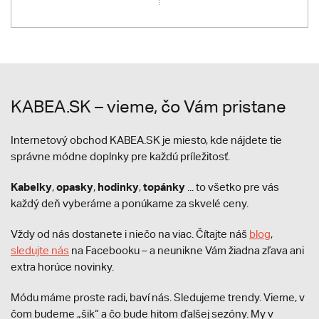
KABEA.SK – vieme, čo Vám pristane
Internetový obchod KABEA.SK je miesto, kde nájdete tie
správne módne doplnky pre každú príležitosť.
Kabelky
opasky
hodinky
topánky
,
,
,
... to všetko pre vás
každý deň vyberáme a ponúkame za skvelé ceny.
Vždy od nás dostanete i niečo na viac. Čítajte náš
blog
,
sledujte nás
na Facebooku – a neunikne Vám žiadna zľava ani
extra horúce novinky.
Módu máme proste radi, baví nás. Sledujeme trendy. Vieme, v
čom budeme „šik“ a čo bude hitom ďalšej sezóny. My v