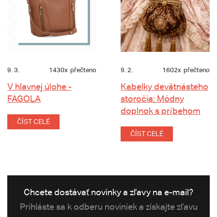
9. 3.
1430x
přečteno
9. 2.
1602x
přečteno
V hlavnej úlohe -
Kabelky devätnásteho
FAGOLA
storočia: Módny
doplnok s príbehom
ČÍST CELÉ
ČÍST CELÉ
Chcete dostávať novinky a zľavy na e-mail?
Prihláste sa k odberu noviniek a získajte zľavu