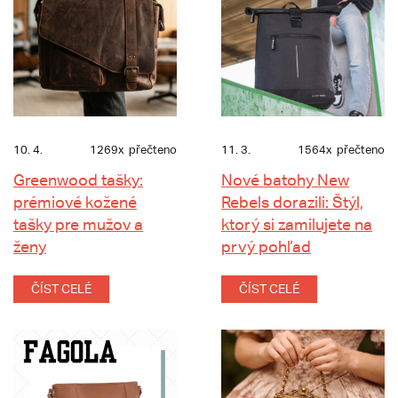
10. 4.
1269x
přečteno
11. 3.
1564x
přečteno
Greenwood tašky:
Nové batohy New
prémiové kožené
Rebels dorazili: Štýl,
tašky pre mužov a
ktorý si zamilujete na
ženy
prvý pohľad
ČÍST CELÉ
ČÍST CELÉ