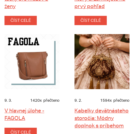
ženy
prvý pohľad
ČÍST CELÉ
ČÍST CELÉ
9. 3.
1420x
přečteno
9. 2.
1594x
přečteno
V hlavnej úlohe -
Kabelky devätnásteho
FAGOLA
storočia: Módny
doplnok s príbehom
ČÍST CELÉ