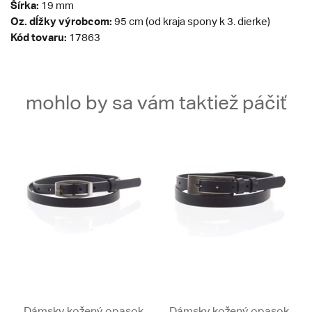
Šírka:
19 mm
Oz. dĺžky výrobcom:
95 cm (od kraja spony k 3. dierke)
Kód tovaru:
17863
mohlo by sa vám taktiež páčiť
Dámsky kožený opasok
Dámsky kožený opasok