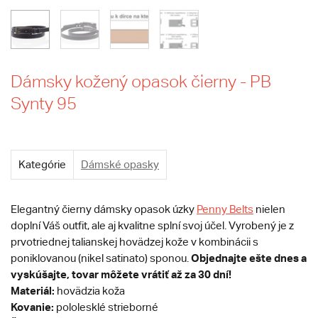
Dámsky kožený opasok čierny - PB
Synty 95
Kategórie
Dámské opasky
Elegantný čierny dámsky opasok úzky
Penny Belts
nielen
doplní Váš outfit, ale aj kvalitne splní svoj účel. Vyrobený je z
prvotriednej talianskej hovädzej kože v kombinácii s
Objednajte ešte dnes a
poniklovanou (nikel satinato) sponou.
vyskúšajte, tovar môžete vrátiť až za 30 dní!
Materiál:
hovädzia koža
Kovanie:
pololesklé strieborné