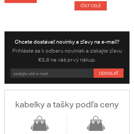
ČÍST CELÉ
Chcete dostávať novinky a zľavy na e-mail?
Prihláste sa k odberu noviniek a získajte zľavu
€3,8 na váš prvý nákup.
ODOSLAŤ
kabelky a tašky podľa ceny