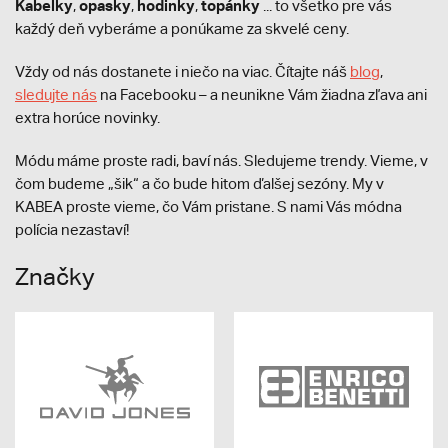
Kabelky
opasky
hodinky
topánky
,
,
,
... to všetko pre vás
každý deň vyberáme a ponúkame za skvelé ceny.
Vždy od nás dostanete i niečo na viac. Čítajte náš
blog
,
sledujte nás
na Facebooku – a neunikne Vám žiadna zľava ani
extra horúce novinky.
Módu máme proste radi, baví nás. Sledujeme trendy. Vieme, v
čom budeme „šik“ a čo bude hitom ďalšej sezóny. My v
KABEA proste vieme, čo Vám pristane. S nami Vás módna
polícia nezastaví!
Značky