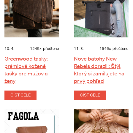
10. 4.
1245x
přečteno
11. 3.
1546x
přečteno
Greenwood tašky:
Nové batohy New
prémiové kožené
Rebels dorazili: Štýl,
tašky pre mužov a
ktorý si zamilujete na
ženy
prvý pohľad
ČÍST CELÉ
ČÍST CELÉ