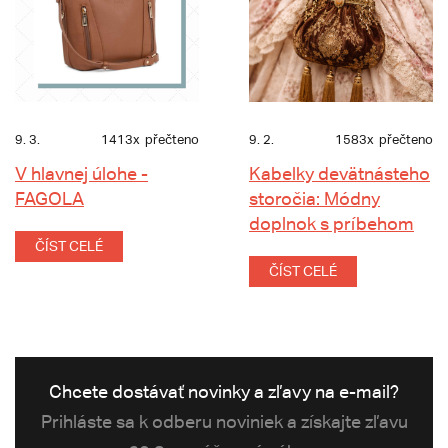
9. 3.
1413x
přečteno
9. 2.
1583x
přečteno
V hlavnej úlohe -
Kabelky devätnásteho
FAGOLA
storočia: Módny
doplnok s príbehom
ČÍST CELÉ
ČÍST CELÉ
Chcete dostávať novinky a zľavy na e-mail?
Prihláste sa k odberu noviniek a získajte zľavu