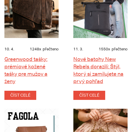
10. 4.
1248x
přečteno
11. 3.
1550x
přečteno
Greenwood tašky:
Nové batohy New
prémiové kožené
Rebels dorazili: Štýl,
tašky pre mužov a
ktorý si zamilujete na
ženy
prvý pohľad
ČÍST CELÉ
ČÍST CELÉ