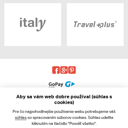
Aby sa vám web dobre používal (súhlas s
cookies)
© 2013 - 2026 kabea.cz
Pre čo najpohodlnejšie používanie webu potrebujeme váš
Obchodné podmienky
súhlas
so spracovaním súborov cookies. Súhlas udelíte
kliknutím na tlačidlo "Povoliť všetko".
Ochrana osobných údajov