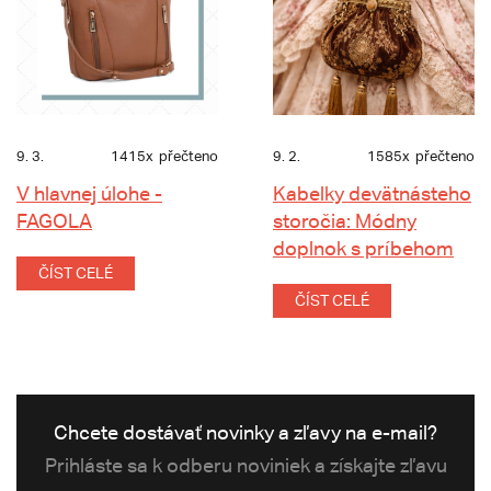
9. 3.
1415x
přečteno
9. 2.
1585x
přečteno
V hlavnej úlohe -
Kabelky devätnásteho
FAGOLA
storočia: Módny
doplnok s príbehom
ČÍST CELÉ
ČÍST CELÉ
Chcete dostávať novinky a zľavy na e-mail?
Prihláste sa k odberu noviniek a získajte zľavu