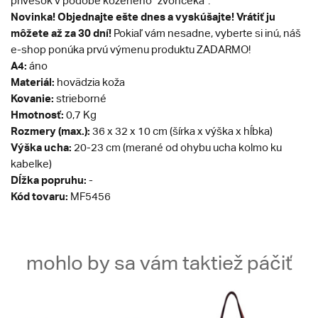
prívesok v podobe koženého "zvončeka".
Novinka!
Objednajte ešte dnes a vyskúšajte! Vrátiť ju
môžete až za 30 dní!
Pokiaľ vám nesadne, vyberte si inú, náš
e-shop ponúka prvú výmenu produktu ZADARMO!
A4:
áno
Materiál:
hovädzia koža
Kovanie:
strieborné
Hmotnosť:
0,7 Kg
Rozmery (max.):
36 x 32 x 10 cm (šírka x výška x hĺbka)
Výška ucha:
20-23 cm (merané od ohybu ucha kolmo ku
kabelke)
Dĺžka popruhu:
-
Kód tovaru:
MF5456
mohlo by sa vám taktiež páčiť