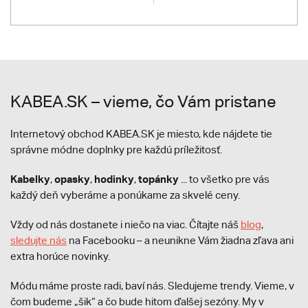
KABEA.SK – vieme, čo Vám pristane
Internetový obchod KABEA.SK je miesto, kde nájdete tie
správne módne doplnky pre každú príležitosť.
Kabelky
opasky
hodinky
topánky
,
,
,
... to všetko pre vás
každý deň vyberáme a ponúkame za skvelé ceny.
Vždy od nás dostanete i niečo na viac. Čítajte náš
blog
,
sledujte nás
na Facebooku – a neunikne Vám žiadna zľava ani
extra horúce novinky.
Módu máme proste radi, baví nás. Sledujeme trendy. Vieme, v
čom budeme „šik“ a čo bude hitom ďalšej sezóny. My v