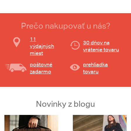
Prečo nakupovať u nás?
11
30 dňov na
výdajných
vrátenie tovaru
miest
poštovné
prehliadka
zadarmo
tovaru
Novinky z blogu