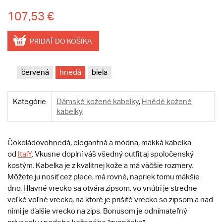
107,53 €
PRIDAŤ DO KOŠÍKA
červená
hnedá
biela
Kategórie
Dámské kožené kabelky
,
Hnědé kožené
kabelky
Čokoládovohnedá, elegantná a módna, mäkká kabelka
od
ItalY
. Vkusne doplní váš všedný outfit aj spoločenský
kostým. Kabelka je z kvalitnej kože a má väčšie rozmery.
Môžete ju nosiť cez plece, má rovné, napriek tomu mäkšie
dno. Hlavné vrecko sa otvára zipsom, vo vnútri je stredne
veľké voľné vrecko, na ktoré je prišité vrecko so zipsom a nad
nimi je ďalšie vrecko na zips. Bonusom je odnímateľný