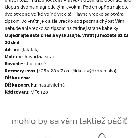
klopu s dvoma magnetickými cvokmi. Pod chlopňou nájdete
dve stredne veľké voľné vrecká. Hlavné vrecko sa otvára
zipsom, vo vnútri je ďalšie vrecko so zipsom a chýbať Vám
nebude ani vrecko so zipsom na zadnej strane kabelky.
Objednajte ešte dnes a vyskúšajte, vrátiť ju môžete až za
30 dní!
A4:
áno (tak-tak)
Materiál:
hovädzia koža
Kovanie:
strieborné
Rozmery (max.)
: 25 x 28 x 7 cm (šírka x výška x hĺbka)
Dĺžka ucha:
-
Dĺžka popruhu:
nastaviteľná
Kód tovaru:
MF6128
mohlo by sa vám taktiež páčiť