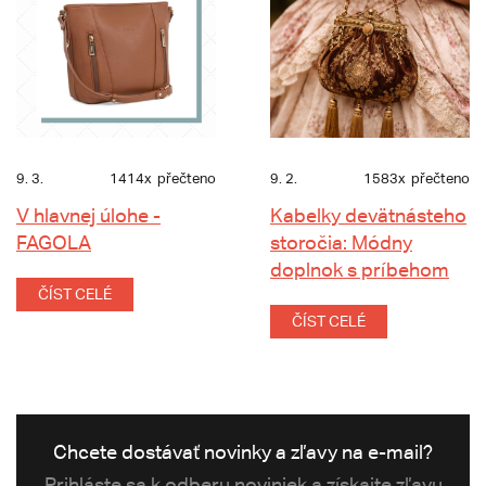
9. 3.
1414x
přečteno
9. 2.
1583x
přečteno
V hlavnej úlohe -
Kabelky devätnásteho
FAGOLA
storočia: Módny
doplnok s príbehom
ČÍST CELÉ
ČÍST CELÉ
Chcete dostávať novinky a zľavy na e-mail?
Prihláste sa k odberu noviniek a získajte zľavu