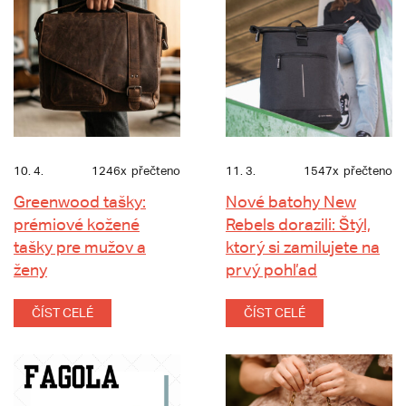
10. 4.
1246x
přečteno
11. 3.
1547x
přečteno
Greenwood tašky:
Nové batohy New
prémiové kožené
Rebels dorazili: Štýl,
tašky pre mužov a
ktorý si zamilujete na
ženy
prvý pohľad
ČÍST CELÉ
ČÍST CELÉ