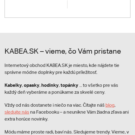
KABEA.SK – vieme, čo Vám pristane
Internetový obchod KABEA.SK je miesto, kde nájdete tie
správne módne doplnky pre každú príležitosť.
Kabelky
opasky
hodinky
topánky
,
,
,
... to všetko pre vás
každý deň vyberáme a ponúkame za skvelé ceny.
Vždy od nás dostanete i niečo na viac. Čítajte náš
blog
,
sledujte nás
na Facebooku – a neunikne Vám žiadna zľava ani
extra horúce novinky.
Módu máme proste radi, baví nás. Sledujeme trendy. Vieme, v