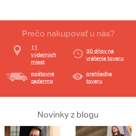
Prečo nakupovať u nás?
11
30 dňov na
výdajných
vrátenie tovaru
miest
poštovné
prehliadka
zadarmo
tovaru
Novinky z blogu