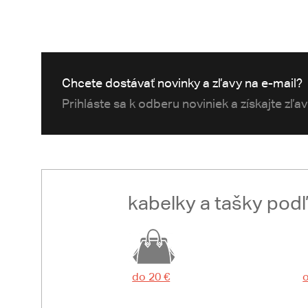
Chcete dostávať novinky a zľavy na e-mail?
Prihláste sa k odberu noviniek a získajte zľa
kabelky a tašky pod
do 20 €
o