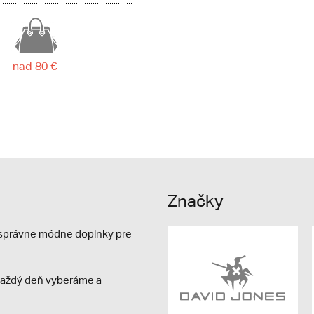
nad 80 €
Značky
e správne módne doplnky pre
s každý deň vyberáme a