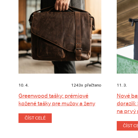
10. 4.
1243x
přečteno
11. 3.
Greenwood tašky: prémiové
Nové ba
kožené tašky pre mužov a ženy
dorazili:
na prvý
ČÍST CELÉ
ČÍST C