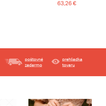
63,26 €
poštovné
prehliadka
zadarmo
tovaru