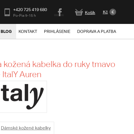
+420 725 419 680
Kč
€
Košík
Po-Pia 9-15 h
BLOG
KONTAKT
PRIHLÁSENIE
DOPRAVA A PLATBA
 kožená kabelka do ruky tmavo
 ItalY Auren
Dámské kožené kabelky