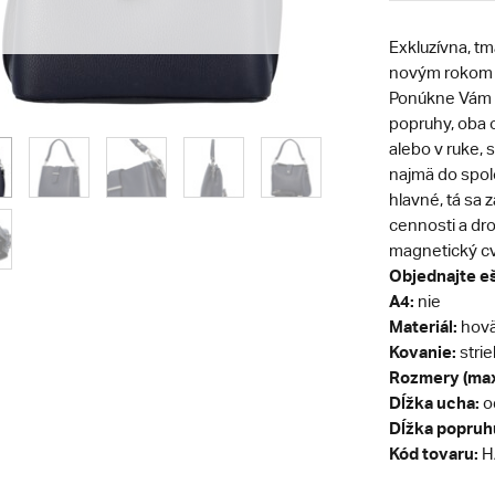
Exkluzívna, t
novým rokom a
Ponúkne Vám s
popruhy, oba 
alebo v ruke,
najmä do spol
hlavné, tá sa 
cennosti a dro
magnetický cv
Objednajte eš
A4:
nie
Materiál:
hovä
Kovanie:
stri
Rozmery (max
Dĺžka ucha:
od
Dĺžka popruh
Kód tovaru:
H