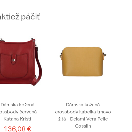
ktiež páčiť
Dámska kožená
Dámska kožená
ossbody červená -
crossbody kabelka tmavo
Katana Kristi
žltá - Delami Vera Pelle
Gosslin
136,08 €