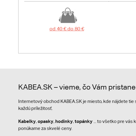
od 40 € do 80 €
KABEA.SK – vieme, čo Vám pristane
Internetový obchod KABEA.SK je miesto, kde nájdete ti
každú príležitosť.
Kabelky
opasky
hodinky
topánky
,
,
,
... to všetko pre vá
ponúkame za skvelé ceny.