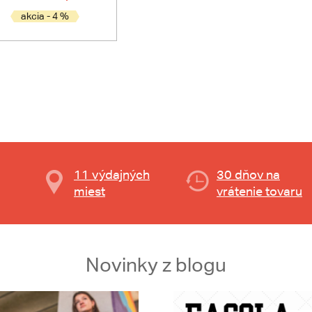
akcia - 4 %
11 výdajných
30 dňov na
miest
vrátenie tovaru
Novinky z blogu