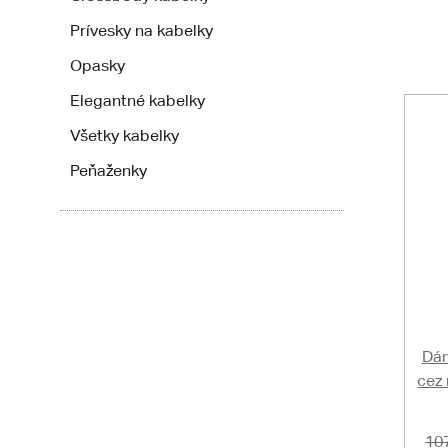
Prívesky na kabelky
Opasky
Elegantné kabelky
Všetky kabelky
Peňaženky
Dám
cez
10