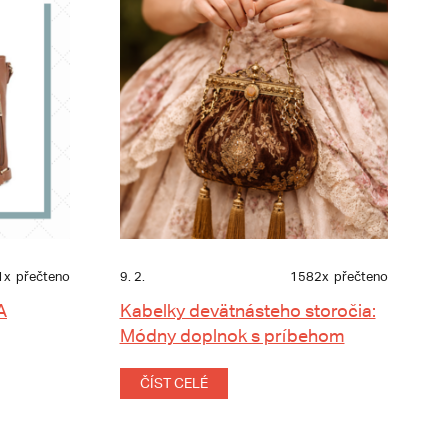
1x
přečteno
9. 2.
1582x
přečteno
A
Kabelky devätnásteho storočia:
Módny doplnok s príbehom
ČÍST CELÉ