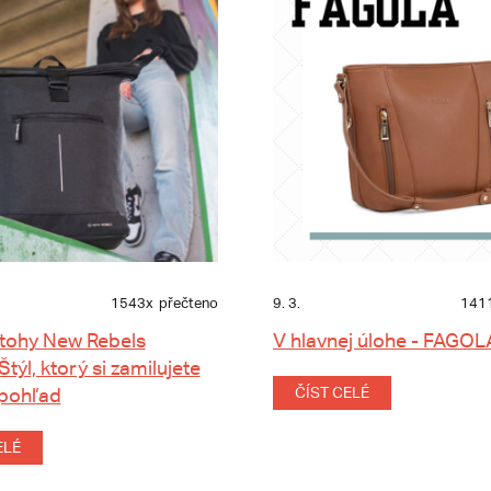
1543x
přečteno
9. 3.
141
tohy New Rebels
V hlavnej úlohe - FAGOL
 Štýl, ktorý si zamilujete
 pohľad
ČÍST CELÉ
ELÉ