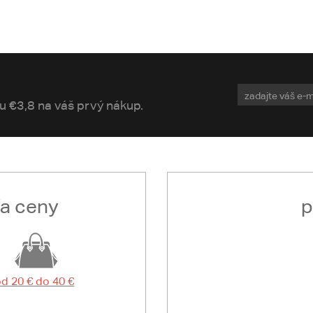
vu €3,8 na váš prvý nákup.
ľa ceny
p
d 20 € do 40 €