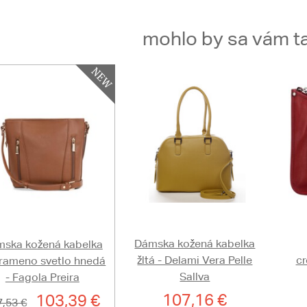
mohlo by sa vám ta
Dámska kožená kabelka
ska kožená kabelka
žltá - Delami Vera Pelle
cr
 rameno svetlo hnedá
Sallva
- Fagola Preira
107,16 €
103,39 €
7,53 €