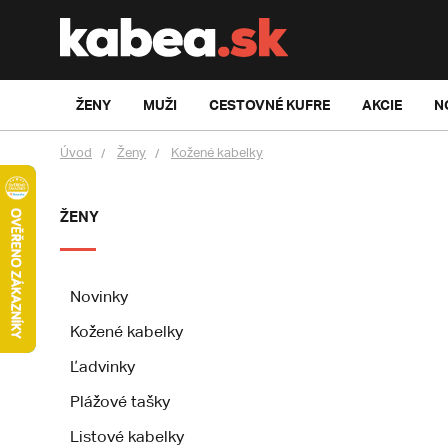
ŽENY
MUŽI
CESTOVNÉ KUFRE
AKCIE
N
Úvod
Ženy
Kožené kabelky
ŽENY
Novinky
Kožené kabelky
Ľadvinky
Plážové tašky
Listové kabelky