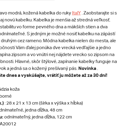
mavo modrá, kožená kabelka do ruky
ItalY
. Zaobstarajte si s
j novú kabelku. Kabelka je menšia až stredná veľkosť.
tabilitu vo forme pevného dna a mäkších stien a dva
odnímateľné. S jedným je možné nosiť kabelku na zápästí
 s druhým cez rameno. Módna kabelka nielen do mesta, ale
očnosti Vám ďalej ponúka dve vrecká vedľajšie a jedno
zapína zipsom a vo vnútri nej nájdete vrecko so zipsom na
bnosti. Hlavné, skôr štýlové, zapínanie kabelky funguje na
Novinka
ok a jedná sa o kožený prešívaný pás.
.
te dnes a vyskúšajte, vrátiť ju môžete až za 30 dní!
dzia koža
eborné
.)
: 28 x 21 x 13 cm (šírka x výška x hĺbka)
nímateľné, jedna dĺžka, 48 cm
u:
odnímateľný, jedna dĺžka, 122 cm
A20012