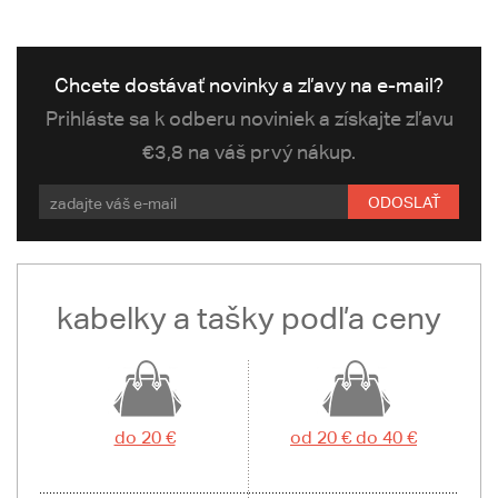
Chcete dostávať novinky a zľavy na e-mail?
Prihláste sa k odberu noviniek a získajte zľavu
€3,8 na váš prvý nákup.
ODOSLAŤ
kabelky a tašky podľa ceny
do 20 €
od 20 € do 40 €