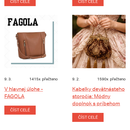
ČÍST CELÉ
ČÍST CELÉ
9. 3.
1415x
přečteno
9. 2.
1590x
přečteno
V hlavnej úlohe -
Kabelky devätnásteho
FAGOLA
storočia: Módny
doplnok s príbehom
ČÍST CELÉ
ČÍST CELÉ