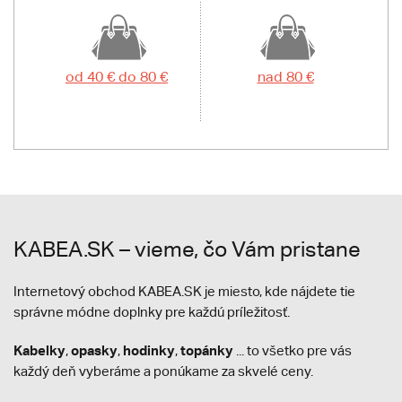
od 40 € do 80 €
nad 80 €
KABEA.SK – vieme, čo Vám pristane
Internetový obchod KABEA.SK je miesto, kde nájdete tie
správne módne doplnky pre každú príležitosť.
Kabelky
opasky
hodinky
topánky
,
,
,
... to všetko pre vás
každý deň vyberáme a ponúkame za skvelé ceny.