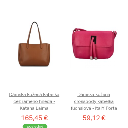
Dámska kožená kabelka
Dámska kožená
cez rameno hnedá -
crossbody kabelka
Katana Laima
fuchsiová - ItalY Porta
165,45 €
59,12 €
posledný