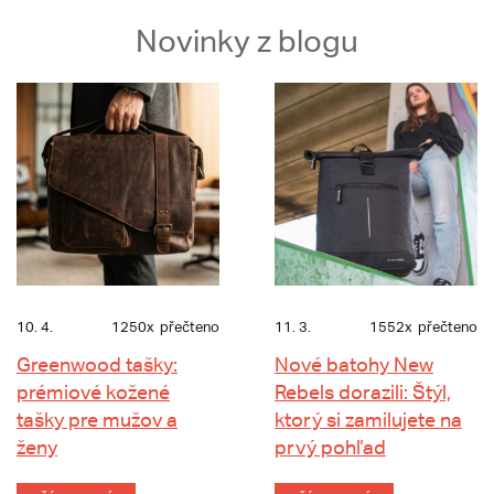
Novinky z blogu
10. 4.
1250x
přečteno
11. 3.
1552x
přečteno
Greenwood tašky:
Nové batohy New
prémiové kožené
Rebels dorazili: Štýl,
tašky pre mužov a
ktorý si zamilujete na
ženy
prvý pohľad