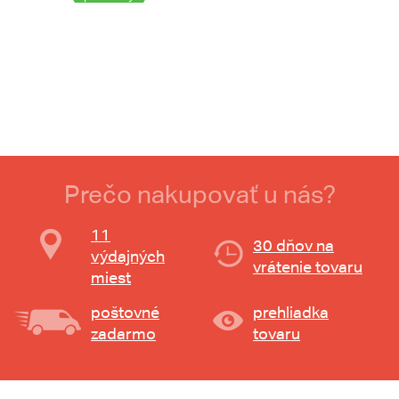
Prečo nakupovať u nás?
11
30 dňov na
výdajných
vrátenie tovaru
miest
poštovné
prehliadka
zadarmo
tovaru