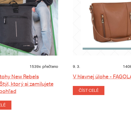
1539x
přečteno
9. 3.
140
tohy New Rebels
V hlavnej úlohe - FAGOL
 Štýl, ktorý si zamilujete
 pohľad
ČÍST CELÉ
ELÉ