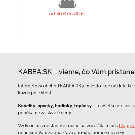
od 40 € do 80 €
KABEA.SK – vieme, čo Vám pristane
Internetový obchod KABEA.SK je miesto, kde nájdete ti
každú príležitosť.
Kabelky
opasky
hodinky
topánky
,
,
,
... to všetko pre vá
ponúkame za skvelé ceny.
Vždy od nás dostanete i niečo na viac. Čítajte náš
blog
,
sl
neunikne Vám žiadna zľava ani extra horúce novinky.