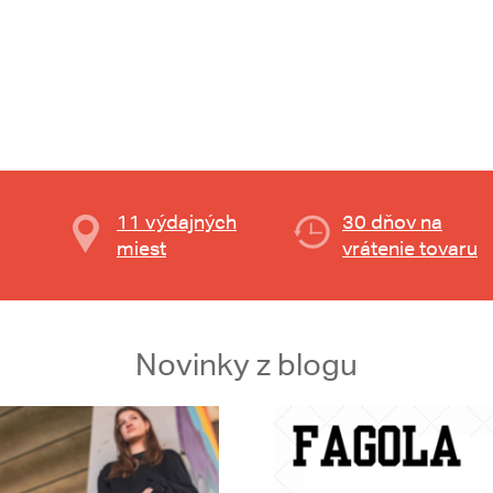
11 výdajných
30 dňov na
miest
vrátenie tovaru
Novinky z blogu