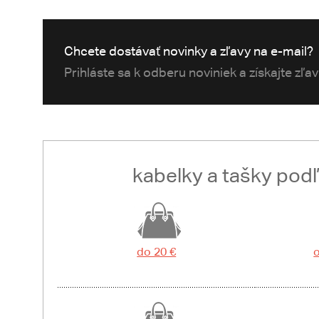
Chcete dostávať novinky a zľavy na e-mail?
Prihláste sa k odberu noviniek a získajte zľa
kabelky a tašky pod
do 20 €
o