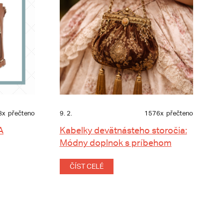
8x
přečteno
9. 2.
1576x
přečteno
A
Kabelky devätnásteho storočia:
Módny doplnok s príbehom
ČÍST CELÉ