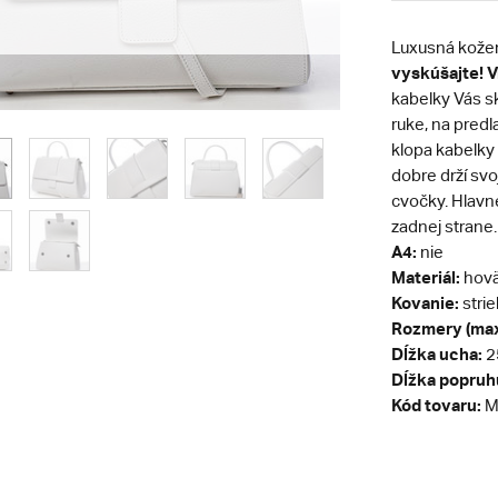
Luxusná kože
vyskúšajte! Vr
kabelky Vás sk
ruke, na predl
klopa kabelky
dobre drží svo
cvočky. Hlavn
zadnej strane.
A4:
nie
Materiál:
hovä
Kovanie:
stri
Rozmery (max
Dĺžka ucha:
2
Dĺžka popruh
Kód tovaru:
M