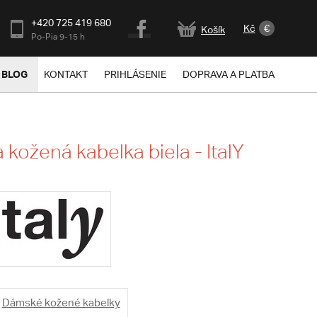
+420 725 419 680
Kč
€
Košík
Po-Pia 9-15 h
BLOG
KONTAKT
PRIHLÁSENIE
DOPRAVA A PLATBA
kožená kabelka biela - ItalY
Dámské kožené kabelky