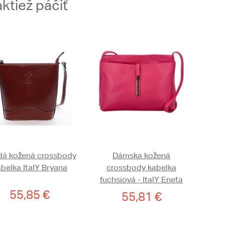
ktiež páčiť
á kožená crossbody
Dámska kožená
belka ItalY Bryana
crossbody kabelka
fuchsiová - ItalY Eneta
55,85 €
55,81 €