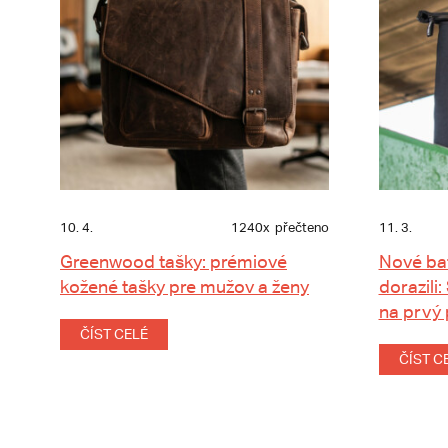
10. 4.
1240x
přečteno
11. 3.
Greenwood tašky: prémiové
Nové ba
kožené tašky pre mužov a ženy
dorazili:
na prvý
ČÍST CELÉ
ČÍST C