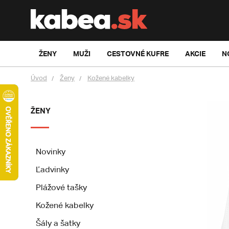
ŽENY
MUŽI
CESTOVNÉ KUFRE
AKCIE
N
Úvod
Ženy
Kožené kabelky
ŽENY
Novinky
Ľadvinky
Plážové tašky
Kožené kabelky
Šály a šatky