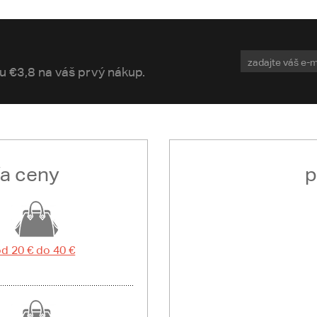
vu €3,8 na váš prvý nákup.
ľa ceny
p
d 20 € do 40 €