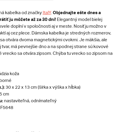
Objednajte ešte dnes a
ná kabelka od značky
ItalY
.
átiť ju môžete až za 30 dní!
Elegantný model bielej
vele doplní v spoločnosti aj v meste. Nosiť ju možno v
aktí aj cez plece. Dámska kabelka je stredných rozmerov,
 sa otvára dvoma magnetickými cvokmi. Je mäkšia, ale
j tvar, má pevnejšie dno a na spodnej strane sú kovové
é vrecko sa otvára zipsom. Chýba tu vrecko so zipsom na
dzia koža
eborné
.):
30 x 22 x 13 cm (šírka x výška x hĺbka)
5 cm
u:
nastaviteľná, odnímateľný
F5648