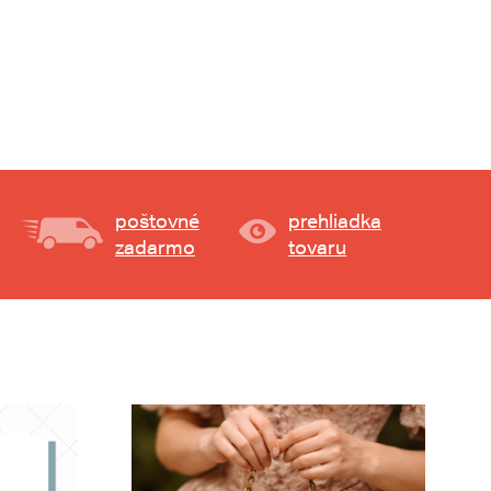
poštovné
prehliadka
zadarmo
tovaru