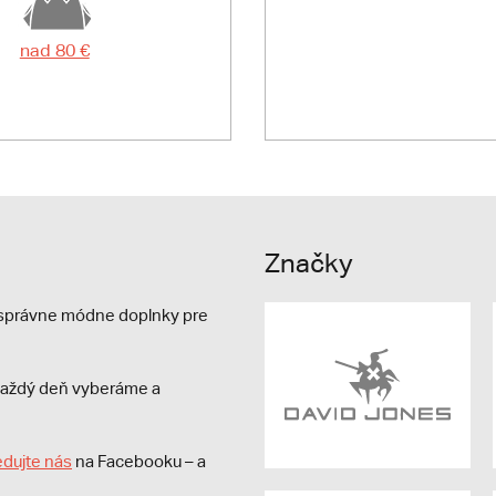
nad 80 €
Značky
e správne módne doplnky pre
s každý deň vyberáme a
edujte nás
na Facebooku – a