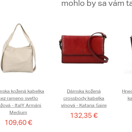
mohlo by sa vám ta
ska kožená kabelka
Dámska kožená
Hned
cez rameno svetlo
crossbody kabelka
ka
žová - ItalY Armáni
vínová - Katana Saire
Medium
132,35 €
109,60 €