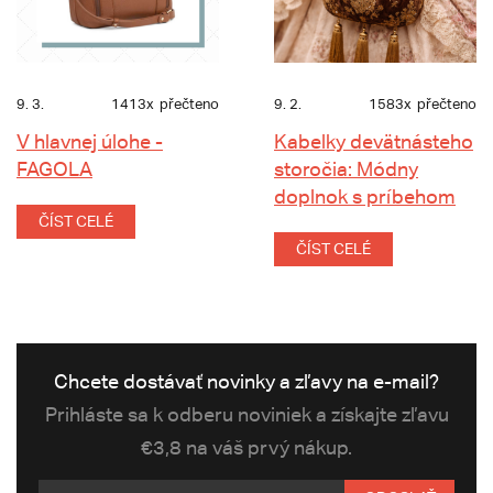
9. 3.
1413x
přečteno
9. 2.
1583x
přečteno
V hlavnej úlohe -
Kabelky devätnásteho
FAGOLA
storočia: Módny
doplnok s príbehom
ČÍST CELÉ
ČÍST CELÉ
Chcete dostávať novinky a zľavy na e-mail?
Prihláste sa k odberu noviniek a získajte zľavu
€3,8 na váš prvý nákup.