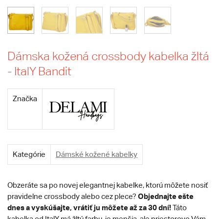
Dámska kožená crossbody kabelka žltá
- ItalY Bandit
Značka
Kategórie
Dámské kožené kabelky
Obzeráte sa po novej elegantnej kabelke, ktorú môžete nosiť
Objednajte ešte
pravidelne crossbody alebo cez plece?
dnes a vyskúšajte, vrátiť ju môžete až za 30 dní!
Táto
kabelka od ItalY má žltú farbu, je menšia, ale priestorovo Vám