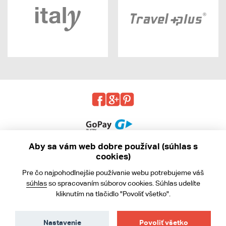
Aby sa vám web dobre používal (súhlas s
cookies)
© 2013 - 2026 kabea.cz
Pre čo najpohodlnejšie používanie webu potrebujeme váš
Obchodné podmienky
súhlas
so spracovaním súborov cookies. Súhlas udelíte
kliknutím na tlačidlo "Povoliť všetko".
Ochrana osobných údajov
Cookies
Nastavenie
Povoliť všetko