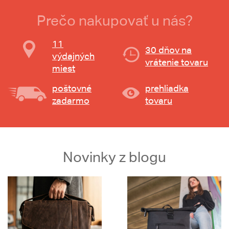
Prečo nakupovať u nás?
11
30 dňov na
výdajných
vrátenie tovaru
miest
poštovné
prehliadka
zadarmo
tovaru
Novinky z blogu