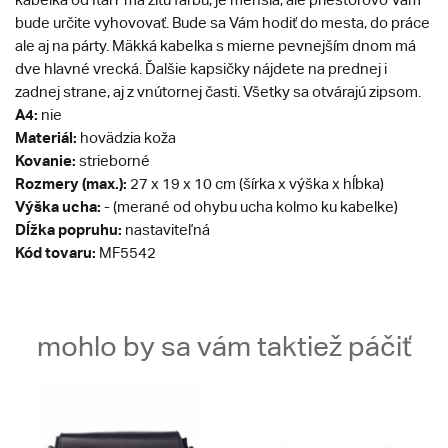
bude určite vyhovovať. Bude sa Vám hodiť do mesta, do práce
ale aj na párty. Mäkká kabelka s mierne pevnejším dnom má
dve hlavné vrecká. Ďalšie kapsičky nájdete na prednej i
zadnej strane, aj z vnútornej časti. Všetky sa otvárajú zipsom.
A4:
nie
Materiál:
hovädzia koža
Kovanie:
strieborné
Rozmery (max.):
27 x 19 x 10 cm (šírka x výška x hĺbka)
Výška ucha:
- (merané od ohybu ucha kolmo ku kabelke)
Dĺžka popruhu:
nastaviteľná
Kód tovaru:
MF5542
mohlo by sa vám taktiež páčiť