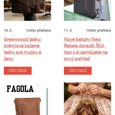
10. 4.
1245x
přečteno
11. 3.
1546x
přečteno
Greenwood tašky:
Nové batohy New
prémiové kožené
Rebels dorazili: Štýl,
tašky pre mužov a
ktorý si zamilujete na
ženy
prvý pohľad
ČÍST CELÉ
ČÍST CELÉ