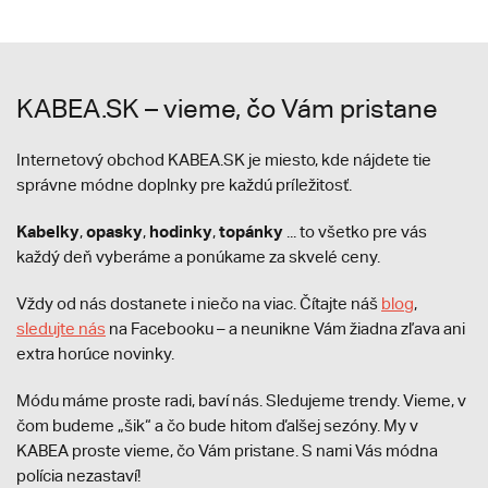
KABEA.SK – vieme, čo Vám pristane
Internetový obchod KABEA.SK je miesto, kde nájdete tie
správne módne doplnky pre každú príležitosť.
Kabelky
opasky
hodinky
topánky
,
,
,
... to všetko pre vás
každý deň vyberáme a ponúkame za skvelé ceny.
Vždy od nás dostanete i niečo na viac. Čítajte náš
blog
,
sledujte nás
na Facebooku – a neunikne Vám žiadna zľava ani
extra horúce novinky.
Módu máme proste radi, baví nás. Sledujeme trendy. Vieme, v
čom budeme „šik“ a čo bude hitom ďalšej sezóny. My v
KABEA proste vieme, čo Vám pristane. S nami Vás módna
polícia nezastaví!