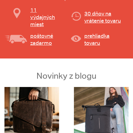
11
30 dňov na
výdajných
vrátenie tovaru
miest
poštovné
prehliadka
zadarmo
tovaru
Novinky z blogu