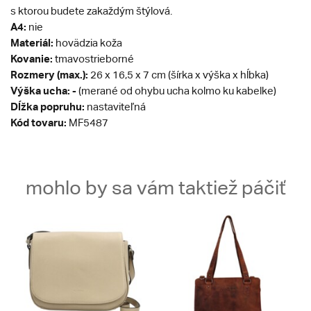
s ktorou budete zakaždým štýlová.
A4:
nie
Materiál:
hovädzia koža
Kovanie:
tmavostrieborné
Rozmery (max.):
26 x 16,5 x 7 cm (šírka x výška x hĺbka)
Výška ucha: -
(merané od ohybu ucha kolmo ku kabelke)
Dĺžka popruhu:
nastaviteľná
Kód tovaru:
MF5487
mohlo by sa vám taktiež páčiť