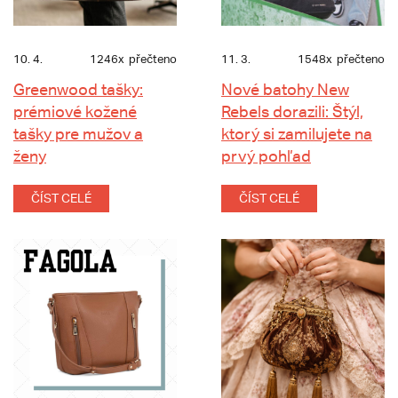
10. 4.
1246x
přečteno
11. 3.
1548x
přečteno
Greenwood tašky:
Nové batohy New
prémiové kožené
Rebels dorazili: Štýl,
tašky pre mužov a
ktorý si zamilujete na
ženy
prvý pohľad
ČÍST CELÉ
ČÍST CELÉ