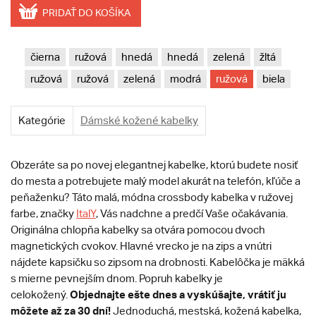
PRIDAŤ DO KOŠÍKA
čierna
ružová
hnedá
hnedá
zelená
žltá
ružová
ružová
zelená
modrá
ružová
biela
Kategórie
Dámské kožené kabelky
Obzeráte sa po novej elegantnej kabelke, ktorú budete nosiť
do mesta a potrebujete malý model akurát na telefón, kľúče a
peňaženku? Táto malá, módna crossbody kabelka v ružovej
farbe, značky
ItalY
, Vás nadchne a predčí Vaše očakávania.
Originálna chlopňa kabelky sa otvára pomocou dvoch
magnetických cvokov. Hlavné vrecko je na zips a vnútri
nájdete kapsičku so zipsom na drobnosti. Kabelôčka je mäkká
s mierne pevnejším dnom. Popruh kabelky je
Objednajte ešte dnes a vyskúšajte, vrátiť ju
celokožený.
môžete až za 30 dní!
Jednoduchá, mestská, kožená kabelka,