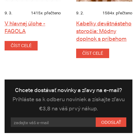
9. 3.
1415x
přečteno
9. 2.
1584x
přečteno
V hlavnej úlohe -
Kabelky devätnásteho
FAGOLA
storočia: Módny
doplnok s príbehom
ČÍST CELÉ
ČÍST CELÉ
Chcete dostávať novinky a zľavy na e-mail?
Prihláste sa k odberu noviniek a získajte zľavu
€3,8 na váš prvý nákup.
ODOSLAŤ