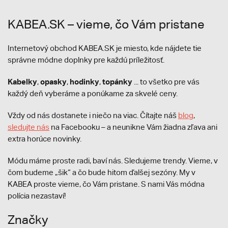
KABEA.SK – vieme, čo Vám pristane
Internetový obchod KABEA.SK je miesto, kde nájdete tie
správne módne doplnky pre každú príležitosť.
Kabelky
opasky
hodinky
topánky
,
,
,
... to všetko pre vás
každý deň vyberáme a ponúkame za skvelé ceny.
Vždy od nás dostanete i niečo na viac. Čítajte náš
blog
,
sledujte nás
na Facebooku – a neunikne Vám žiadna zľava ani
extra horúce novinky.
Módu máme proste radi, baví nás. Sledujeme trendy. Vieme, v
čom budeme „šik“ a čo bude hitom ďalšej sezóny. My v
KABEA proste vieme, čo Vám pristane. S nami Vás módna
polícia nezastaví!
Značky