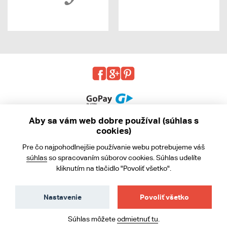
Aby sa vám web dobre používal (súhlas s
cookies)
© 2013 - 2026 kabea.cz
Pre čo najpohodlnejšie používanie webu potrebujeme váš
Obchodné podmienky
súhlas
so spracovaním súborov cookies. Súhlas udelíte
kliknutím na tlačidlo "Povoliť všetko".
Ochrana osobných údajov
Cookies
Nastavenie
Povoliť všetko
Súhlas môžete
odmietnuť tu
.