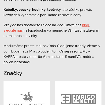
Kabelky
opasky
hodinky
topánky
,
,
,
... to všetko pre vás
každý deň vyberáme a ponúkame za skvelé ceny.
Vždy od nás dostanete i niečo na viac. Čítajte náš
blog
,
sledujte nás
na Facebooku – a neunikne Vám žiadna zľava ani
extra horúce novinky.
Módu máme proste radi, baví nás. Sledujeme trendy. Vieme, v
čom budeme „šik“ a čo bude hitom ďalšej sezóny. My v
KABEA proste vieme, čo Vám pristane. S nami Vás módna
polícia nezastaví!
Značky