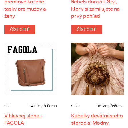
prémiové kožené
Rebels dorazili: Štýl,
tašky pre mužov a
ktorý si zamilujete na
ženy
prvý pohľad
ČÍST CELÉ
ČÍST CELÉ
9. 3.
1417x
přečteno
9. 2.
1592x
přečteno
V hlavnej úlohe -
Kabelky devätnásteho
FAGOLA
storočia: Módny