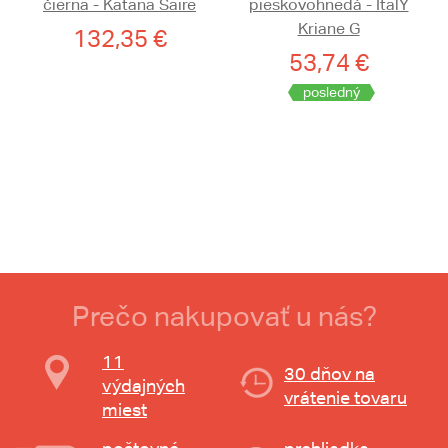
čierna - Katana Saire
pieskovohnedá - ItalY
Kriane G
132,35 €
53,74 €
posledný
Prečo nakupovať u nás?
11
30 dňov na
výdajných
vrátenie tovaru
miest