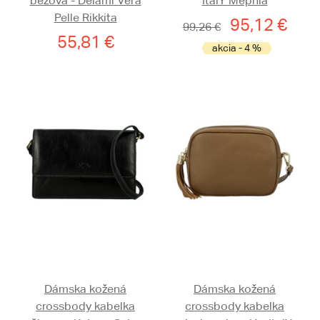
béžová - Delami Vera
ItalY Mephia
Pelle Rikkita
95,12 €
99,26 €
55,81 €
akcia - 4 %
Dámska kožená
Dámska kožená
crossbody kabelka
crossbody kabelka