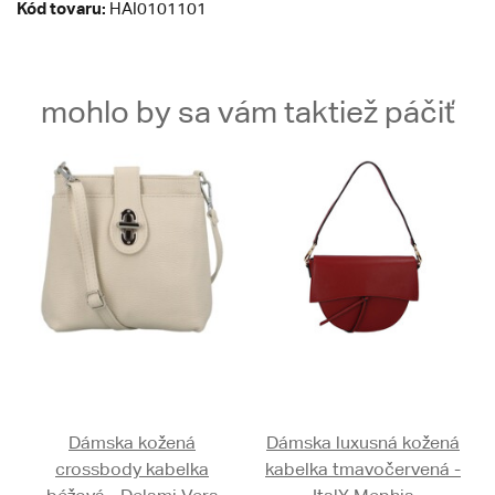
Kód tovaru:
HAI0101101
mohlo by sa vám taktiež páčiť
Dámska kožená
Dámska luxusná kožená
crossbody kabelka
kabelka tmavočervená -