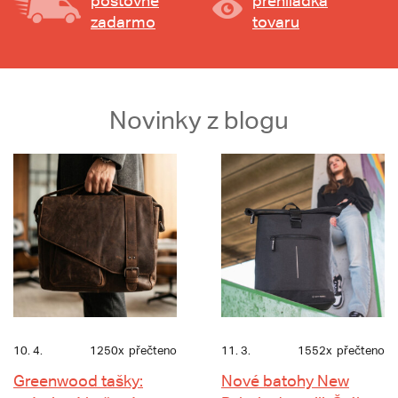
poštovné
prehliadka
zadarmo
tovaru
Novinky z blogu
10. 4.
1250x
přečteno
11. 3.
1552x
přečteno
Greenwood tašky:
Nové batohy New