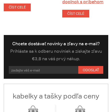
doplnok s príbehom
ČÍST CELÉ
ČÍST CELÉ
Chcete dostávať novinky a zľavy na e-mail?
Prihláste sa k odberu noviniek a získajte zľavu
€3,8 na váš prvý nákup.
ODOSLAŤ
kabelky a tašky podľa ceny