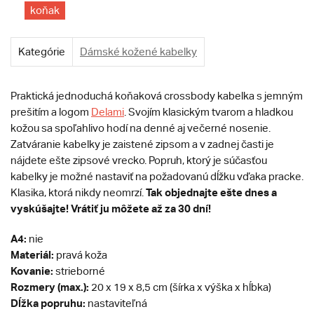
koňak
Kategórie
Dámské kožené kabelky
Praktická jednoduchá koňaková crossbody kabelka s jemným
prešitím a logom
Delami
. Svojím klasickým tvarom a hladkou
kožou sa spoľahlivo hodí na denné aj večerné nosenie.
Zatváranie kabelky je zaistené zipsom a v zadnej časti je
nájdete ešte zipsové vrecko. Popruh, ktorý je súčasťou
kabelky je možné nastaviť na požadovanú dĺžku vďaka pracke.
Tak
objednajte ešte dnes a
Klasika, ktorá nikdy neomrzí.
vyskúšajte! Vrátiť ju môžete až za 30 dní!
A4:
nie
Materiál:
pravá koža
Kovanie:
strieborné
Rozmery (max.):
20 x 19 x 8,5 cm (šírka x výška x hĺbka)
Dĺžka popruhu:
nastaviteľná