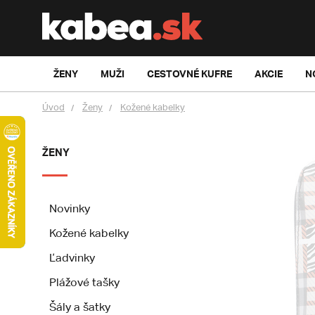
ŽENY
MUŽI
CESTOVNÉ KUFRE
AKCIE
N
Úvod
Ženy
Kožené kabelky
ŽENY
Novinky
Kožené kabelky
Ľadvinky
Plážové tašky
Šály a šatky