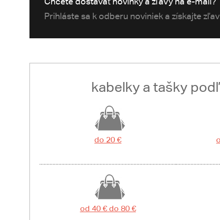
Chcete dostávať novinky a zľavy na e-mail?
Prihláste sa k odberu noviniek a získajte zľa
kabelky a tašky pod
do 20 €
o
od 40 € do 80 €