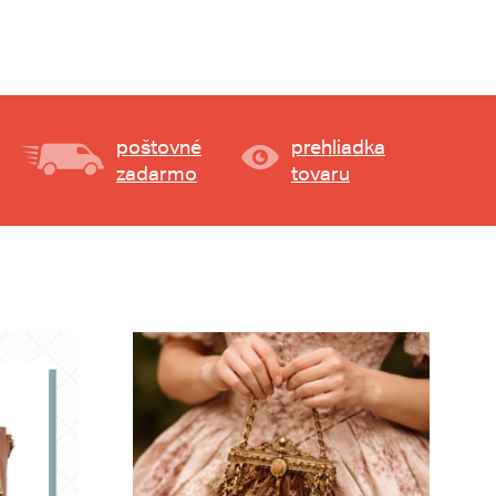
poštovné
prehliadka
zadarmo
tovaru