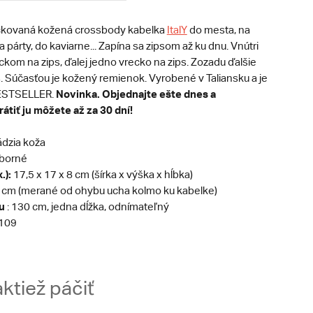
ckovaná kožená crossbody kabelka
ItalY
do mesta, na
 párty, do kaviarne... Zapína sa zipsom až ku dnu. Vnútri
kom na zips, ďalej jedno vrecko na zips. Zozadu ďalšie
. Súčasťou je kožený remienok. Vyrobené v Taliansku a je
Novinka. Objednajte ešte dnes a
BESTSELLER.
átiť ju môžete až za 30 dní!
dzia koža
eborné
.):
17,5 x 17 x 8 cm (šírka x výška x hĺbka)
 cm (merané od ohybu ucha kolmo ku kabelke)
u
: 130 cm, jedna dĺžka, odnímateľný
109
ktiež páčiť