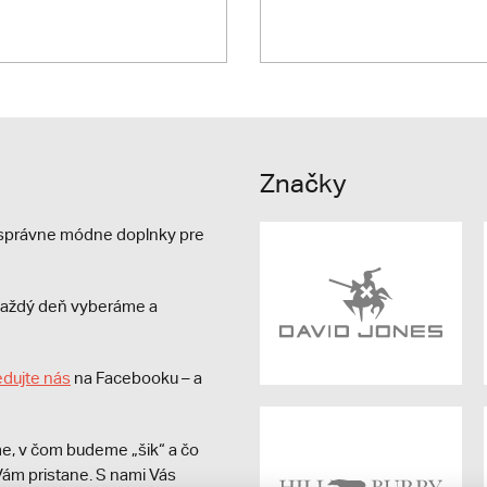
Značky
e správne módne doplnky pre
s každý deň vyberáme a
edujte nás
na Facebooku – a
e, v čom budeme „šik“ a čo
ám pristane. S nami Vás