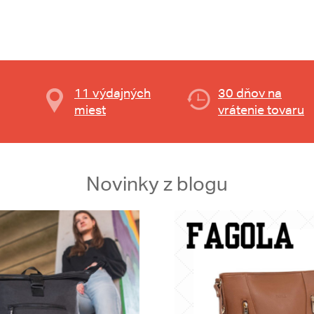
11 výdajných
30 dňov na
miest
vrátenie tovaru
Novinky z blogu