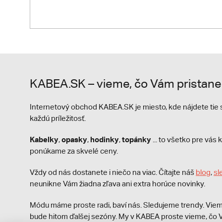
KABEA.SK – vieme, čo Vám pristane
Internetový obchod KABEA.SK je miesto, kde nájdete ti
každú príležitosť.
Kabelky
opasky
hodinky
topánky
,
,
,
... to všetko pre vá
ponúkame za skvelé ceny.
Vždy od nás dostanete i niečo na viac. Čítajte náš
blog
,
sl
neunikne Vám žiadna zľava ani extra horúce novinky.
Módu máme proste radi, baví nás. Sledujeme trendy. Viem
bude hitom ďalšej sezóny. My v KABEA proste vieme, čo V