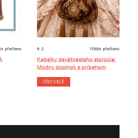
5x
přečteno
9. 2.
1588x
přečteno
A
Kabelky devätnásteho storočia:
Módny doplnok s príbehom
ČÍST CELÉ