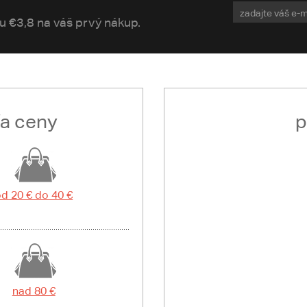
vu €3,8 na váš prvý nákup.
ľa ceny
p
d 20 € do 40 €
nad 80 €