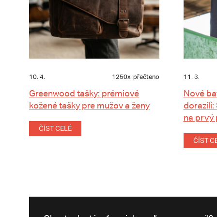
10. 4.
1250x
přečteno
11. 3.
Greenwood tašky: prémiové
Nové ba
kožené tašky pre mužov a ženy
dorazili:
na prvý
ČÍST CELÉ
ČÍST C