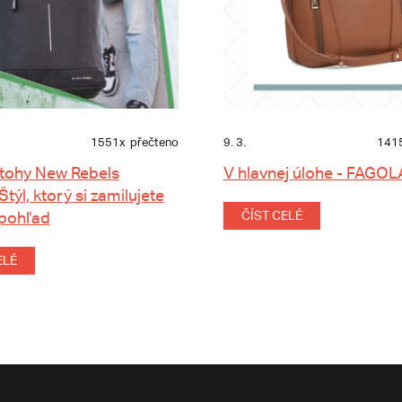
1551x
přečteno
9. 3.
141
tohy New Rebels
V hlavnej úlohe - FAGOL
 Štýl, ktorý si zamilujete
 pohľad
ČÍST CELÉ
ELÉ