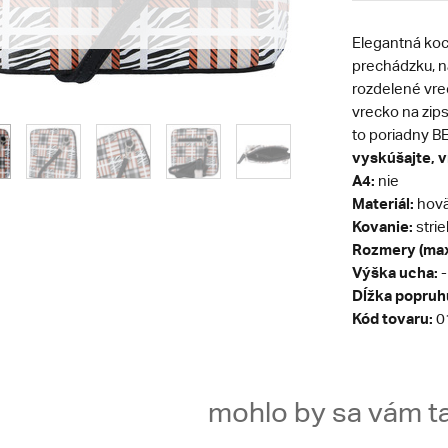
Elegantná ko
prechádzku, na
rozdelené vrec
vrecko na zips
to poriadny 
vyskúšajte, vr
A4:
nie
Materiál:
hovä
Kovanie:
stri
Rozmery (max
Výška ucha:
-
Dĺžka popruh
Kód tovaru:
0
mohlo by sa vám ta