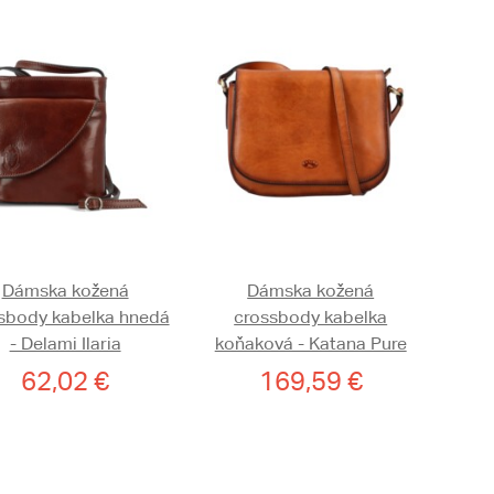
Dámska kožená
Dámska kožená
sbody kabelka hnedá
crossbody kabelka
- Delami Ilaria
koňaková - Katana Pure
62,02 €
169,59 €