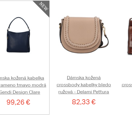
Dámska kožená
ska kožená kabelka
crossbody kabelky bledo
cros
 rameno tmavo modrá
ružová - Delami Pettura
 Sendi Design Clare
82,33 €
99,26 €