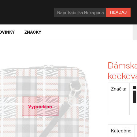
HĽADAJ
OVINKY
ZNAČKY
Dámska
kockova
Značka
Vyprodáno
Kategórie