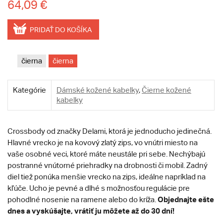
64,09 €
PRIDAŤ DO KOŠÍKA
čierna
čierna
Kategórie
Dámské kožené kabelky
,
Čierne kožené
kabelky
Crossbody od značky Delami, ktorá je jednoducho jedinečná.
Hlavné vrecko je na kovový zlatý zips, vo vnútri miesto na
vaše osobné veci, ktoré máte neustále pri sebe. Nechýbajú
postranné vnútorné priehradky na drobnosti či mobil. Zadný
diel tiež ponúka menšie vrecko na zips, ideálne napríklad na
kľúče. Ucho je pevné a dlhé s možnosťou regulácie pre
Objednajte ešte
pohodlné nosenie na ramene alebo do kríža.
dnes a vyskúšajte, vrátiť ju môžete až do 30 dní!