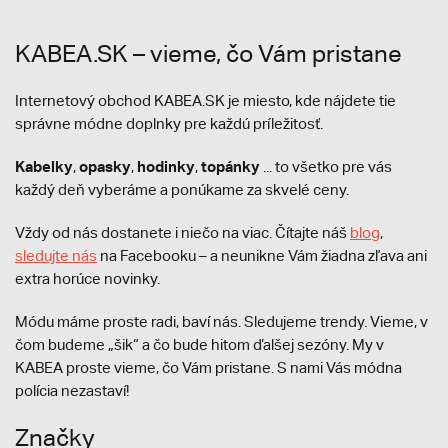
KABEA.SK – vieme, čo Vám pristane
Internetový obchod KABEA.SK je miesto, kde nájdete tie
správne módne doplnky pre každú príležitosť.
Kabelky
opasky
hodinky
topánky
,
,
,
... to všetko pre vás
každý deň vyberáme a ponúkame za skvelé ceny.
Vždy od nás dostanete i niečo na viac. Čítajte náš
blog
,
sledujte nás
na Facebooku – a neunikne Vám žiadna zľava ani
extra horúce novinky.
Módu máme proste radi, baví nás. Sledujeme trendy. Vieme, v
čom budeme „šik“ a čo bude hitom ďalšej sezóny. My v
KABEA proste vieme, čo Vám pristane. S nami Vás módna
polícia nezastaví!
Značky