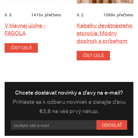
9. 3.
1415x
přečteno
9. 2.
1589x
přečteno
V hlavnej úlohe -
Kabelky devätnásteho
FAGOLA
storočia: Módny
doplnok s príbehom
ČÍST CELÉ
ČÍST CELÉ
Chcete dostávať novinky a zľavy na e-mail?
Prihláste sa k odberu noviniek a získajte zľavu
€3,8 na váš prvý nákup.
ODOSLAŤ