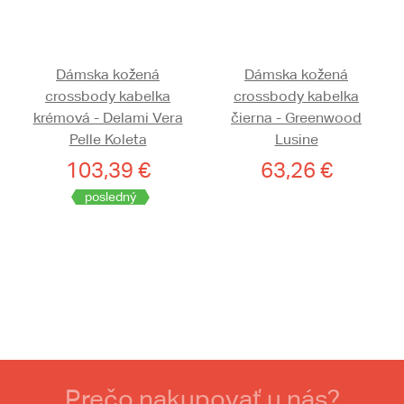
Dámska kožená
Dámska kožená
crossbody kabelka
crossbody kabelka
krémová - Delami Vera
čierna - Greenwood
Pelle Koleta
Lusine
103,39 €
63,26 €
posledný
Prečo nakupovať u nás?