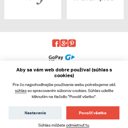
Aby sa vám web dobre používal (súhlas s
cookies)
© 2013 - 2026 kabea.cz
Pre čo najpohodlnejšie používanie webu potrebujeme váš
Obchodné podmienky
súhlas
so spracovaním súborov cookies. Súhlas udelíte
kliknutím na tlačidlo "Povoliť všetko".
Ochrana osobných údajov
Cookies
Nastavenie
Povoliť všetko
Súhlas môžete
odmietnuť tu
.