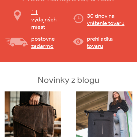
11
30 dňov na
výdajných
vrátenie tovaru
miest
poštovné
prehliadka
zadarmo
tovaru
Novinky z blogu