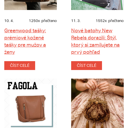
10. 4.
1250x
přečteno
11. 3.
1552x
přečteno
Greenwood tašky:
Nové batohy New
prémiové kožené
Rebels dorazili: Štýl,
tašky pre mužov a
ktorý si zamilujete na
ženy
prvý pohľad
ČÍST CELÉ
ČÍST CELÉ