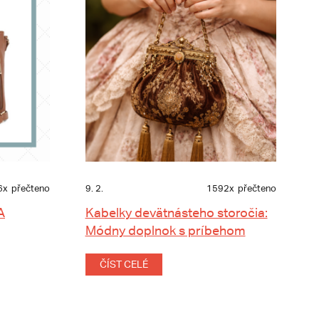
6x
přečteno
9. 2.
1592x
přečteno
A
Kabelky devätnásteho storočia:
Módny doplnok s príbehom
ČÍST CELÉ