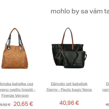
mohlo by sa vám ta
ámska kabelka cez
Dámsky set kabeliek
D
meno svetlo hnedá -
čierny - Paolo bags Yema
ram
Firenze Version
40,96 €
20,65 €
8,92 €
4