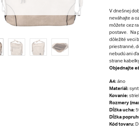
V dnešnej dob
neváhajte a oz
môžete cez ra
postave.
Na p
dôležité veci
priestranné, d
nebudú ani ďa
strane kabelky
Objednajte eš
A4:
áno
Materiál:
synt
Kovanie:
stri
Rozmery (max
Dĺžka ucha:
5
Dĺžka popruh
Kód tovaru:
D