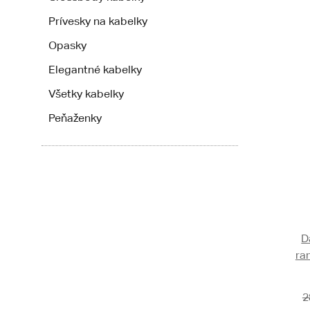
Prívesky na kabelky
Opasky
Elegantné kabelky
Všetky kabelky
Peňaženky
D
ra
2