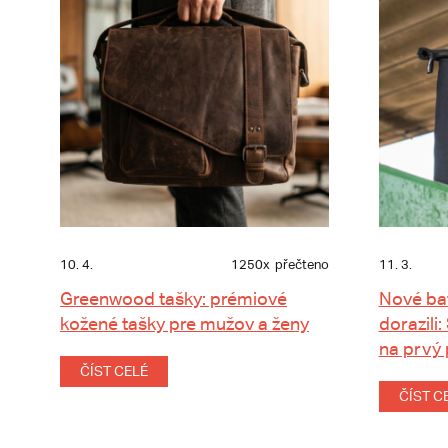
10. 4.
1250x
přečteno
11. 3.
Greenwood tašky: prémiové
Nové ba
kožené tašky pre mužov a ženy
dorazili:
na prvý
ČÍST CELÉ
ČÍST C