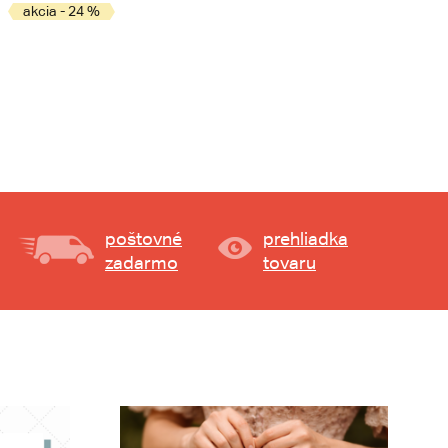
akcia - 24 %
poštovné
prehliadka
zadarmo
tovaru