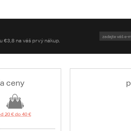
vu €3,8 na váš prvý nákup.
ľa ceny
p
d 20 € do 40 €