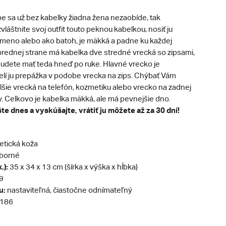
e sa už bez kabelky žiadna žena nezaobíde, tak
vláštnite svoj outfit touto peknou kabelkou, nosiť ju
meno alebo ako batoh, je mäkká a padne ku každej
rednej strane má kabelka dve stredné vrecká so zipsami,
 budete mať teda hneď po ruke. Hlavné vrecko je
elí ju prepážka v podobe vrecka na zips. Chýbať Vám
lšie vrecká na telefón, kozmetiku alebo vrecko na zadnej
. Celkovo je kabelka mäkká, ale má pevnejšie dno.
te dnes a vyskúšajte, vrátiť ju môžete až za 30 dní!
etická koža
eborné
.):
35 x 34 x 13 cm (šírka x výška x hĺbka)
9
u:
nastaviteľná, čiastočne odnímateľný
186