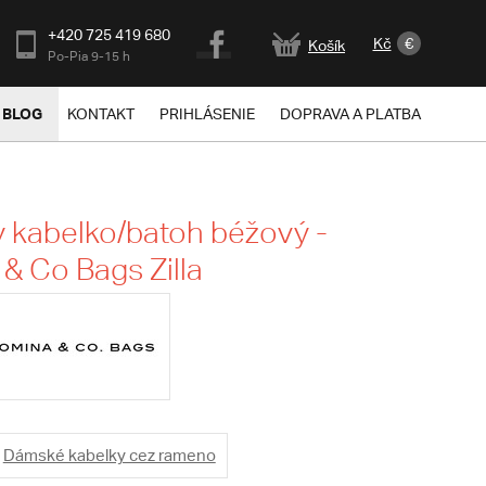
+420 725 419 680
Kč
€
Košík
Po-Pia 9-15 h
BLOG
KONTAKT
PRIHLÁSENIE
DOPRAVA A PLATBA
kabelko/batoh béžový -
& Co Bags Zilla
Dámské kabelky cez rameno