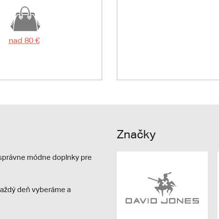
nad 80 €
Značky
e správne módne doplnky pre
s každý deň vyberáme a