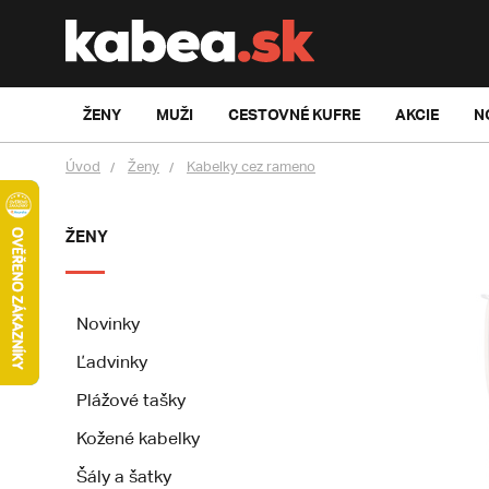
ŽENY
MUŽI
CESTOVNÉ KUFRE
AKCIE
N
Úvod
Ženy
Kabelky cez rameno
ŽENY
Novinky
Ľadvinky
Plážové tašky
Kožené kabelky
Šály a šatky