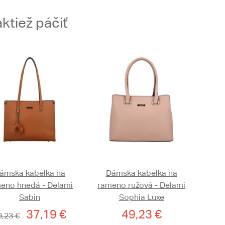
ktiež páčiť
ámska kabelka na
Dámska kabelka na
eno hnedá - Delami
rameno ružová - Delami
Sabin
Sophia Luxe
37,19 €
49,23 €
9,23 €