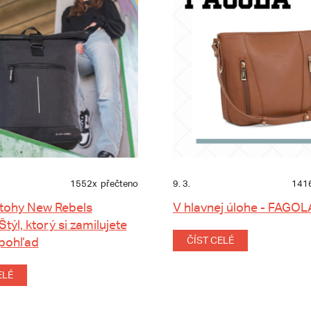
1552x
přečteno
9. 3.
141
tohy New Rebels
V hlavnej úlohe - FAGOL
 Štýl, ktorý si zamilujete
 pohľad
ČÍST CELÉ
ELÉ