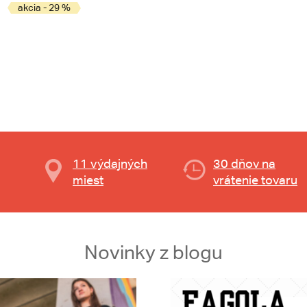
akcia - 29 %
11 výdajných
30 dňov na
miest
vrátenie tovaru
Novinky z blogu