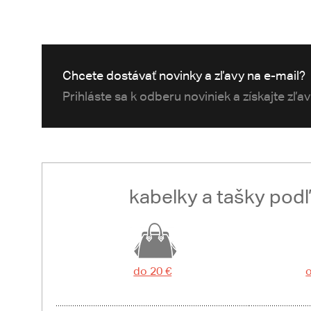
Chcete dostávať novinky a zľavy na e-mail?
Prihláste sa k odberu noviniek a získajte zľa
kabelky a tašky pod
do 20 €
o