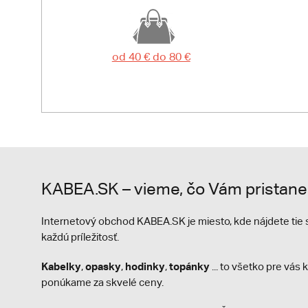
od 40 € do 80 €
KABEA.SK – vieme, čo Vám pristane
Internetový obchod KABEA.SK je miesto, kde nájdete ti
každú príležitosť.
Kabelky
opasky
hodinky
topánky
,
,
,
... to všetko pre vá
ponúkame za skvelé ceny.