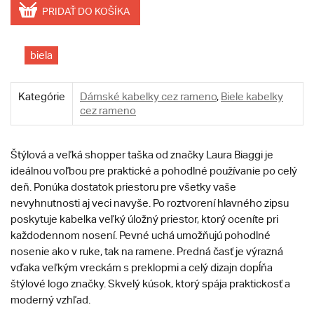
PRIDAŤ DO KOŠÍKA
biela
Kategórie
Dámské kabelky cez rameno
,
Biele kabelky
cez rameno
Štýlová a veľká shopper taška od značky Laura Biaggi je
ideálnou voľbou pre praktické a pohodlné používanie po celý
deň. Ponúka dostatok priestoru pre všetky vaše
nevyhnutnosti aj veci navyše. Po roztvorení hlavného zipsu
poskytuje kabelka veľký úložný priestor, ktorý oceníte pri
každodennom nosení. Pevné uchá umožňujú pohodlné
nosenie ako v ruke, tak na ramene. Predná časť je výrazná
vďaka veľkým vreckám s preklopmi a celý dizajn dopĺňa
štýlové logo značky. Skvelý kúsok, ktorý spája praktickosť a
moderný vzhľad.