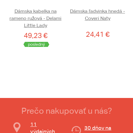
Dámska kabelka na
Dámska ľadvinka hnedá -
rameno ružová - Delami
Coveri Naty
Little Lady
24,41 €
49,23 €
posledný
Prečo nakupovať u nás?
11
30 dňov na
výdajných