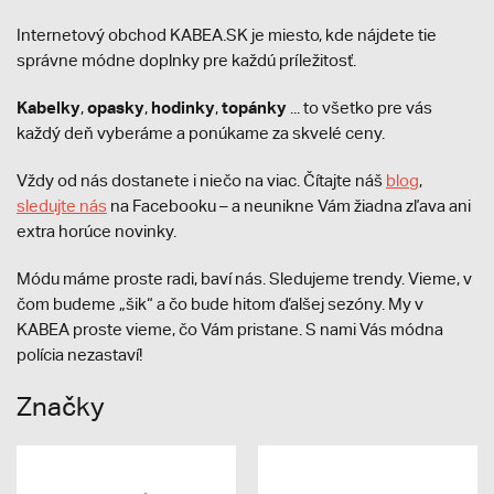
Internetový obchod KABEA.SK je miesto, kde nájdete tie
správne módne doplnky pre každú príležitosť.
Kabelky
opasky
hodinky
topánky
,
,
,
... to všetko pre vás
každý deň vyberáme a ponúkame za skvelé ceny.
Vždy od nás dostanete i niečo na viac. Čítajte náš
blog
,
sledujte nás
na Facebooku – a neunikne Vám žiadna zľava ani
extra horúce novinky.
Módu máme proste radi, baví nás. Sledujeme trendy. Vieme, v
čom budeme „šik“ a čo bude hitom ďalšej sezóny. My v
KABEA proste vieme, čo Vám pristane. S nami Vás módna
polícia nezastaví!
Značky