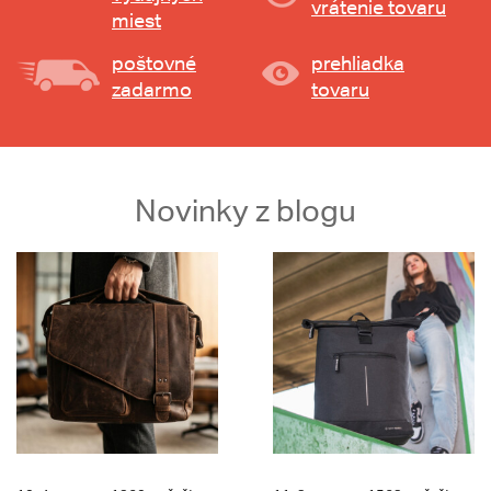
vrátenie tovaru
miest
poštovné
prehliadka
zadarmo
tovaru
Novinky z blogu