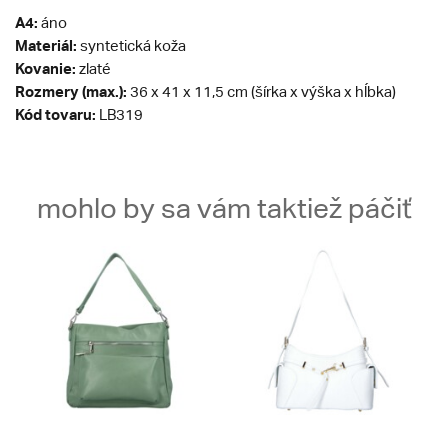
A4:
áno
Materiál:
syntetická koža
Kovanie:
zlaté
Rozmery (max.):
36 x 41 x 11,5 cm (šírka x výška x hĺbka)
Kód tovaru:
LB319
mohlo by sa vám taktiež páčiť