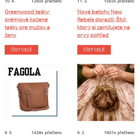
10. 4.
1260x
přečteno
11. 3.
1563x
přečteno
Greenwood tašky:
Nové batohy New
prémiové kožené
Rebels dorazili: Štýl,
tašky pre mužov a
ktorý si zamilujete na
ženy
prvý pohľad
ČÍST CELÉ
ČÍST CELÉ
9. 3.
1428x
přečteno
9. 2.
1601x
přečteno