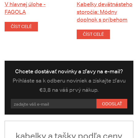
V hlavnej úlohe -
Kabelky devätnásteho
FAGOLA
storočia: Módny
doplnok s príbehom
ČÍST CELÉ
ČÍST CELÉ
Chcete dostávať novinky a zľavy na e-mail?
Prihláste sa k odberu noviniek a získajte zľavu
€3,8 na váš prvý nákup.
ODOSLAŤ
kabelky a tašky podľa ceny