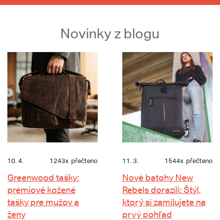
Novinky z blogu
10. 4.
1243x
přečteno
11. 3.
1544x
přečteno
Greenwood tašky:
Nové batohy New
prémiové kožené
Rebels dorazili: Štýl,
tašky pre mužov a
ktorý si zamilujete na
ženy
prvý pohľad