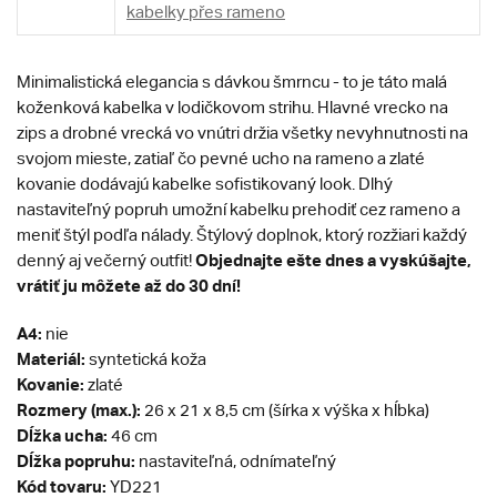
kabelky přes rameno
Minimalistická elegancia s dávkou šmrncu - to je táto malá
koženková kabelka v lodičkovom strihu. Hlavné vrecko na
zips a drobné vrecká vo vnútri držia všetky nevyhnutnosti na
svojom mieste, zatiaľ čo pevné ucho na rameno a zlaté
kovanie dodávajú kabelke sofistikovaný look. Dlhý
nastaviteľný popruh umožní kabelku prehodiť cez rameno a
meniť štýl podľa nálady. Štýlový doplnok, ktorý rozžiari každý
Objednajte ešte dnes a vyskúšajte,
denný aj večerný outfit!
vrátiť ju môžete až do 30 dní!
A4:
nie
Materiál:
syntetická koža
Kovanie:
zlaté
Rozmery (max.):
26 x 21 x 8,5 cm (šírka x výška x hĺbka)
Dĺžka ucha:
46 cm
Dĺžka popruhu:
nastaviteľná, odnímateľný
Kód tovaru:
YD221