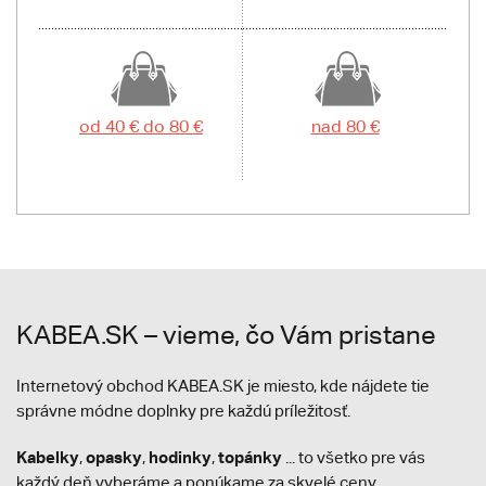
od 40 € do 80 €
nad 80 €
KABEA.SK – vieme, čo Vám pristane
Internetový obchod KABEA.SK je miesto, kde nájdete tie
správne módne doplnky pre každú príležitosť.
Kabelky
opasky
hodinky
topánky
,
,
,
... to všetko pre vás
každý deň vyberáme a ponúkame za skvelé ceny.