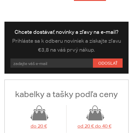
Chcete dostávať novinky a zľavy na e-mail?
Prihláste sa k odberu noviniek a získajte zľavu
€3,8 na váš prvý nákup.
ODOSLAŤ
kabelky a tašky podľa ceny
do 20 €
od 20 € do 40 €