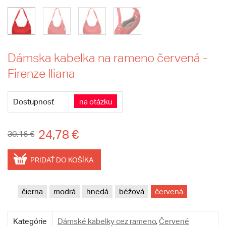
Dámska kabelka na rameno červená -
Firenze Iliana
Dostupnosť
na otázku
24,78 €
30,16 €
PRIDAŤ DO KOŠÍKA
čierna
modrá
hnedá
béžová
červená
Kategórie
Dámské kabelky cez rameno
,
Červené