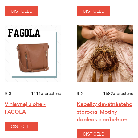
ČÍST CELÉ
ČÍST CELÉ
9. 3.
1411x
přečteno
9. 2.
1582x
přečteno
V hlavnej úlohe -
Kabelky devätnásteho
FAGOLA
storočia: Módny
doplnok s príbehom
ČÍST CELÉ
ČÍST CELÉ