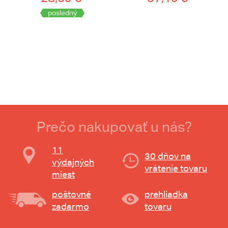
posledný
Prečo nakupovať u nás?
11
30 dňov na
výdajných
vrátenie tovaru
miest
poštovné
prehliadka
zadarmo
tovaru