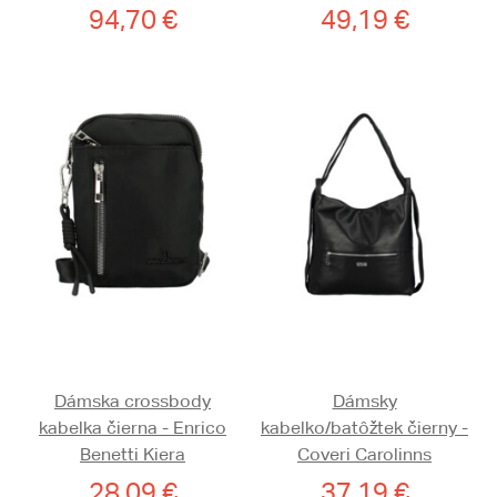
94,70 €
49,19 €
Dámska crossbody
Dámsky
kabelka čierna - Enrico
kabelko/batôžtek čierny -
Benetti Kiera
Coveri Carolinns
28,09 €
37,19 €