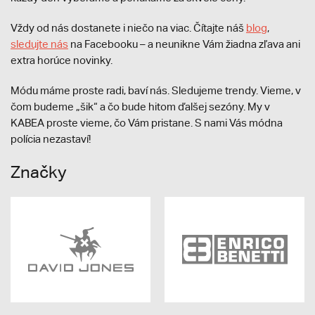
Vždy od nás dostanete i niečo na viac. Čítajte náš
blog
,
sledujte nás
na Facebooku – a neunikne Vám žiadna zľava ani
extra horúce novinky.
Módu máme proste radi, baví nás. Sledujeme trendy. Vieme, v
čom budeme „šik“ a čo bude hitom ďalšej sezóny. My v
KABEA proste vieme, čo Vám pristane. S nami Vás módna
polícia nezastaví!
Značky