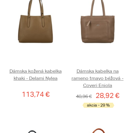
Dámska kožená kabelka
Dámska kabelka na
khaki - Delami Nylea
rameno tmavo béžová -
Coveri Eniola
113,74 €
28,92 €
40,96 €
akcia - 29 %