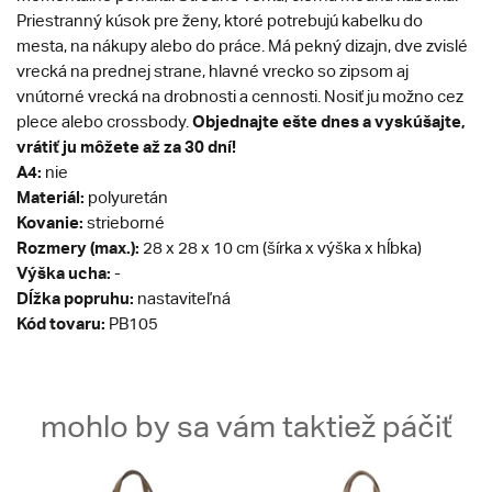
Priestranný kúsok pre ženy, ktoré potrebujú kabelku do
mesta, na nákupy alebo do práce. Má pekný dizajn, dve zvislé
vrecká na prednej strane, hlavné vrecko so zipsom aj
vnútorné vrecká na drobnosti a cennosti. Nosiť ju možno cez
Objednajte ešte dnes a vyskúšajte,
plece alebo crossbody.
vrátiť ju môžete až za 30 dní!
A4:
nie
Materiál:
polyuretán
Kovanie:
strieborné
Rozmery (max.):
28 x 28 x 10 cm (šírka x výška x hĺbka)
Výška ucha:
-
Dĺžka popruhu:
nastaviteľná
Kód tovaru:
PB105
mohlo by sa vám taktiež páčiť