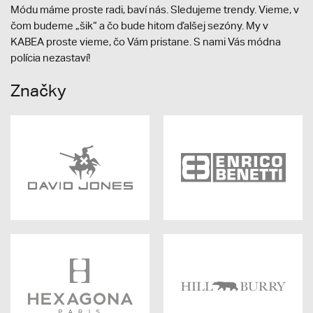
Módu máme proste radi, baví nás. Sledujeme trendy. Vieme, v
čom budeme „šik“ a čo bude hitom ďalšej sezóny. My v
KABEA proste vieme, čo Vám pristane. S nami Vás módna
polícia nezastaví!
Značky