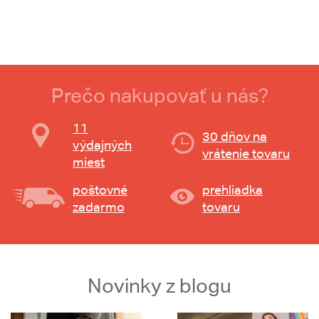
Prečo nakupovať u nás?
11
30 dňov na
výdajných
vrátenie tovaru
miest
poštovné
prehliadka
zadarmo
tovaru
Novinky z blogu