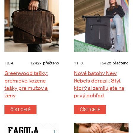
10. 4.
1242x
přečteno
11. 3.
1542x
přečteno
Greenwood tašky:
Nové batohy New
prémiové kožené
Rebels dorazili: Štýl,
tašky pre mužov a
ktorý si zamilujete na
ženy
prvý pohľad
ČÍST CELÉ
ČÍST CELÉ