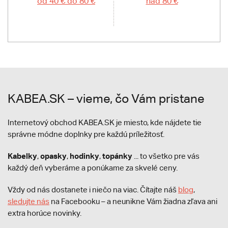
od 40 € do 80 €
nad 80 €
KABEA.SK – vieme, čo Vám pristane
Internetový obchod KABEA.SK je miesto, kde nájdete tie
správne módne doplnky pre každú príležitosť.
Kabelky
opasky
hodinky
topánky
,
,
,
... to všetko pre vás
každý deň vyberáme a ponúkame za skvelé ceny.
Vždy od nás dostanete i niečo na viac. Čítajte náš
blog
,
sledujte nás
na Facebooku – a neunikne Vám žiadna zľava ani
extra horúce novinky.