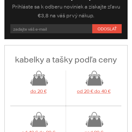
Prihláste sa k odberu noviniek a získajte zľavu
€3,8 na váš prvý nákup.
ODOSLAŤ
kabelky a tašky podľa ceny
do 20 €
od 20 € do 40 €