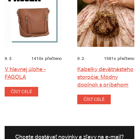
9. 3.
1410x
přečteno
9. 2.
1581x
přečteno
V hlavnej úlohe -
Kabelky devätnásteho
FAGOLA
storočia: Módny
doplnok s príbehom
ČÍST CELÉ
ČÍST CELÉ
Chcete dostávať novinky a zľavy na e-mail?