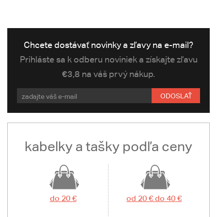
Chcete dostávať novinky a zľavy na e-mail?
Prihláste sa k odberu noviniek a získajte zľavu
€3,8 na váš prvý nákup.
ODOSLAŤ
kabelky a tašky podľa ceny
do 20 €
od 20 € do 40 €