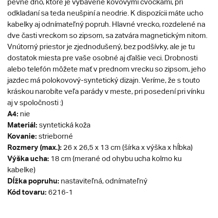
pevné dno, ktoré je vybavené kovovými cvočkami, pri
odkladaní sa teda neušpiní a neodrie. K dispozícii máte ucho
kabelky aj odnímateľný popruh. Hlavné vrecko, rozdelené na
dve časti vreckom so zipsom, sa zatvára magnetickým nitom.
Vnútorný priestor je zjednodušený, bez podšívky, ale je tu
dostatok miesta pre vaše osobné aj ďalšie veci. Drobnosti
alebo telefón môžete mať v prednom vrecku so zipsom, jeho
jazdec má polokovový-syntetický dizajn. Veríme, že s touto
kráskou narobíte veľa parády v meste, pri posedení pri vínku
aj v spoločnosti :)
A4:
nie
Materiál:
syntetická koža
Kovanie:
strieborné
Rozmery (max.):
26 x 26,5 x 13 cm (šírka x výška x hĺbka)
Výška ucha:
18 cm (merané od ohybu ucha kolmo ku
kabelke)
Dĺžka popruhu:
nastaviteľná, odnímateľný
Kód tovaru:
6216-1