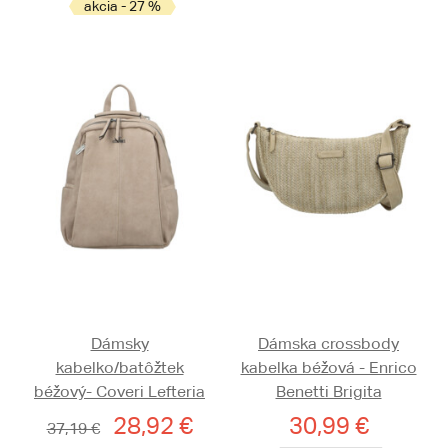
akcia - 27 %
Dámsky
Dámska crossbody
kabelko/batôžtek
kabelka béžová - Enrico
béžový- Coveri Lefteria
Benetti Brigita
28,92 €
30,99 €
37,19 €