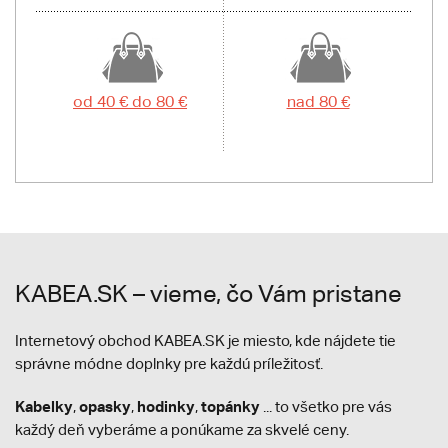
od 40 € do 80 €
nad 80 €
KABEA.SK – vieme, čo Vám pristane
Internetový obchod KABEA.SK je miesto, kde nájdete tie
správne módne doplnky pre každú príležitosť.
Kabelky
opasky
hodinky
topánky
,
,
,
... to všetko pre vás
každý deň vyberáme a ponúkame za skvelé ceny.