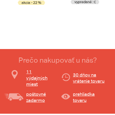
vypredané :-(
akcia - 22 %
Prečo nakupovať u nás?
11
30 dňov na
výdajných
vrátenie tovaru
miest
poštovné
prehliadka
zadarmo
tovaru