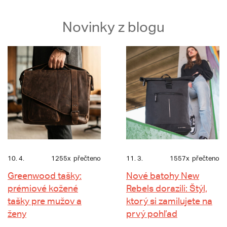
Novinky z blogu
10. 4.
1255x
přečteno
11. 3.
1557x
přečteno
Greenwood tašky:
Nové batohy New
prémiové kožené
Rebels dorazili: Štýl,
tašky pre mužov a
ktorý si zamilujete na
ženy
prvý pohľad