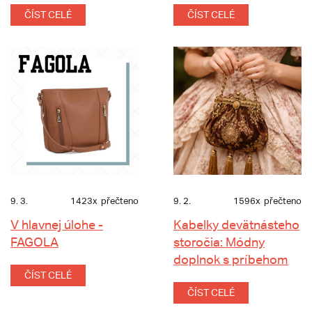
ČÍST CELÉ
ČÍST CELÉ
9. 3.
1423x
přečteno
9. 2.
1596x
přečteno
V hlavnej úlohe -
Kabelky devätnásteho
FAGOLA
storočia: Módny
doplnok s príbehom
ČÍST CELÉ
ČÍST CELÉ