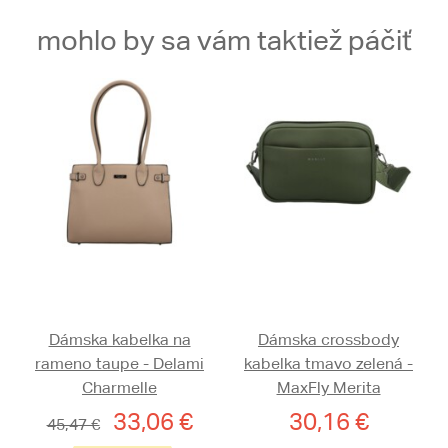
mohlo by sa vám taktiež páčiť
Dámska kabelka na
Dámska crossbody
rameno taupe - Delami
kabelka tmavo zelená -
Charmelle
MaxFly Merita
33,06 €
30,16 €
45,47 €