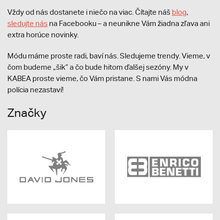
Vždy od nás dostanete i niečo na viac. Čítajte náš
blog
,
sledujte nás
na Facebooku – a neunikne Vám žiadna zľava ani
extra horúce novinky.
Módu máme proste radi, baví nás. Sledujeme trendy. Vieme, v
čom budeme „šik“ a čo bude hitom ďalšej sezóny. My v
KABEA proste vieme, čo Vám pristane. S nami Vás módna
polícia nezastaví!
Značky