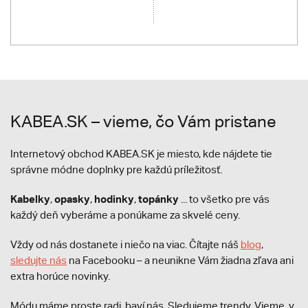
KABEA.SK – vieme, čo Vám pristane
Internetový obchod KABEA.SK je miesto, kde nájdete tie
správne módne doplnky pre každú príležitosť.
Kabelky
opasky
hodinky
topánky
,
,
,
... to všetko pre vás
každý deň vyberáme a ponúkame za skvelé ceny.
Vždy od nás dostanete i niečo na viac. Čítajte náš
blog
,
sledujte nás
na Facebooku – a neunikne Vám žiadna zľava ani
extra horúce novinky.
Módu máme proste radi, baví nás. Sledujeme trendy. Vieme, v