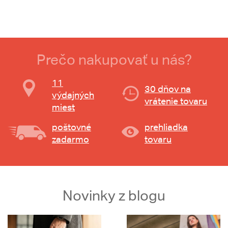
Prečo nakupovať u nás?
11
30 dňov na
výdajných
vrátenie tovaru
miest
poštovné
prehliadka
zadarmo
tovaru
Novinky z blogu