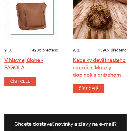
9. 3.
1423x
přečteno
9. 2.
1596x
přečteno
V hlavnej úlohe -
Kabelky devätnásteho
FAGOLA
storočia: Módny
doplnok s príbehom
ČÍST CELÉ
ČÍST CELÉ
Chcete dostávať novinky a zľavy na e-mail?