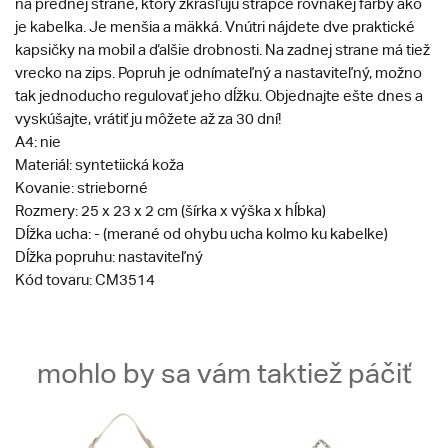
na prednej strane, ktorý zkrášľujú strapce rovnakej farby ako
je kabelka. Je menšia a mäkká. Vnútri nájdete dve praktické
kapsičky na mobil a ďalšie drobnosti. Na zadnej strane má tiež
vrecko na zips. Popruh je odnímateľný a nastaviteľný, možno
tak jednoducho regulovať jeho dĺžku. Objednajte ešte dnes a
vyskúšajte, vrátiť ju môžete až za 30 dní!
A4: nie
Materiál: syntetiická koža
Kovanie: strieborné
Rozmery: 25 x 23 x 2 cm (šírka x výška x hĺbka)
Dĺžka ucha: - (merané od ohybu ucha kolmo ku kabelke)
Dĺžka popruhu: nastaviteľný
Kód tovaru: CM3514
mohlo by sa vám taktiež páčiť