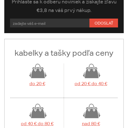
Prihláste sa k odberu noviniek a získajte zľavu
€3,8 na váš prvý nákup.
ODOSLAŤ
kabelky a tašky podľa ceny
do 20 €
od 20 € do 40 €
od 40 € do 80 €
nad 80 €