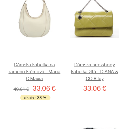
Dámska kabelka na
Dámska crossbody
rameno krémová - Maria
kabelka žltá - DIANA &
C Maxia
CO Riley
33,06 €
33,06 €
49,61 €
akcia - 33 %