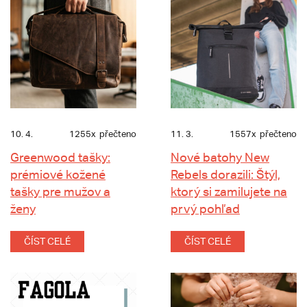
10. 4.
1255x
přečteno
11. 3.
1557x
přečteno
Greenwood tašky:
Nové batohy New
prémiové kožené
Rebels dorazili: Štýl,
tašky pre mužov a
ktorý si zamilujete na
ženy
prvý pohľad
ČÍST CELÉ
ČÍST CELÉ