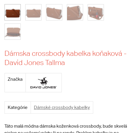
Dámska crossbody kabelka koňaková -
David Jones Tallma
Značka
Kategórie
Dámské crossbody kabelky
Táto malá módna dámska koženková crossbody, bude skvelá
nielen na večernú párty či na rande. Preklop kabelky je na