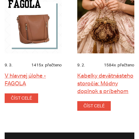
9. 3.
1415x
přečteno
9. 2.
1584x
přečteno
V hlavnej úlohe -
Kabelky devätnásteho
FAGOLA
storočia: Módny
doplnok s príbehom
ČÍST CELÉ
ČÍST CELÉ