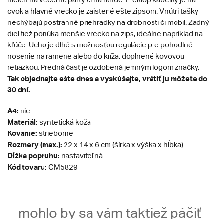
cvok a hlavné vrecko je zaistené ešte zipsom. Vnútri tašky
nechýbajú postranné priehradky na drobnosti či mobil. Zadný
diel tiež ponúka menšie vrecko na zips, ideálne napríklad na
kľúče. Ucho je dlhé s možnosťou regulácie pre pohodlné
nosenie na ramene alebo do kríža, doplnené kovovou
retiazkou. Predná časť je ozdobená jemným logom značky.
Tak objednajte ešte dnes a vyskúšajte, vrátiť ju môžete do
30 dní.
A4:
nie
Materiál:
syntetická koža
Kovanie:
strieborné
Rozmery (max.):
22 x 14 x 6 cm (šírka x výška x hĺbka)
Dĺžka popruhu:
nastaviteľná
Kód tovaru:
CM5829
mohlo by sa vám taktiež páčiť