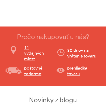
Prečo nakupovať u nás?
11
30 dňov na
výdajných
vrátenie tovaru
miest
poštovné
prehliadka
zadarmo
tovaru
Novinky z blogu