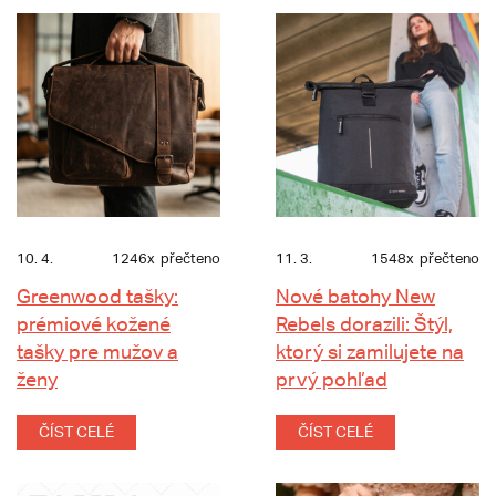
10. 4.
1246x
přečteno
11. 3.
1548x
přečteno
Greenwood tašky:
Nové batohy New
prémiové kožené
Rebels dorazili: Štýl,
tašky pre mužov a
ktorý si zamilujete na
ženy
prvý pohľad
ČÍST CELÉ
ČÍST CELÉ