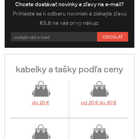
Chcete dostávať novinky a zľavy na e-mail?
Prihláste sa k odberu noviniek a získajte zľavu
€3,8 na váš prvý nákup.
ODOSLAŤ
kabelky a tašky podľa ceny
do 20 €
od 20 € do 40 €