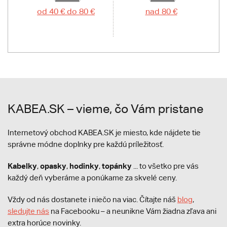
od 40 € do 80 €
nad 80 €
KABEA.SK – vieme, čo Vám pristane
Internetový obchod KABEA.SK je miesto, kde nájdete tie
správne módne doplnky pre každú príležitosť.
Kabelky
opasky
hodinky
topánky
,
,
,
... to všetko pre vás
každý deň vyberáme a ponúkame za skvelé ceny.
Vždy od nás dostanete i niečo na viac. Čítajte náš
blog
,
sledujte nás
na Facebooku – a neunikne Vám žiadna zľava ani
extra horúce novinky.