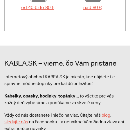
od 40 € do 80 €
nad 80 €
KABEA.SK – vieme, čo Vám pristane
Internetový obchod KABEA.SK je miesto, kde nájdete tie
správne módne doplnky pre každú príležitosť.
Kabelky
opasky
hodinky
topánky
,
,
,
... to všetko pre vás
každý deň vyberáme a ponúkame za skvelé ceny.
Vždy od nás dostanete i niečo na viac. Čítajte náš
blog
,
sledujte nás
na Facebooku – a neunikne Vám žiadna zľava ani
extra horúce novinky.