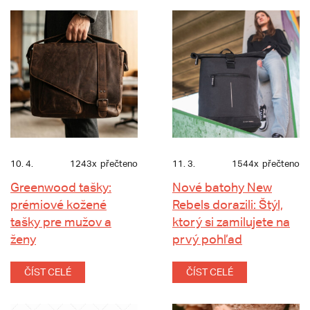
10. 4.
1243x
přečteno
11. 3.
1544x
přečteno
Greenwood tašky:
Nové batohy New
prémiové kožené
Rebels dorazili: Štýl,
tašky pre mužov a
ktorý si zamilujete na
ženy
prvý pohľad
ČÍST CELÉ
ČÍST CELÉ