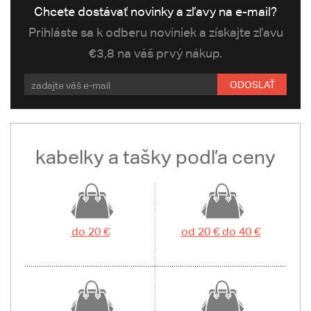
Chcete dostávať novinky a zľavy na e-mail?
Prihláste sa k odberu noviniek a získajte zľavu
€3,8 na váš prvý nákup.
ODOSLAŤ
kabelky a tašky podľa ceny
do 20 €
od 20 € do 40 €