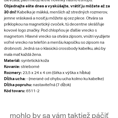
Objednajte ešte dnes a vyskúšajte, vrátiť ju môžete až za
30 dní!
Kabelka je mäkká, menších až stredných rozmerov,
jemne vráskavá a nosiť ju môžete aj cez plece. Otvára sa
príklopkou na magnetický cvoček, tú decentne skrášľuje
kovové logo značky. Pod chlopňou je ďalšie vrecko s
magnetom. Hlavné vrecko sa otvára zipsom, vnútri využijete
voľné vrecko na telefón a menšiu kapsičku so zipsom na
drobnosti. Jedná sa o klasickú crossbody kabelku, akú by
mala mať každá žena.
Materiál:
syntetická koža
Kovanie:
strieborné
Rozmery:
23,5 x 24 x 4 cm (šírka x výška x hĺbka)
Dĺžka ucha:
- (merané od ohybu ucha kolmo ku kabelke)
Dĺžka popruhu:
nastaviteľná (7 dĺžok)
Kód tovaru:
6511-2
mohlo by sa vám taktiež páčiť