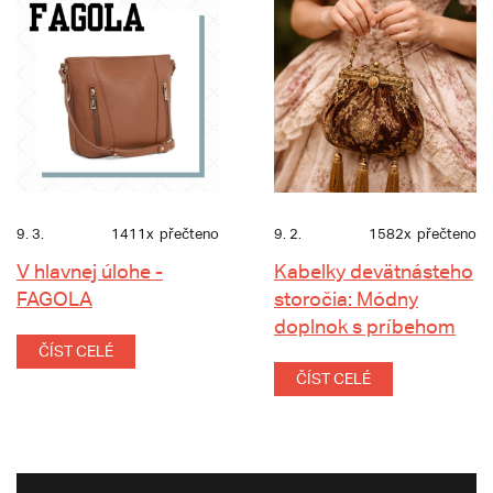
9. 3.
1411x
přečteno
9. 2.
1582x
přečteno
V hlavnej úlohe -
Kabelky devätnásteho
FAGOLA
storočia: Módny
doplnok s príbehom
ČÍST CELÉ
ČÍST CELÉ