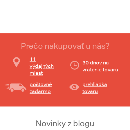
Prečo nakupovať u nás?
11
30 dňov na
výdajných
vrátenie tovaru
miest
poštovné
prehliadka
zadarmo
tovaru
Novinky z blogu