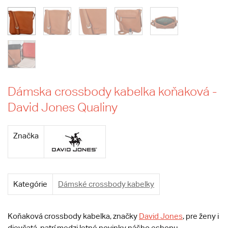
Dámska crossbody kabelka koňaková -
David Jones Qualiny
Značka
Kategórie
Dámské crossbody kabelky
Koňaková crossbody kabelka, značky
David Jones
, pre ženy i
dievčatá, patrí medzi letné novinky nášho eshopu.