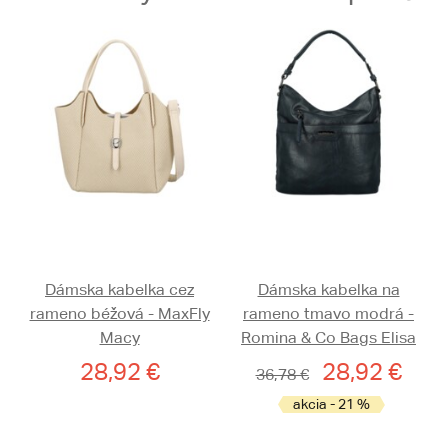
Dámska kabelka cez
Dámska kabelka na
rameno béžová - MaxFly
rameno tmavo modrá -
Macy
Romina & Co Bags Elisa
28,92 €
28,92 €
36,78 €
akcia - 21 %