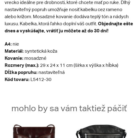
vrecko ideálne pre drobnosti, ktoré chcete mať po ruke. Dlhý
nastaviteľný popruh umožňuje nosiť kabelku cez rameno
alebo krížom. Mosadzné kovanie dodáva teplý tón a nádych
Objednajte ešte
luxusu. Kabelka, ktorá ľahko doplní váš outfit.
dnes a vyskúšajte, vrátiť ju môžete až do 30 dní!
A4:
nie
Materiál:
syntetická koža
Kovanie:
mosadzné
Rozmery (max.):
29 x 24 x 11 cm (šírka x výška x hĺbka)
Dĺžka popruhu:
nastaviteľná
Kód tovaru:
L5412-30
mohlo by sa vám taktiež páčiť