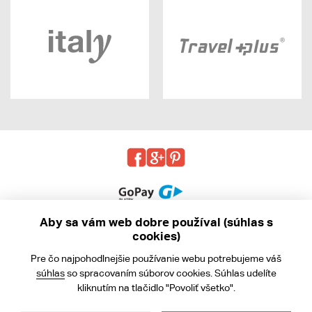
Aby sa vám web dobre používal (súhlas s
cookies)
© 2013 - 2026 kabea.cz
Pre čo najpohodlnejšie používanie webu potrebujeme váš
Obchodné podmienky
súhlas
so spracovaním súborov cookies. Súhlas udelíte
kliknutím na tlačidlo "Povoliť všetko".
Ochrana osobných údajov
Cookies