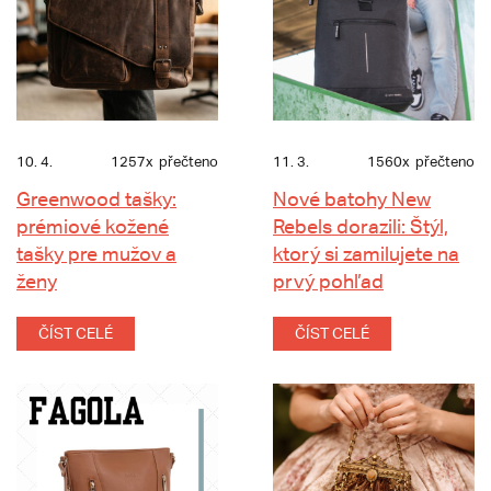
10. 4.
1257x
přečteno
11. 3.
1560x
přečteno
Greenwood tašky:
Nové batohy New
prémiové kožené
Rebels dorazili: Štýl,
tašky pre mužov a
ktorý si zamilujete na
ženy
prvý pohľad
ČÍST CELÉ
ČÍST CELÉ