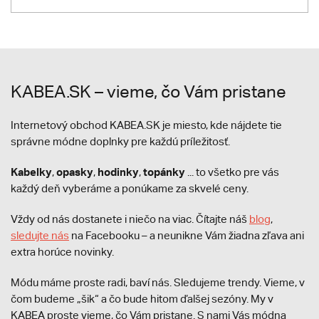
KABEA.SK – vieme, čo Vám pristane
Internetový obchod KABEA.SK je miesto, kde nájdete tie
správne módne doplnky pre každú príležitosť.
Kabelky
opasky
hodinky
topánky
,
,
,
... to všetko pre vás
každý deň vyberáme a ponúkame za skvelé ceny.
Vždy od nás dostanete i niečo na viac. Čítajte náš
blog
,
sledujte nás
na Facebooku – a neunikne Vám žiadna zľava ani
extra horúce novinky.
Módu máme proste radi, baví nás. Sledujeme trendy. Vieme, v
čom budeme „šik“ a čo bude hitom ďalšej sezóny. My v
KABEA proste vieme, čo Vám pristane. S nami Vás módna