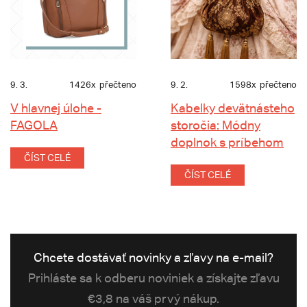
9. 3.
1426x
přečteno
9. 2.
1598x
přečteno
V hlavnej úlohe -
Kabelky devätnásteho
FAGOLA
storočia: Módny
doplnok s príbehom
ČÍST CELÉ
ČÍST CELÉ
Chcete dostávať novinky a zľavy na e-mail?
Prihláste sa k odberu noviniek a získajte zľavu
€3,8 na váš prvý nákup.