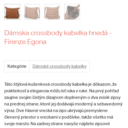
Dámska crossbody kabelka hnedá -
Firenze Egona
Kategórie
Dámské crossbody kabelky
Táto štýlová koženková crossbody kabelka je dôkazom, že
praktickosť a elegancia môžu ísť ruka v ruke. Na prvý pohľad
zaujme svojim čistým dizajnom doplneným o dva zvislé zipsy
na prednej strane, ktoré jej dodávajú moderný a sebavedomý
výraz. Dve hlavné vrecká na zips ukrývajú premyslene
členený priestor s vreckami v podšívke, takže všetko má
svoje miesto. Na zadnej strane navyše nájdete zipsové