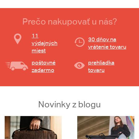
Prečo nakupovať u nás?
11
30 dňov na
výdajných
vrátenie tovaru
miest
poštovné
prehliadka
zadarmo
tovaru
Novinky z blogu