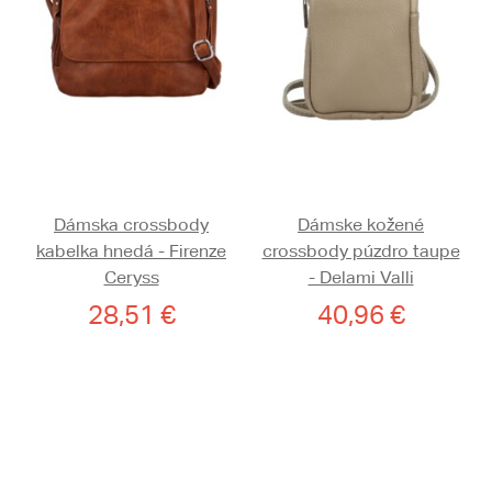
Dámska crossbody
Dámske kožené
kabelka hnedá - Firenze
crossbody púzdro taupe
Ceryss
- Delami Valli
28,51 €
40,96 €