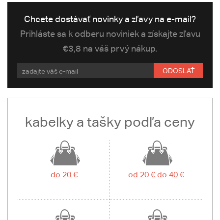
Chcete dostávať novinky a zľavy na e-mail?
Prihláste sa k odberu noviniek a získajte zľavu
€3,8 na váš prvý nákup.
ODOSLAŤ
kabelky a tašky podľa ceny
do 20 €
od 20 € do 40 €