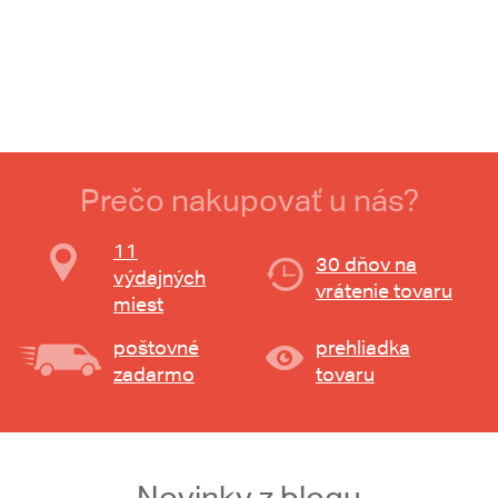
Prečo nakupovať u nás?
11
30 dňov na
výdajných
vrátenie tovaru
miest
poštovné
prehliadka
zadarmo
tovaru
Novinky z blogu