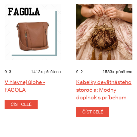
9. 3.
1413x
přečteno
9. 2.
1583x
přečteno
V hlavnej úlohe -
Kabelky devätnásteho
FAGOLA
storočia: Módny
doplnok s príbehom
ČÍST CELÉ
ČÍST CELÉ