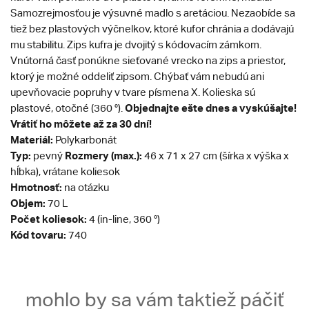
Samozrejmosťou je výsuvné madlo s aretáciou. Nezaobíde sa
tiež bez plastových výčnelkov, ktoré kufor chránia a dodávajú
mu stabilitu. Zips kufra je dvojitý s kódovacím zámkom.
Vnútorná časť ponúkne sieťované vrecko na zips a priestor,
ktorý je možné oddeliť zipsom. Chýbať vám nebudú ani
upevňovacie popruhy v tvare písmena X. Kolieska sú
Objednajte ešte dnes a vyskúšajte!
plastové, otočné (360 °).
Vrátiť ho môžete až za 30 dní!
Materiál:
Polykarbonát
Typ:
Rozmery (max.):
pevný
46 x 71 x 27 cm (šírka x výška x
hĺbka), vrátane koliesok
Hmotnosť:
na otázku
Objem:
70 L
Počet koliesok:
4 (in-line, 360 °)
Kód tovaru:
740
mohlo by sa vám taktiež páčiť