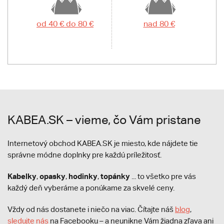
od 40 € do 80 €
nad 80 €
KABEA.SK – vieme, čo Vám pristane
Internetový obchod KABEA.SK je miesto, kde nájdete tie
správne módne doplnky pre každú príležitosť.
Kabelky
opasky
hodinky
topánky
,
,
,
... to všetko pre vás
každý deň vyberáme a ponúkame za skvelé ceny.
Vždy od nás dostanete i niečo na viac. Čítajte náš
blog
,
sledujte nás
na Facebooku – a neunikne Vám žiadna zľava ani