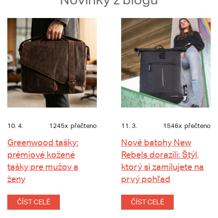
10. 4.
1245x
přečteno
11. 3.
1546x
přečteno
Greenwood tašky:
Nové batohy New
prémiové kožené
Rebels dorazili: Štýl,
tašky pre mužov a
ktorý si zamilujete na
ženy
prvý pohľad
ČÍST CELÉ
ČÍST CELÉ