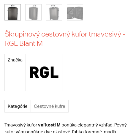
Škrupinový cestovný kufor tmavosivý -
RGL Blant M
Značka
Kategórie
Cestovné kufre
veľkosti M
Tmavosivý kufor
ponúka elegantný vzhľad. Pevný
kufor vám ponúkne dve plastové, ľahko foremné, madlá.