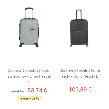
Cestovný plastový kufor
Cestovný textilný kufor
strieborný - Ormi Pascal
šedý - Jony Neddy L
S
103,39 €
53,74 €
86,47 €
akcia - 38 %